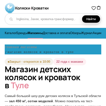
Коляски
·
Кроватки
Найти
Поиск по каталогу
Каталог
Бренды
Магазины
Доставка и оплата
Обзоры
Журнал
Акции
главная
магазины
магазин колясок и кроваток в туле
Закрыт · откроется в 10:00
22 года с мамами
Магазин детских
колясок и кроваток
в
Туле
Самый большой шоу-рум детских колясок в Тульской области
—
зал 450 м², сотни моделей
. Можно покатать на тест-