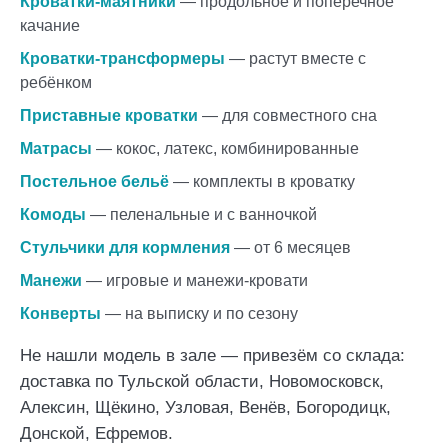
Кроватки-маятники
— продольное и поперечное
качание
Кроватки-трансформеры
— растут вместе с
ребёнком
Приставные кроватки
— для совместного сна
Матрасы
— кокос, латекс, комбинированные
Постельное бельё
— комплекты в кроватку
Комоды
— пеленальные и с ванночкой
Стульчики для кормления
— от 6 месяцев
Манежи
— игровые и манежи-кровати
Конверты
— на выписку и по сезону
Не нашли модель в зале — привезём со склада:
доставка по Тульской области
,
Новомосковск
,
Алексин
,
Щёкино
,
Узловая
,
Венёв
,
Богородицк
,
Донской
,
Ефремов
.