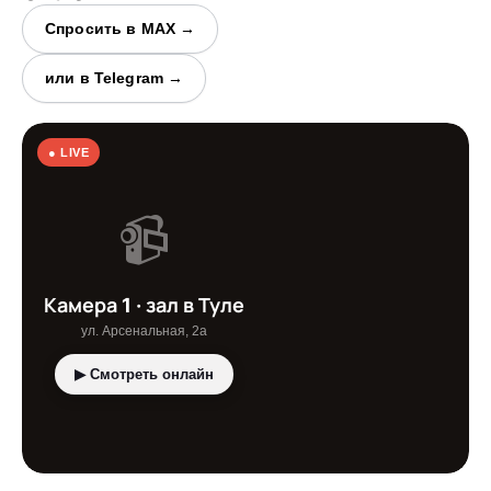
Спросить в MAX →
или в Telegram →
● LIVE
📹
Камера 1 · зал в Туле
ул. Арсенальная, 2а
▶ Смотреть онлайн