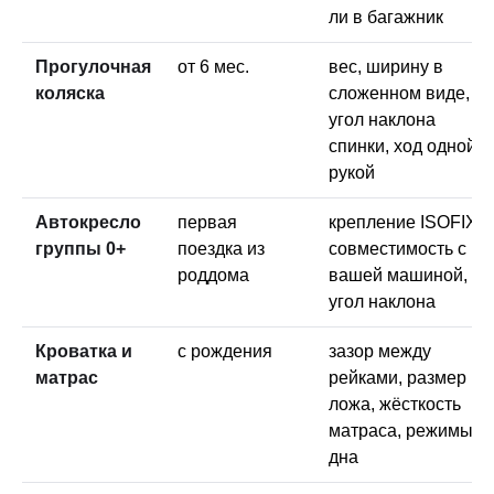
ли в багажник
Прогулочная
от 6 мес.
вес, ширину в
коляска
сложенном виде,
угол наклона
спинки, ход одной
рукой
Автокресло
первая
крепление ISOFIX и
группы 0+
поездка из
совместимость с
роддома
вашей машиной,
угол наклона
Кроватка и
с рождения
зазор между
матрас
рейками, размер
ложа, жёсткость
матраса, режимы
дна