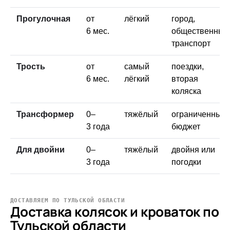
Прогулочная
от
лёгкий
город,
6 мес.
общественный
транспорт
Трость
от
самый
поездки,
6 мес.
лёгкий
вторая
коляска
Трансформер
0–
тяжёлый
ограниченный
3 года
бюджет
Для двойни
0–
тяжёлый
двойня или
3 года
погодки
ДОСТАВЛЯЕМ ПО ТУЛЬСКОЙ ОБЛАСТИ
Доставка колясок и кроваток по
Тульской области