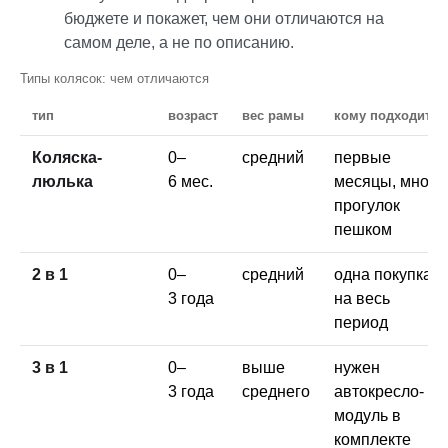
бюджете и покажет, чем они отличаются на
самом деле, а не по описанию.
Типы колясок: чем отличаются
тип
возраст
вес рамы
кому подходит
Коляска-
0–
средний
первые
люлька
6 мес.
месяцы, много
прогулок
пешком
2 в 1
0–
средний
одна покупка
3 года
на весь
период
3 в 1
0–
выше
нужен
3 года
среднего
автокресло-
модуль в
комплекте