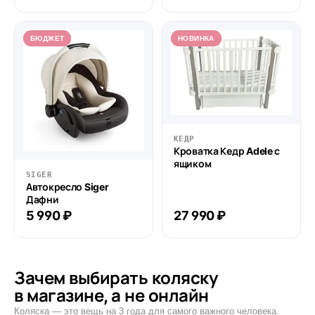
БЮДЖЕТ
НОВИНКА
КЕДР
Кроватка Кедр Adele с
ящиком
SIGER
Автокресло Siger
Дафни
5 990 ₽
27 990 ₽
Зачем выбирать коляску
в магазине, а не онлайн
Коляска — это вещь на 3 года для самого важного человека.