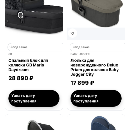
под заказ
под заказ
GB
BABY JOGGER
Спальный блок для
Люлька для
коляски GB Maris
новорожденного Delux
Daydream
Priam для колясок Baby
Jogger City
28 890 ₽
17 899 ₽
Узнать дату
Узнать дату
поступления
поступления