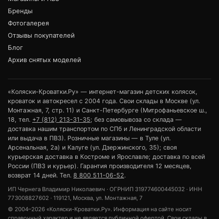
Бренды
Фотогалерея
Отзывы покупателей
Блог
Архив снятых моделей
«Коляски-Кроватки.Ру» — интернет-магазин детских колясок,
кроваток и автокресел с 2004 года. Свои склады в Москве (ул.
Монтажная, 7, стр. 11) и Санкт-Петербурге (Митрофаньевское ш.,
18, тел.
+7 (812) 213-31-35
; без самовывоза со склада —
доставка нашим транспортом по СПб и Ленинградской области
или выдача в ПВЗ). Розничные магазины — в Туле (ул.
Арсенальная, 2а) и Калуге (ул. Дзержинского, 35); своя
курьерская доставка в Костроме и Ярославле; доставка по всей
России (ПВЗ и курьер). Гарантия производителя 12 месяцев,
возврат 14 дней. Тел.
8 800 511-06-52
.
ИП Чернега Владимир Николаевич · ОГРНИП 319774600445032 · ИНН
773008827602 · 119121, Москва, ул. Монтажная, 7
© 2004–2026 «Коляски-Кроватки.Ру». Информация на сайте носит
справочный характер и не является публичной офертой. Свои склады в