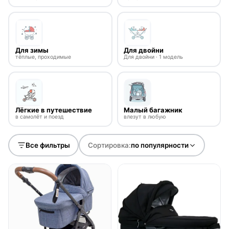
Для зимы
Для двойни
тёплые, проходимые
Для двойни · 1 модель
Лёгкие в путешествие
Малый багажник
в самолёт и поезд
влезут в любую
Все фильтры
Сортировка:
по популярности
● в наличии
● в наличии