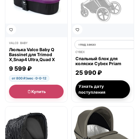
VALCO BABY
под заказ
Люлька Valco Baby Q
CYBEX
Bassinet для Trimod
Спальный блок для
X,Snap4 Ultra,Quad X
коляски Cybex Priam
9 599 ₽
25 990 ₽
от 800 ₽/мес · 0-0-12
Узнать дату
Купить
поступления