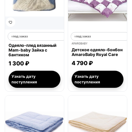
под заказ
под заказ
AMAROBABY
Одеяло-плед вязанный
Детское одеяло-бонбон
Mam-baby Зайка с
AmaroBaby Royal Care
бантиком
4 790 ₽
1 300 ₽
Узнать дату
Узнать дату
поступления
поступления