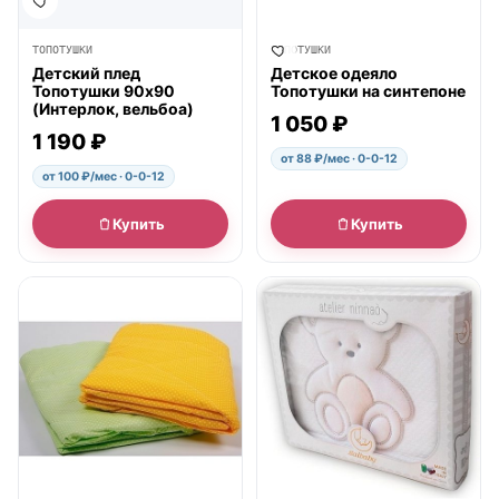
ТОПОТУШКИ
ТОПОТУШКИ
Детский плед
Детское одеяло
Топотушки 90х90
Топотушки на синтепоне
(Интерлок, вельбоа)
1 050 ₽
1 190 ₽
от 88 ₽/мес · 0-0-12
от 100 ₽/мес · 0-0-12
Купить
Купить
● в наличии
● в наличии