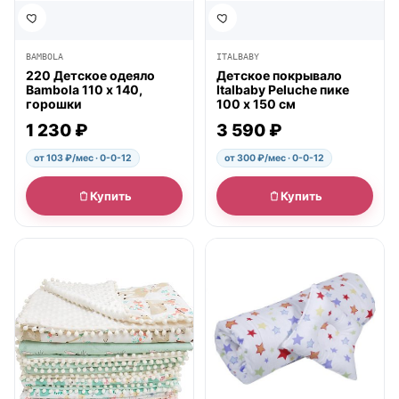
BAMBOLA
ITALBABY
220 Детское одеяло
Детское покрывало
Bambola 110 х 140,
Italbaby Peluche пике
горошки
100 х 150 см
1 230 ₽
3 590 ₽
от 103 ₽/мес · 0-0-12
от 300 ₽/мес · 0-0-12
Купить
Купить