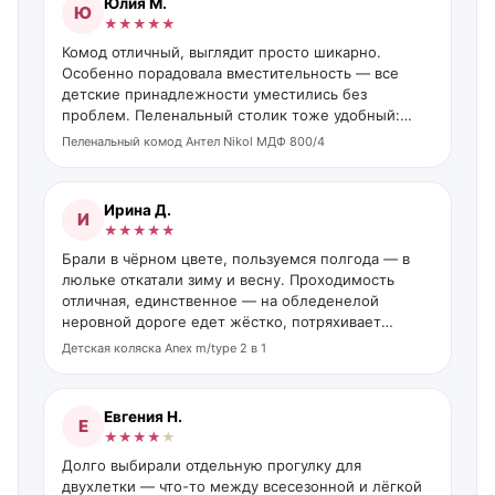
Юлия М.
Ю
★
★
★
★
★
Комод отличный, выглядит просто шикарно.
Особенно порадовала вместительность — все
детские принадлежности уместились без
проблем. Пеленальный столик тоже удобный:
места достаточно и для малыша, и для кремов с
Пеленальный комод Антел Nikol МДФ 800/4
косметикой.
Ирина Д.
И
★
★
★
★
★
Брали в чёрном цвете, пользуемся полгода — в
люльке откатали зиму и весну. Проходимость
отличная, единственное — на обледенелой
неровной дороге едет жёстко, потряхивает
(видимо, из-за мороза на передних колёсах).
Детская коляска Anex m/type 2 в 1
Недавно
Евгения Н.
Е
★
★
★
★
★
Долго выбирали отдельную прогулку для
двухлетки — что-то между всесезонной и лёгкой