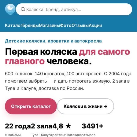
Каталог
Бренды
Магазины
Фото
Отзывы
Акции
Детские коляски, кроватки и автокресла
Первая коляска
для самого
главного
человека.
600 колясок, 140 кроваток, 100 автокресел. С 2004 года
помогаем выбрать — и дать потрогать вживую. 2 зала в
Туле и Калуге, доставка по России.
Открыть каталог
Коляски в жизни →
22 года
2 зала
4,8 ★
3491+
с мамами
Тула · Калуга
рейтинг магазина
отзывов