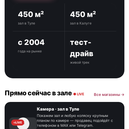
450 м²
450 м²
зал в Туле
зал в Калуге
с 2004
тест-
года на рынке
драйв
живой трек
Прямо сейчас в зале
● LIVE
Все магазины →
Камера · зал в Туле
Покажем зал и любую коляску крупным
планом по камере — продавец подойдёт с
LIVE
телефоном в MAX или Telegram.