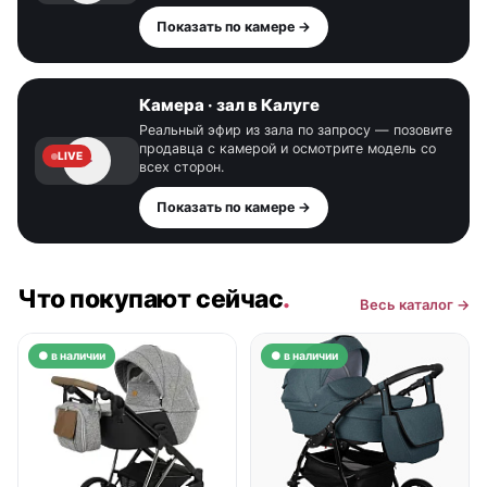
Показать по камере →
Камера · зал в Калуге
Реальный эфир из зала по запросу — позовите
продавца с камерой и осмотрите модель со
LIVE
всех сторон.
Показать по камере →
Что покупают сейчас
.
Весь каталог →
● в наличии
● в наличии