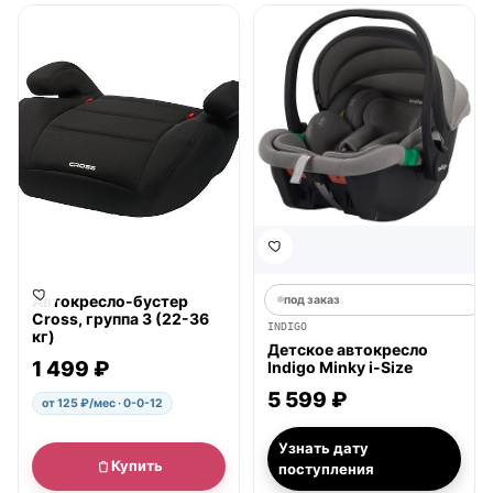
● в наличии
Автокресло-бустер
под заказ
Cross, группа 3 (22-36
INDIGO
кг)
Детское автокресло
1 499 ₽
Indigo Minky i-Size
5 599 ₽
от 125 ₽/мес · 0-0-12
Узнать дату
Купить
поступления