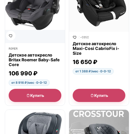
MAXI-COSI
Детское автокресло
Maxi-Cosi CabrioFix i-
ROMER
Size
Детское автокресло
Britax Roemer Baby-Safe
16 650 ₽
Core
от 1 388 ₽/мес · 0-0-12
106 990 ₽
от 8 916 ₽/мес · 0-0-12
Купить
Купить
● в наличии
● в наличии