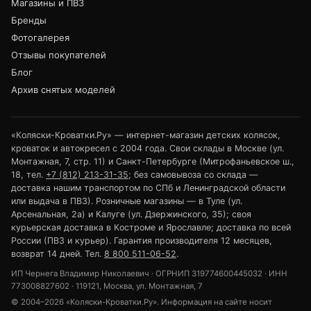
Магазины и ПВЗ
Бренды
Фотогалерея
Отзывы покупателей
Блог
Архив снятых моделей
«Коляски-Кроватки.Ру» — интернет-магазин детских колясок,
кроваток и автокресел с 2004 года. Свои склады в Москве (ул.
Монтажная, 7, стр. 11) и Санкт-Петербурге (Митрофаньевское ш.,
18, тел.
+7 (812) 213-31-35
; без самовывоза со склада —
доставка нашим транспортом по СПб и Ленинградской области
или выдача в ПВЗ). Розничные магазины — в Туле (ул.
Арсенальная, 2а) и Калуге (ул. Дзержинского, 35); своя
курьерская доставка в Костроме и Ярославле; доставка по всей
России (ПВЗ и курьер). Гарантия производителя 12 месяцев,
возврат 14 дней. Тел.
8 800 511-06-52
.
ИП Чернега Владимир Николаевич · ОГРНИП 319774600445032 · ИНН
773008827602 · 119121, Москва, ул. Монтажная, 7
© 2004–2026 «Коляски-Кроватки.Ру». Информация на сайте носит