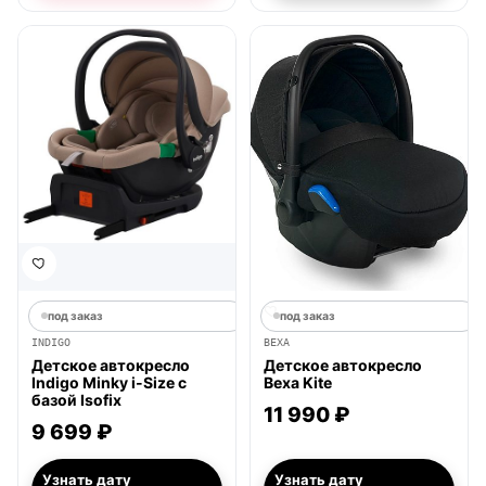
под заказ
под заказ
INDIGO
BEXA
Детское автокресло
Детское автокресло
Indigo Minky i-Size с
Bexa Kite
базой Isofix
11 990 ₽
9 699 ₽
Узнать дату
Узнать дату