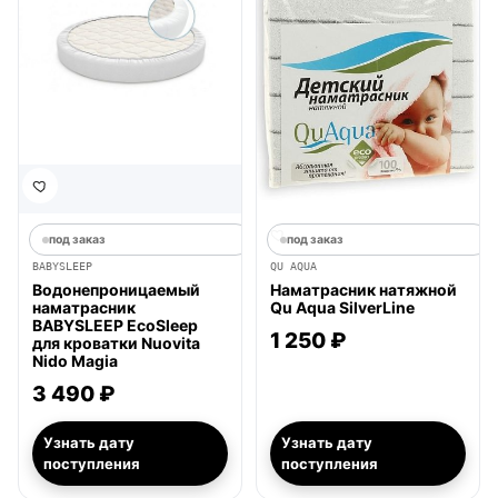
под заказ
под заказ
BABYSLEEP
QU AQUA
Водонепроницаемый
Наматрасник натяжной
наматрасник
Qu Aqua SilverLine
BABYSLEEP EcoSleep
1 250 ₽
для кроватки Nuovita
Nido Magia
3 490 ₽
Узнать дату
Узнать дату
поступления
поступления