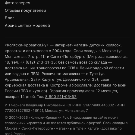
Фотогалерея
Отзывы покупателей
Блог
Архив снятых моделей
«Коляски-Кроватки.Ру» — интернет-магазин детских колясок,
кроваток и автокресел с 2004 года. Свои склады в Москве (ул.
Монтажная, 7, стр. 11) и Санкт-Петербурге (Митрофаньевское ш.,
18, тел.
+7 (812) 213-31-35
; без самовывоза со склада —
доставка нашим транспортом по СПб и Ленинградской области
или выдача в ПВЗ). Розничные магазины — в Туле (ул.
Арсенальная, 2а) и Калуге (ул. Дзержинского, 35); своя
курьерская доставка в Костроме и Ярославле; доставка по всей
России (ПВЗ и курьер). Гарантия производителя 12 месяцев,
возврат 14 дней. Тел.
8 800 511-06-52
.
ИП Чернега Владимир Николаевич · ОГРНИП 319774600445032 · ИНН
773008827602 · 119121, Москва, ул. Монтажная, 7
© 2004–2026 «Коляски-Кроватки.Ру». Информация на сайте носит
справочный характер и не является публичной офертой. Свои склады в
Москве и Санкт-Петербурге · магазины в Туле и Калуге · доставка по
всей России.