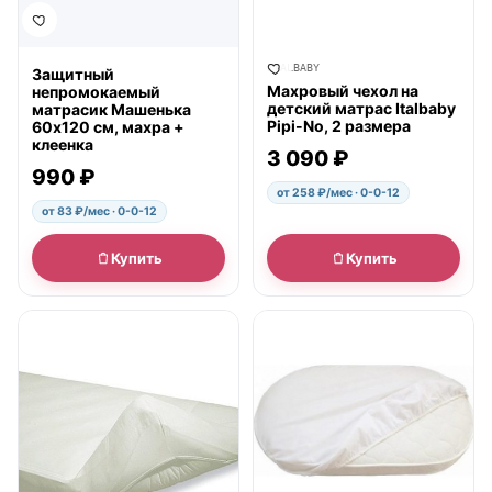
ITALBABY
Защитный
Махровый чехол на
непромокаемый
детский матрас Italbaby
матрасик Машенька
Pipi-No, 2 размера
60х120 см, махра +
клеенка
3 090 ₽
990 ₽
от 258 ₽/мес · 0-0-12
от 83 ₽/мес · 0-0-12
Купить
Купить
● в наличии