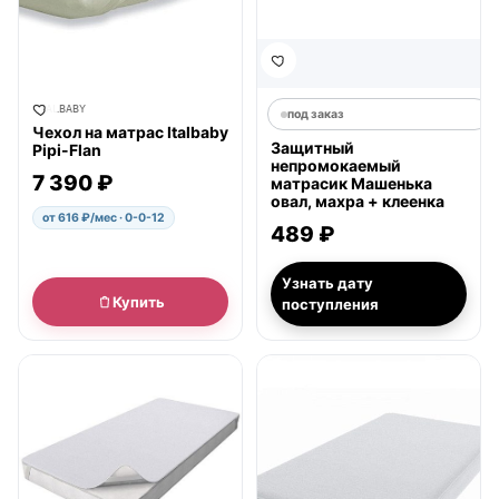
ITALBABY
под заказ
Чехол на матрас Italbaby
Защитный
Pipi-Flan
непромокаемый
7 390 ₽
матрасик Машенька
овал, махра + клеенка
от 616 ₽/мес · 0-0-12
489 ₽
Узнать дату
Купить
поступления