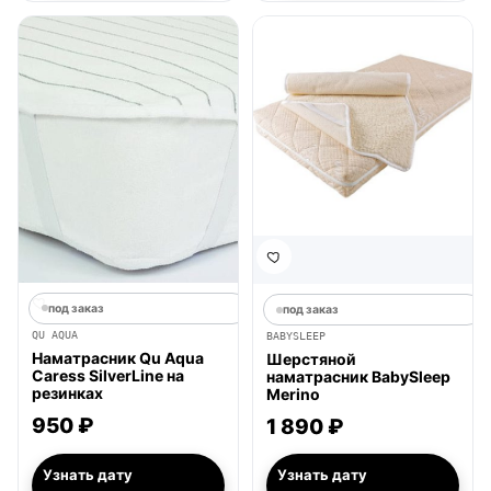
под заказ
под заказ
QU AQUA
BABYSLEEP
Наматрасник Qu Aqua
Шерстяной
Caress SilverLine на
наматрасник BabySleep
резинках
Merino
950 ₽
1 890 ₽
Узнать дату
Узнать дату