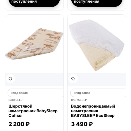
поступления
поступления
под заказ
под заказ
BABYSLEEP
BABYSLEEP
Шерстяной
Водонепроницаемый
наматрасник BabySleep
наматрасник
Cafissi
BABYSLEEP EcoSleep
2 200 ₽
3 490 ₽