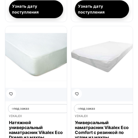
Узнать дату
Узнать дату
поступления
поступления
под заказ
под заказ
VIKALEX
VIKALEX
Натяжной
Универсальный
универсальный
наматрасник Vikalex Eco
наматрасник Vikalex Eco
Comfort с резинкой по
Dream из махры
углам из махры