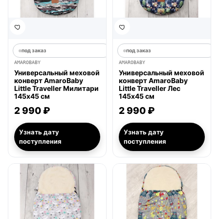
под заказ
под заказ
AMAROBABY
AMAROBABY
Универсальный меховой
Универсальный меховой
конверт AmaroBaby
конверт AmaroBaby
Little Traveller Милитари
Little Traveller Лес
145х45 см
145х45 см
2 990 ₽
2 990 ₽
Узнать дату
Узнать дату
поступления
поступления