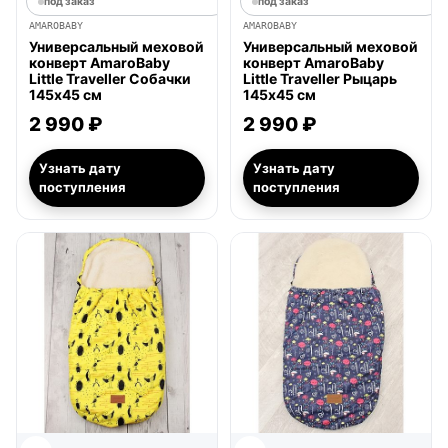
под заказ
под заказ
AMAROBABY
AMAROBABY
Универсальный меховой
Универсальный меховой
конверт AmaroBaby
конверт AmaroBaby
Little Traveller Собачки
Little Traveller Рыцарь
145х45 см
145х45 см
2 990 ₽
2 990 ₽
Узнать дату
Узнать дату
поступления
поступления