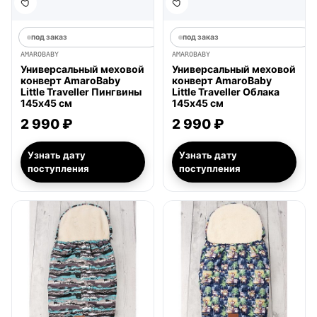
под заказ
под заказ
AMAROBABY
AMAROBABY
Универсальный меховой
Универсальный меховой
конверт AmaroBaby
конверт AmaroBaby
Little Traveller Пингвины
Little Traveller Облака
145х45 см
145х45 см
2 990 ₽
2 990 ₽
Узнать дату
Узнать дату
поступления
поступления