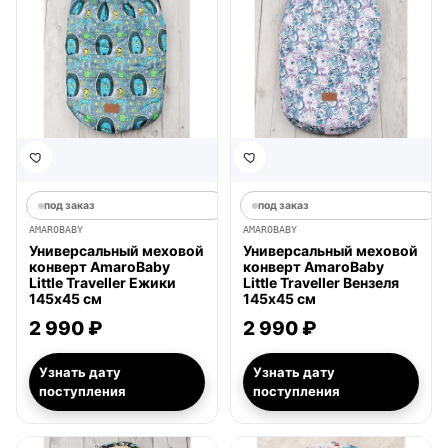
под заказ
под заказ
AMAROBABY
AMAROBABY
Универсальный меховой
Универсальный меховой
конверт AmaroBaby
конверт AmaroBaby
Little Traveller Ежики
Little Traveller Вензеля
145х45 см
145х45 см
2 990 ₽
2 990 ₽
Узнать дату
Узнать дату
поступления
поступления