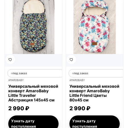
под заказ
под заказ
AMAROBABY
AMAROBABY
Универсальный меховой
Универсальный меховой
конверт AmaroBaby
конверт AmaroBaby
Little Traveller
Little Friend Цветы
Абстракция 145х45 см
80х45 см
2 990 ₽
2 990 ₽
Узнать дату
Узнать дату
поступления
поступления