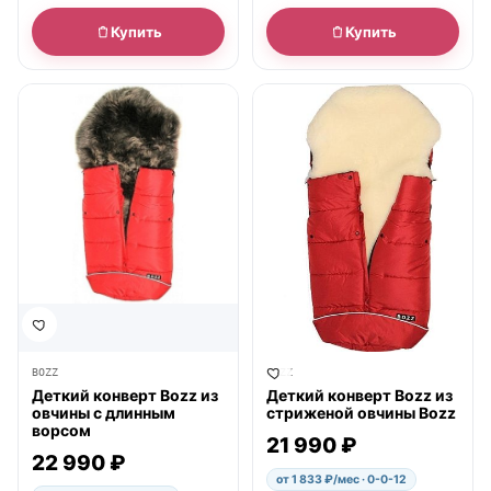
Купить
Купить
● в наличии
● в наличии
BOZZ
BOZZ
Деткий конверт Bozz из
Деткий конверт Bozz из
овчины с длинным
стриженой овчины Bozz
ворсом
21 990 ₽
22 990 ₽
от 1 833 ₽/мес · 0-0-12