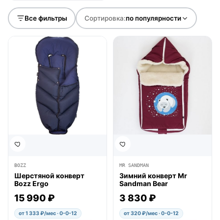
Все фильтры
Сортировка:
по популярности
● в наличии
● в наличии
BOZZ
MR SANDMAN
Шерстяной конверт
Зимний конверт Mr
Bozz Ergo
Sandman Bear
15 990 ₽
3 830 ₽
от 1 333 ₽/мес · 0-0-12
от 320 ₽/мес · 0-0-12