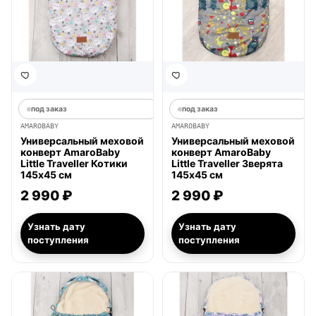
под заказ
под заказ
AMAROBABY
AMAROBABY
Универсальный меховой
Универсальный меховой
конверт AmaroBaby
конверт AmaroBaby
Little Traveller Котики
Little Traveller Зверята
145х45 см
145х45 см
2 990 ₽
2 990 ₽
Узнать дату
Узнать дату
поступления
поступления