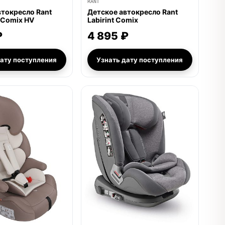
RANT
втокресло Rant
Детское автокресло Rant
 Comix HV
Labirint Comix
₽
4 895 ₽
дату поступления
Узнать дату поступления