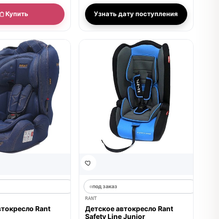
Купить
Узнать дату поступления
под заказ
RANT
втокресло Rant
Детское автокресло Rant
Safety Line Junior