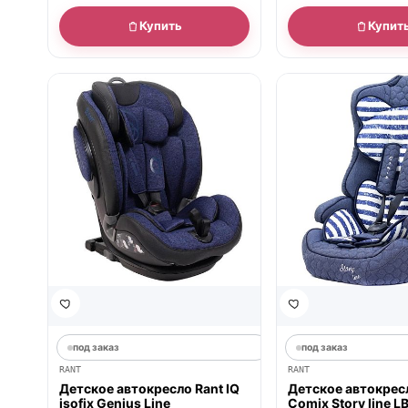
Купить
Купит
под заказ
под заказ
RANT
RANT
Детское автокресло Rant IQ
Детское автокрес
isofix Genius Line
Comix Story line L