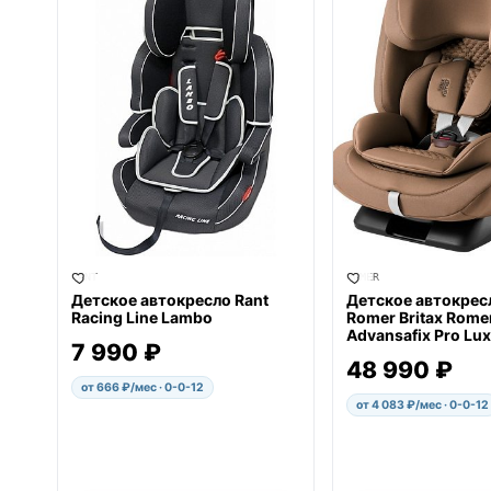
RANT
ROMER
Детское автокресло Rant
Детское автокресл
Racing Line Lambo
Romer Britax Rome
Advansafix Pro Lu
7 990 ₽
48 990 ₽
от 666 ₽/мес · 0-0-12
от 4 083 ₽/мес · 0-0-12