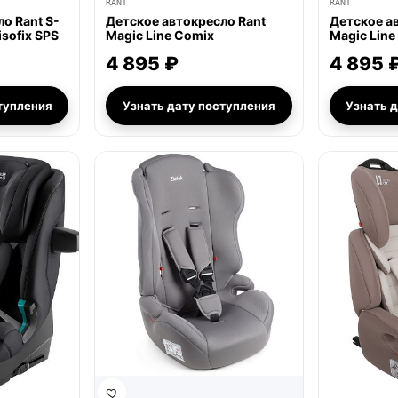
RANT
RANT
о Rant S-
Детское автокресло Rant
Детское а
isofix SPS
Magic Line Comix
Magic Line
4 895 ₽
4 895 
тупления
Узнать дату поступления
Узнать 