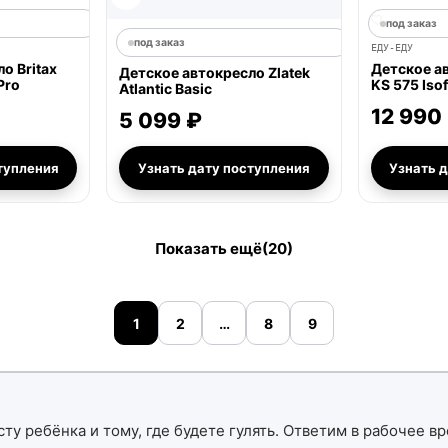
под заказ
под заказ
ЕДУ-ЕДУ
о Britax
Детское а
Детское автокресло Zlatek
Pro
KS 575 Isof
Atlantic Basic
12 990
5 099 ₽
тупления
Узнать дату поступления
Узнать 
Показать ещё
(20)
1
2
…
8
9
ту ребёнка и тому, где будете гулять. Ответим в рабочее вр