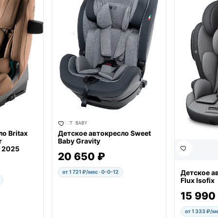
SWEET BABY
о Britax
Детское автокресло Sweet
r
Baby Gravity
x 2025
20 650 ₽
Детское а
от 1 721 ₽/мес · 0-0-12
Flux Isofix
15 990
от 1 333 ₽/ме