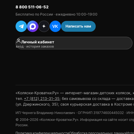
8 800 511-06-52
Бесплатно по России · ежедневно 10:00–19:00
Написать нам
VK
Личный кабинет
вход · история заказов
«Коляски-Кроватки.Ру» — интернет-магазин детских колясок, кр
тел.
+7 (812) 213-31-35
; без самовывоза со склада — доставка
(ул. Дзержинского, 35); своя курьерская доставка в Костроме 
ИП Чернега Владимир Николаевич · ОГРНИП 319774600445032 · ИНН 7
© 2004–2026 «Коляски-Кроватки.Ру». Информация на сайте носит спра
России.
Политика конфиденциальности
Обработка персональных данных
Испо