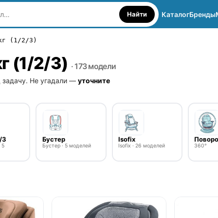
Найти
Каталог
Бренды
кг (1/2/3)
г (1/2/3)
· 173 модели
 задачу. Не угадали —
уточните
/3
Бустер
Isofix
Повор
 5
Бустер · 5 моделей
Isofix · 26 моделей
360°
● в наличии
● в наличии