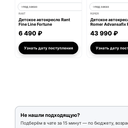
под заказ
под заказ
RANT
ROMER
Детское автокресло Rant
Детское автокресл
Fine Line Fortune
Romer Advansafix 
6 490 ₽
43 990 ₽
Узнать дату поступления
Узнать дату пос
Не нашли подходящую?
Подберём в чате за 15 минут — по бюджету, возрас