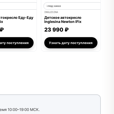
под заказ
INGLESINA
втокресло Еду-Еду
Детское автокресло
ix
Inglesina Newton IFix
 ₽
23 990 ₽
дату поступления
Узнать дату поступления
емя 10:00–19:00 МСК.