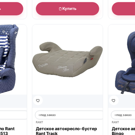
ь
Купить
под заказ
под заказ
RANT
RANT
ло Rant
Детское автокресло-бустер
Детское а
B513
Rant Track
Bingo