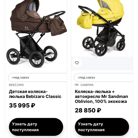
под заказ
под заказ
BEBIZARO
MR SANDMAN
Детская коляска-
Коляска-люлька +
люлька Bebizaro Classic
автокресло Mr Sandman
Oblivion, 100% экокожа
35 995 ₽
28 850 ₽
Узнать дату
Узнать дату
поступления
поступления