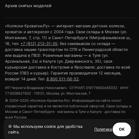
Архив снятых моделей
«Коляски-Кроватки.Ру» — интернет-магазин детских колясок,
кроваток и автокресел с 2004 года. Свои склады в Москве (ул.
Монтажная, 7, стр. 11) и Санкт-Петербурге (Митрофаньевское ш.,
18, тел.
+7 (812) 213-31-35
; без самовывоза со склада —
доставка нашим транспортом по СПб и Ленинградской области
или выдача в ПВЗ). Розничные магазины — в Туле (ул.
Арсенальная, 2а) и Калуге (ул. Дзержинского, 35); своя
курьерская доставка в Костроме и Ярославле; доставка по всей
России (ПВЗ и курьер). Гарантия производителя 12 месяцев,
возврат 14 дней. Тел.
8 800 511-06-52
.
ИП Чернега Владимир Николаевич · ОГРНИП 319774600445032 · ИНН
773008827602 · 119121, Москва, ул. Монтажная, 7
© 2004–2026 «Коляски-Кроватки.Ру». Информация на сайте носит
справочный характер и не является публичной офертой. Свои склады в
Москве и Санкт-Петербурге · магазины в Туле и Калуге · доставка по
всей России.
Политика конфиденциальности
Обработка персональных данных
🍪 Мы используем cookie для удобства
Политика
ОК
Использование cookie
сайта.