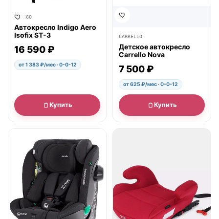
INDIGO
Автокресло Indigo Aero
Isofix ST-3
CARRELLO
Детское автокресло
16 590 ₽
Carrello Nova
от 1 383 ₽/мес · 0-0-12
7 500 ₽
от 625 ₽/мес · 0-0-12
Купить
Купить
● в наличии
● в наличии