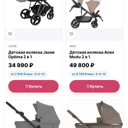
JAXEE
ANEX
Детская коляска Jaxee
Детская коляска Anex
Optima 2 в 1
Modu 2 в 1
34 990 ₽
49 800 ₽
от 2 916 ₽/мес · 0-0-12
от 4 150 ₽/мес · 0-0-12
Купить
Купить
● в наличии
● в наличии