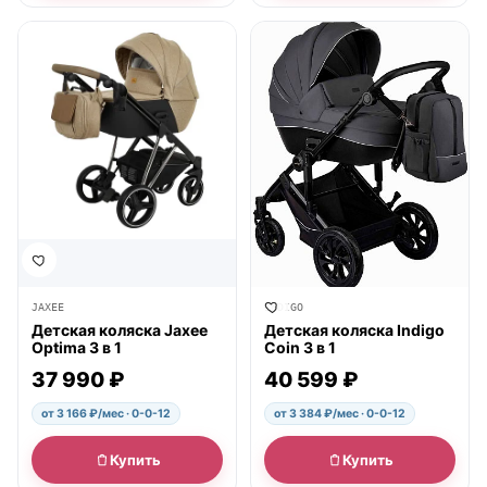
● в наличии
● в наличии
INDIGO
JAXEE
Детская коляска Indigo
Детская коляска Jaxee
Coin 3 в 1
Optima 3 в 1
40 599 ₽
37 990 ₽
от 3 384 ₽/мес · 0-0-12
от 3 166 ₽/мес · 0-0-12
Купить
Купить