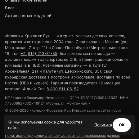
Блог
Архив снятых моделей
«Коляски-Кроватки.Ру» — интернет-магазин детских колясок,
кроваток и автокресел с 2004 года. Свои склады в Москве (ул.
Монтажная, 7, стр. 11) и Санкт-Петербурге (Митрофаньевское ш.,
18, тел.
+7 (812) 213-31-35
; без самовывоза со склада —
доставка нашим транспортом по СПб и Ленинградской области
или выдача в ПВЗ). Розничные магазины — в Туле (ул.
Арсенальная, 2а) и Калуге (ул. Дзержинского, 35); своя
курьерская доставка в Костроме и Ярославле; доставка по всей
России (ПВЗ и курьер). Гарантия производителя 12 месяцев,
возврат 14 дней. Тел.
8 800 511-06-52
.
ИП Чернега Владимир Николаевич · ОГРНИП 319774600445032 · ИНН
773008827602 · 119121, Москва, ул. Монтажная, 7
© 2004–2026 «Коляски-Кроватки.Ру». Информация на сайте носит
справочный характер и не является публичной офертой. Свои склады в
Москве и Санкт-Петербурге · магазины в Туле и Калуге · доставка по
🍪 Мы используем cookie для удобства
Политика
ОК
всей России.
сайта.
Политика конфиденциальности
Обработка персональных данных