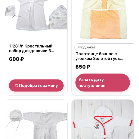
11281/n Крестильный
под заказ
набор для девочки 3
Полотенце банное с
предмета Золотой Гусь
600 ₽
уголком Золотой гусь
120*100
850 ₽
Узнать дату
Подобрать замену
поступления
нет в продаже