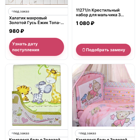
11271/n Крестильный
под заказ
набор для мальчика 3
Халатик махровый
предмета Золотой Гусь
Золотой Гусь Ёжик Топа-
1 080 ₽
Топ
980 ₽
Узнать дату
поступления
Подобрать замену
под заказ
под заказ
Комплект белья Золотой
Комплект белья Золотой