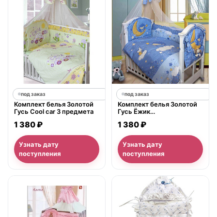
под заказ
под заказ
Комплект белья Золотой
Комплект белья Золотой
Гусь Cool car 3 предмета
Гусь Ёжик
&amp;quot;Топа-
1 380 ₽
1 380 ₽
Топ&amp;quot; 3 предмета
Узнать дату
Узнать дату
поступления
поступления