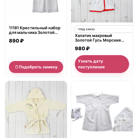
11181 Крестильный набор
под заказ
для мальчика Золотой
Халатик махровый
Гусь (рубашка и чепчик)
890 ₽
Золотой Гусь Морские
Котята
980 ₽
Узнать дату
Подобрать замену
поступления
нет в продаже