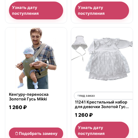
Узнать дату
Узнать дату
поступления
поступления
нет в продаже
Кенгуру-переноска
под заказ
Золотой Гусь Mikki
11241 Крестильный набор
1 260 ₽
для девочки Золотой Гусь
платье и чепчик
1 260 ₽
Узнать дату
Подобрать замену
поступления