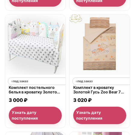
поступления
поступления
под заказ
под заказ
Комплект постельного
Комплект в кроватку
белья в кроватку Золотой
Золотой Гусь Zoo Bear 7
Гусь Лакомка, 16
предметов 60х120 см
3 000 ₽
3 020 ₽
предметов
Узнать дату
Узнать дату
поступления
поступления