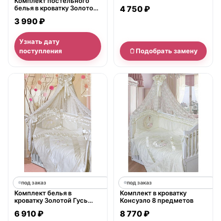
Комплект постельного
Котята 7 предметов
белья в кроватку Золотой
4 750 ₽
Гусь Зефирка, 16
3 990 ₽
предметов
Узнать дату
поступления
Подобрать замену
под заказ
под заказ
Комплект белья в
Комплект в кроватку
кроватку Золотой Гусь
Консуэло 8 предметов
Птенчики 10 предметов
6 910 ₽
8 770 ₽