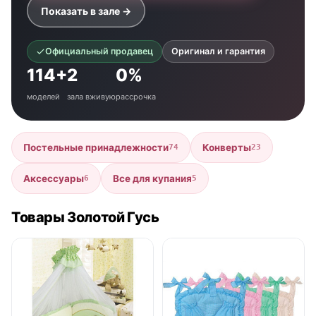
Показать в зале →
Официальный продавец
Оригинал и гарантия
114+
2
0%
моделей
зала вживую
рассрочка
Постельные принадлежности
Конверты
74
23
Аксессуары
Все для купания
6
5
Товары Золотой Гусь
● в наличии