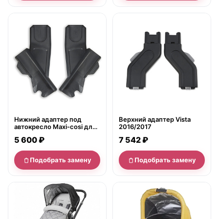
нет в продаже
нет в продаже
Нижний адаптер под
Верхний адаптер Vista
автокресло Maxi-cosi для
2016/2017
коляски UPPAbaby VISTA
5 600 ₽
7 542 ₽
2015/2016
Подобрать замену
Подобрать замену