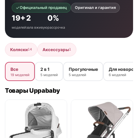
Официальный продавец
Оригинал и гарантия
19+
2
0%
моделей
зала вживую
рассрочка
Коляски
Аксессуары
14
1
Все
2 в 1
Прогулочные
Для новорож
19 моделей
5 моделей
5 моделей
6 моделей
Товары Uppababy
● в наличии
● в наличии