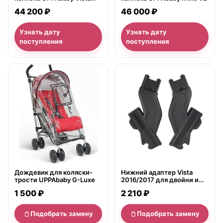
2018
44 200 ₽
46 000 ₽
Узнать дату
Узнать дату
поступления
поступления
нет в продаже
нет в продаже
Дождевик для коляски-
Нижний адаптер Vista
трости UPPAbaby G-Luxe
2016/2017 для двойни и
погодок
1 500 ₽
2 210 ₽
Подобрать замену
Подобрать замену