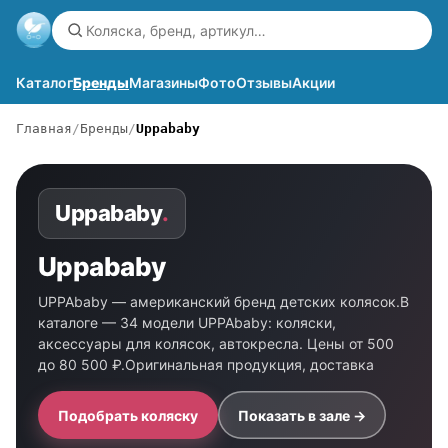
Каталог
Бренды
Магазины
Фото
Отзывы
Акции
Главная
Бренды
Uppababy
Uppababy
.
Uppababy
UPPAbaby — американский бренд детских колясок.В
каталоге — 34 модели UPPAbaby: коляски,
аксессуары для колясок, автокресла. Цены от 500
до 80 500 ₽.Оригинальная продукция, доставка
Подобрать коляску
Показать в зале →