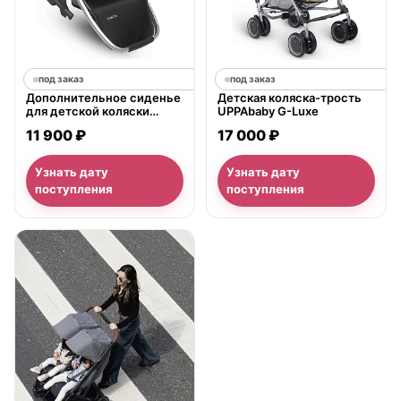
под заказ
под заказ
Дополнительное сиденье
Детская коляска-трость
для детской коляски
UPPAbaby G-Luxe
UPPAbaby Vista
11 900 ₽
17 000 ₽
Узнать дату
Узнать дату
поступления
поступления