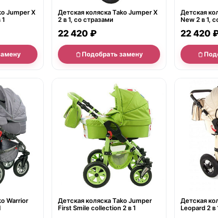
ko Jumper X
Детская коляска Tako Jumper X
Детская ко
 1
2 в 1, со стразами
New 2 в 1, 
22 420 ₽
22 420 
замену
Подобрать замену
Под
нет в продаже
нет в продаж
o Warrior
Детская коляска Tako Jumper
Детская ко
1
First Smile collection 2 в 1
Leopard 2 в 