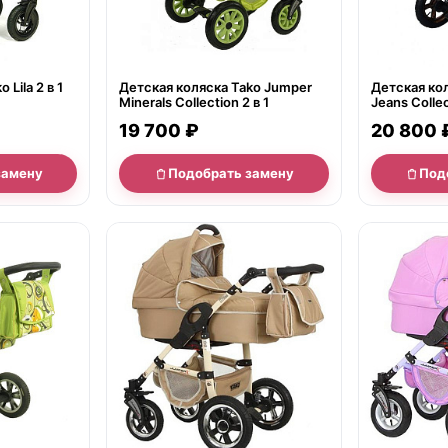
 Lila 2 в 1
Детская коляска Tako Jumper
Детская ко
Minerals Collection 2 в 1
19 700 ₽
20 800 
замену
Подобрать замену
Под
нет в продаже
нет в продаж