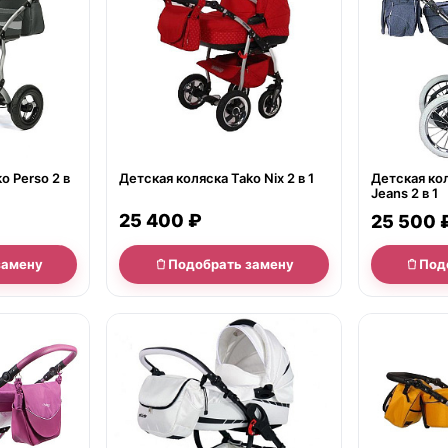
o Perso 2 в
Детская коляска Tako Nix 2 в 1
Детская коля
Jeans 2 в 1
25 400 ₽
25 500 
замену
Подобрать замену
Под
нет в продаже
нет в продаж