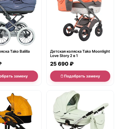
ска Tako Balilla
Детская коляска Tako Moonlight
Love Story 2 в 1
₽
25 690 ₽
обрать замену
Подобрать замену
е
нет в продаже