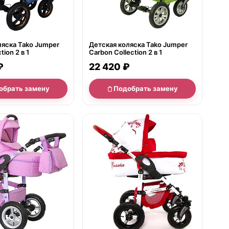
ляска Tako Jumper
Детская коляска Tako Jumper
Jeans Collection 2 в 1
Carbon Collection 2 в 1
₽
22 420 ₽
обрать замену
Подобрать замену
е
нет в продаже