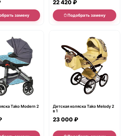
₽
22 420 ₽
обрать замену
Подобрать замену
е
нет в продаже
ляска Tako Modern 2
Детская коляска Tako Melody 2
в 1
₽
23 000 ₽