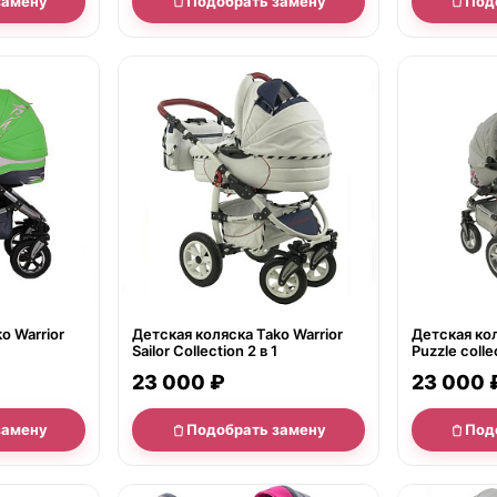
замену
Подобрать замену
Под
нет в продаже
нет в продаж
o Warrior
Детская коляска Tako Warrior
Детская кол
Sailor Collection 2 в 1
Puzzle collec
23 000 ₽
23 000 
замену
Подобрать замену
Под