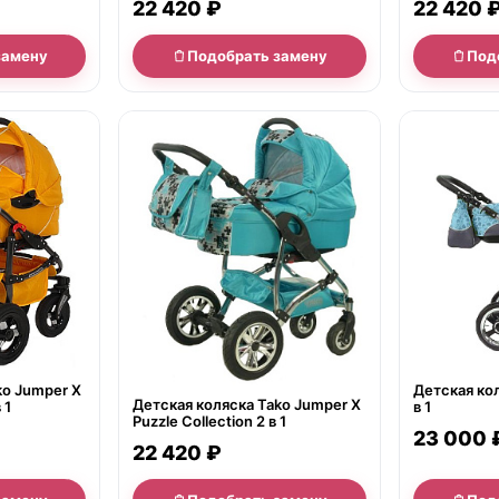
22 420 ₽
22 420 
замену
Подобрать замену
Под
нет в продаже
нет в продаж
ko Jumper X
Детская ко
Детская коляска Tako Jumper X
 1
в 1
Puzzle Collection 2 в 1
23 000 
22 420 ₽