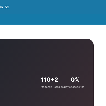
06-52
110+
2
0%
моделей
зала вживую
рассрочка