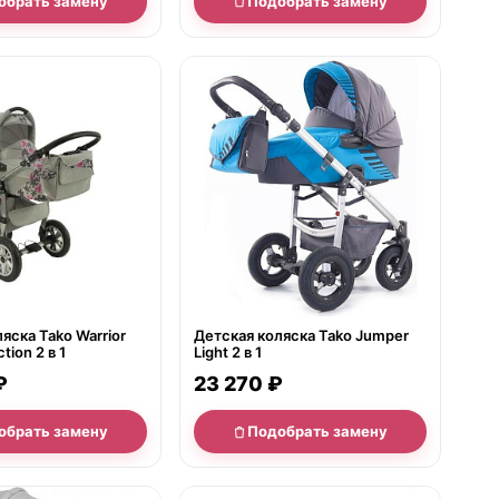
обрать замену
Подобрать замену
е
нет в продаже
яска Tako Warrior
Детская коляска Tako Jumper
tion 2 в 1
Light 2 в 1
₽
23 270 ₽
обрать замену
Подобрать замену