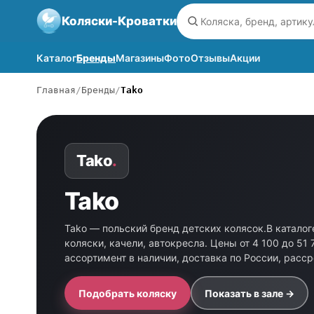
Коляски-Кроватки
Каталог
Бренды
Магазины
Фото
Отзывы
Акции
Главная
Бренды
Tako
Tako
.
Tako
Tako — польский бренд детских колясок.В каталог
коляски, качели, автокресла. Цены от 4 100 до 51
ассортимент в наличии, доставка по России, расс
Подобрать коляску
Показать в зале →