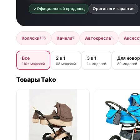
Официальный продавец
Оригинал и гарантия
Коляски
Качели
Автокресла
Аксесс
103
5
1
Все
2 в 1
3 в 1
Для ново
110+ моделей
88 моделей
14 моделей
89 моделей
Товары Tako
нет в продаже
нет в продаже