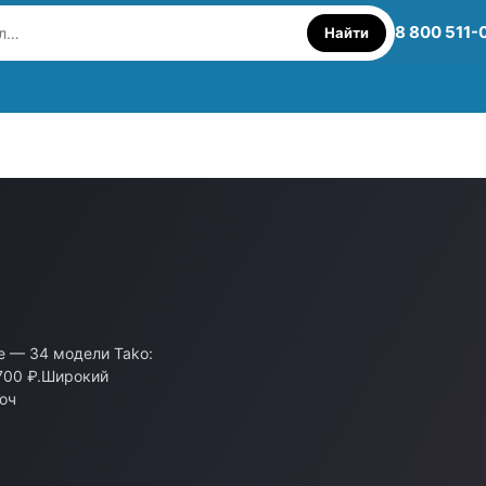
8 800 511-
Найти
е — 34 модели Tako:
 700 ₽.Широкий
роч