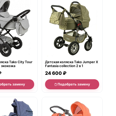
е
нет в продаже
яска Tako City Tour
Детская коляска Tako Jumper X
1, экокожа
Fantasia collection 2 в 1
₽
24 600 ₽
обрать замену
Подобрать замену
е
нет в продаже