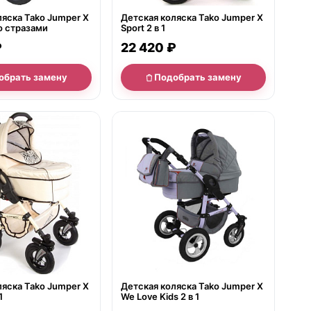
ляска Tako Jumper X
Детская коляска Tako Jumper X
со стразами
Sport 2 в 1
₽
22 420 ₽
обрать замену
Подобрать замену
е
нет в продаже
ляска Tako Jumper X
Детская коляска Tako Jumper X
1
We Love Kids 2 в 1