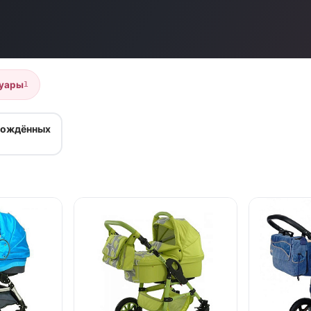
уары
1
рождённых
нет в продаже
нет в продаж