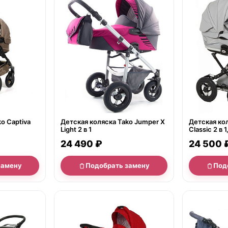
нет в продаже
нет в продаж
o Captiva
Детская коляска Tako Jumper X
Детская кол
Light 2 в 1
Classic 2 в 
24 490 ₽
24 500 
замену
Подобрать замену
Под
нет в продаже
нет в продаж