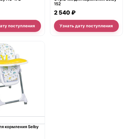
152
2 540 ₽
дату поступления
Узнать дату поступления
ля кормления Selby