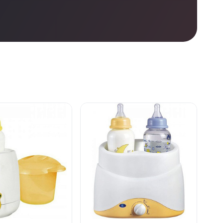
е
нет в продаже