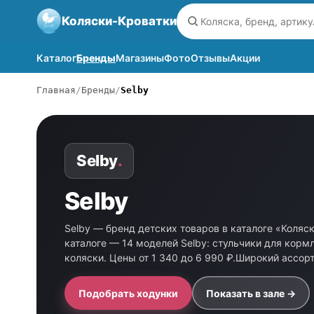
Коляски-Кроватки
Каталог
Бренды
Магазины
Фото
Отзывы
Акции
Главная
Бренды
Selby
Selby
.
Selby
Selby — бренд детских товаров в каталоге «Коляс
каталоге — 14 моделей Selby: стульчики для кормл
коляски. Цены от 1 340 до 6 990 ₽.Широкий ассор
Подобрать ходунки
Показать в зале →