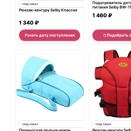
Подогреватель дет
под заказ
питания Selby BW-1
Рюкзак-кенгуру Selby Классик
1 460 ₽
1 340 ₽
Узнать дату поступления
Подобрать 
под заказ
под заказ
Переносная люлька-кокон
Рюкзак-кенгуру Sel