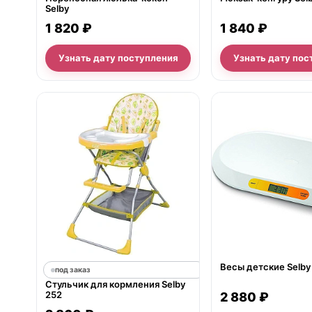
Selby
1 840 ₽
1 820 ₽
Узнать дату поступления
Узнать дату пос
нет в продаже
Весы детские Selby
под заказ
Стульчик для кормления Selby
252
2 880 ₽