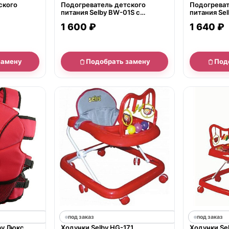
ского
Подогреватель детского
Подогреват
1
питания Selby BW-01S с
питания Se
функцией стерилизации
функцией с
1 600 ₽
1 640 ₽
замену
Подобрать замену
Под
под заказ
под заказ
by Люкс
Ходунки Selby HG-171
Ходунки Se