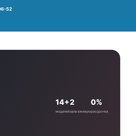
06-52
14+
2
0%
моделей
зала вживую
рассрочка