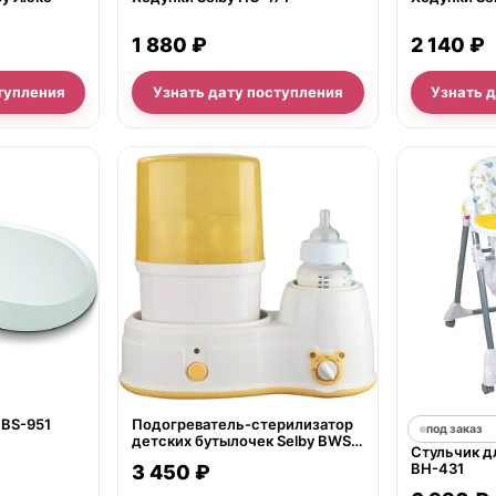
1 880 ₽
2 140 ₽
тупления
Узнать дату поступления
Узнать 
нет в продаже
 BS-951
Подогреватель-стерилизатор
под заказ
детских бутылочек Selby BWS-
Стульчик д
15
BH-431
3 450 ₽