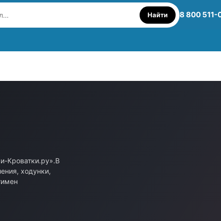
8 800 511-
Найти
ки-Кроватки.ру».В
ения, ходунки,
тимен