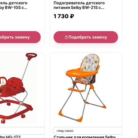
ель детского
Подогреватель детского
lby BW-10S с
питания Selby BW-21S с
терилизации
функцией стерилизации
1 730 ₽
обрать замену
Подобрать замену
под заказ
lby HG-172
Стульчик для кормления Selby