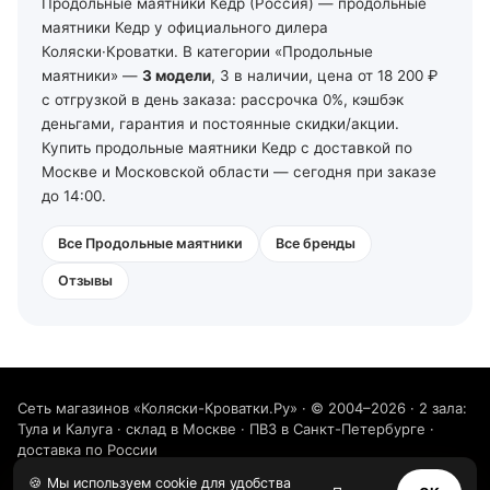
Ленинградской области — от 2 рабочих дней со своего
Продольные маятники Кедр (Россия) — продольные
склада в Санкт-Петербурге (тел. +7 (812) 213-31-35).
маятники Кедр у официального дилера
Коляски·Кроватки. В категории «Продольные
маятники» —
3 модели
, 3 в наличии, цена от 18 200 ₽
с отгрузкой в день заказа: рассрочка 0%, кэшбэк
деньгами, гарантия и постоянные скидки/акции.
Купить продольные маятники Кедр с доставкой по
Москве и Московской области — сегодня при заказе
до 14:00.
Все Продольные маятники
Все бренды
Отзывы
Сеть магазинов «Коляски-Кроватки.Ру» · © 2004–2026 · 2 зала:
Тула и Калуга · склад в Москве · ПВЗ в Санкт-Петербурге ·
доставка по России
8 800 511-06-52
Написать нам
VK
🍪 Мы используем cookie для удобства