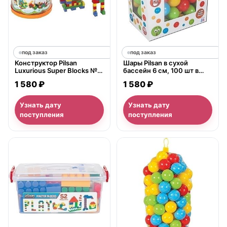
под заказ
под заказ
Конструктор Pilsan
Шары Pilsan в сухой
Luxurious Super Blocks №1
бассейн 6 см, 100 шт в
40 деталей в ведре, 03-
коробке, 06-400
1 580 ₽
1 580 ₽
217
Узнать дату
Узнать дату
поступления
поступления