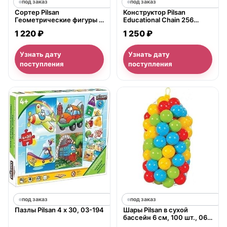
под заказ
под заказ
Сортер Pilsan
Конструктор Pilsan
Геометрические фигуры с
Educational Chain 256
молотком 03-272
деталей, 03-268
1 220 ₽
1 250 ₽
Узнать дату
Узнать дату
поступления
поступления
под заказ
под заказ
Пазлы Pilsan 4 х 30, 03-194
Шары Pilsan в сухой
бассейн 6 см, 100 шт., 06-
405