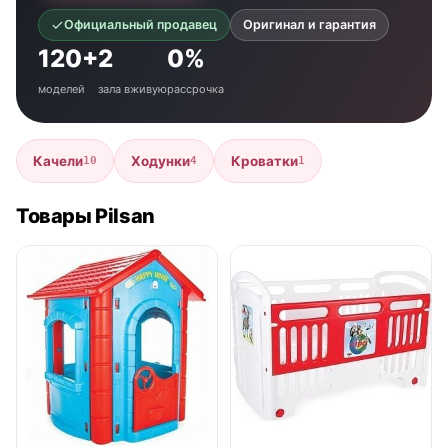
Официальный продавец
Оригинал и гарантия
120+
2
0%
моделей
зала вживую
рассрочка
Качели
Ходунки
Кроватки
10
4
1
Товары Pilsan
● в наличии