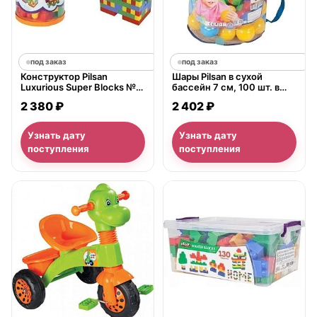
под заказ
под заказ
Конструктор Pilsan
Шары Pilsan в сухой
Luxurious Super Blocks №3
бассейн 7 см, 100 шт. в
80 деталей в ведре, 03-
пакете-сумке, 06-410
2 380 ₽
2 402 ₽
219
Узнать дату
Узнать дату
поступления
поступления
нет в продаже