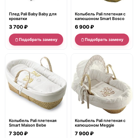
Плед Pali Baby Baby для
Колыбель Pali плетеная с
кроватки
капюшоном Smart Bosco
3 700 ₽
6 900 ₽
Подобрать замену
Подобрать замену
нет в продаже
нет в продаже
Колыбель Pali плетеная
Колыбель Pali плетеная с
Smart Maison Bebe
капюшоном Meggie
7 300 ₽
7 900 ₽