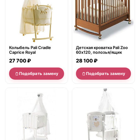
Колыбель Pali Cradle
Детская кроватка Pali Zoo
Caprice Royal
60х120, полозья/ящик
27 700 ₽
28 100 ₽
Подобрать замену
Подобрать замену
нет в продаже
нет в продаже