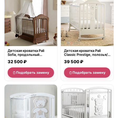
Детская кроватка Pali
Детская кроватка Pali
Sofia, продольный
Classic Prestige, полозья/
маятник
ящик
32 500 ₽
39 500 ₽
Подобрать замену
Подобрать замену
нет в продаже
нет в продаже