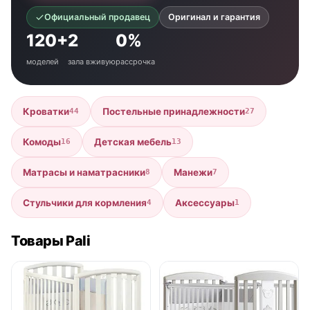
Официальный продавец
Оригинал и гарантия
120+
2
0%
моделей
зала вживую
рассрочка
Кроватки
Постельные принадлежности
44
27
Комоды
Детская мебель
16
13
Матрасы и наматрасники
Манежи
8
7
Стульчики для кормления
Аксессуары
4
1
Товары Pali
● в наличии
● в наличии