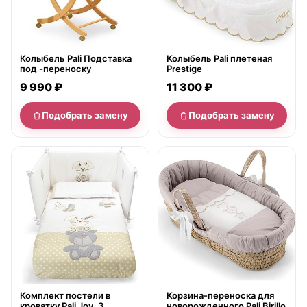
Колыбель Pali Подставка
Колыбель Pali плетеная
под -переноску
Prestige
9 990 ₽
11 300 ₽
Подобрать замену
Подобрать замену
нет в продаже
нет в продаже
Комплект постели в
Корзина-переноска для
кроватку Pali Joy, 3
новорожденного Pali Birillo