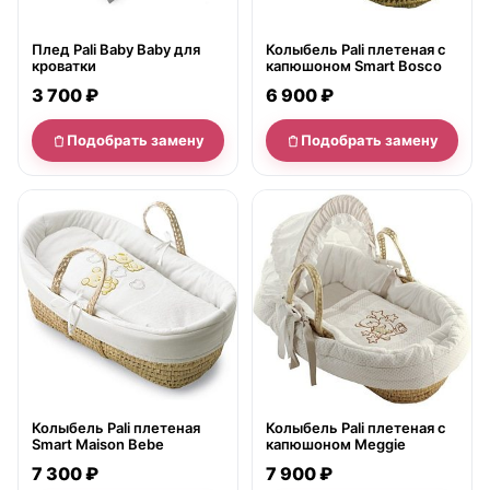
Плед Pali Baby Baby для
Колыбель Pali плетеная с
кроватки
капюшоном Smart Bosco
3 700 ₽
6 900 ₽
Подобрать замену
Подобрать замену
нет в продаже
нет в продаже
Колыбель Pali плетеная
Колыбель Pali плетеная с
Smart Maison Bebe
капюшоном Meggie
7 300 ₽
7 900 ₽