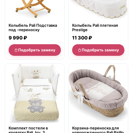
Колыбель Pali Подставка
Колыбель Pali плетеная
под -переноску
Prestige
9 990 ₽
11 300 ₽
Подобрать замену
Подобрать замену
нет в продаже
нет в продаже
Комплект постели в
Корзина-переноска для
кроватку Pali Joy, 3
новорожденного Pali Birillo