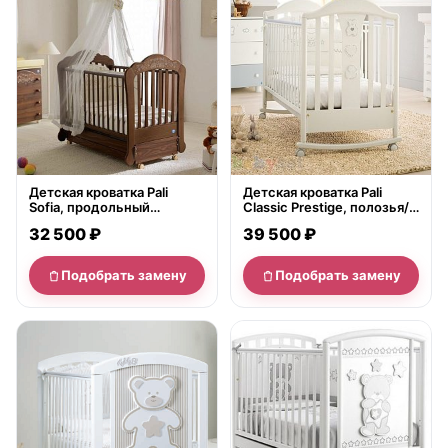
Детская кроватка Pali
Детская кроватка Pali
Sofia, продольный
Classic Prestige, полозья/
маятник
ящик
32 500 ₽
39 500 ₽
Подобрать замену
Подобрать замену
нет в продаже
нет в продаже