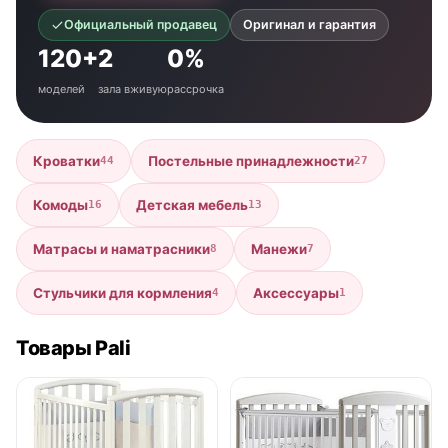
Официальный продавец
Оригинал и гарантия
120+
2
0%
моделей
зала вживую
рассрочка
Кроватки
Постельные принадлежности
44
27
Комоды
Детская мебель
16
13
Матрасы и наматрасники
Манежи
8
7
Стульчики для кормления
Аксессуары
4
1
Товары Pali
● в наличии
● в наличии