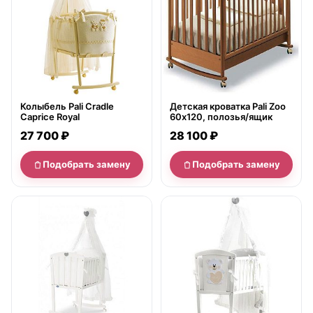
Колыбель Pali Cradle
Детская кроватка Pali Zoo
Caprice Royal
60х120, полозья/ящик
27 700 ₽
28 100 ₽
Подобрать замену
Подобрать замену
нет в продаже
нет в продаже