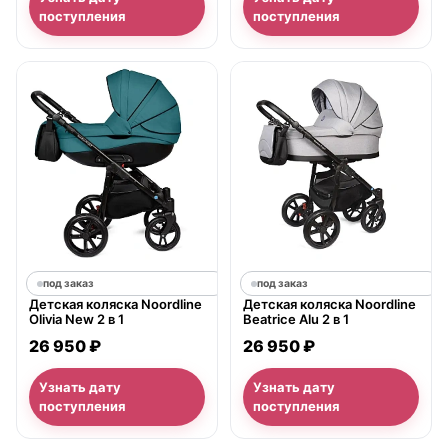
поступления
поступления
под заказ
под заказ
Детская коляска Noordline
Детская коляска Noordline
Olivia New 2 в 1
Beatrice Alu 2 в 1
26 950 ₽
26 950 ₽
Узнать дату
Узнать дату
поступления
поступления