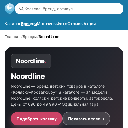
Каталог
Бренды
Магазины
Фото
Отзывы
Акции
Главная
Бренды
Noordline
Noordline
.
Noordline
NoordLine — бренд детских товаров в каталоге
«Коляски-Кроватки.ру».В каталоге — 34 модели
NoordLine: коляски, детские конверты, автокресла.
Цены от 690 до 49 990 ₽.Официальная гара
Подобрать коляску
Показать в зале →