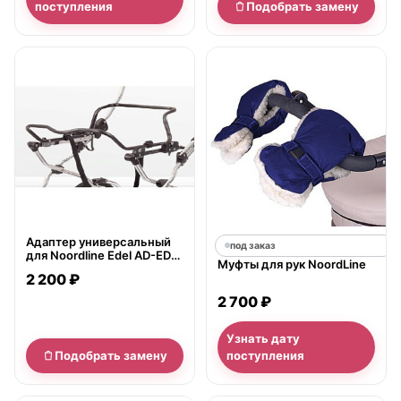
поступления
Подобрать замену
нет в продаже
Адаптер универсальный
под заказ
для Noordline Edel AD-ED-
Муфты для рук NoordLine
UN
2 200 ₽
2 700 ₽
Узнать дату
Подобрать замену
поступления