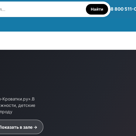
8 800 511-
Найти
и-Кроватки.ру».В
ежности, детские
 проду
Показать в зале →