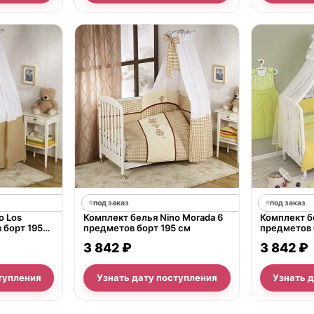
под заказ
под заказ
o Los
Комплект белья Nino Morada 6
Комплект бе
 борт 195
предметов борт 195 см
предметов 
3 842 ₽
3 842 ₽
тупления
Узнать дату поступления
Узнать 