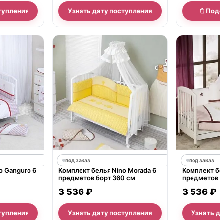
тупления
Узнать дату поступления
Под
под заказ
под заказ
o Ganguro 6
Комплект белья Nino Morada 6
Комплект бе
предметов борт 360 см
предметов 
3 536 ₽
3 536 ₽
тупления
Узнать дату поступления
Узнать 