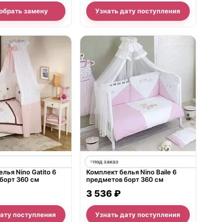
обрать замену
Узнать дату поступления
под заказ
лья Nino Gatito 6
Комплект белья Nino Baile 6
борт 360 см
предметов борт 360 см
3 536 ₽
дату поступления
Узнать дату поступления