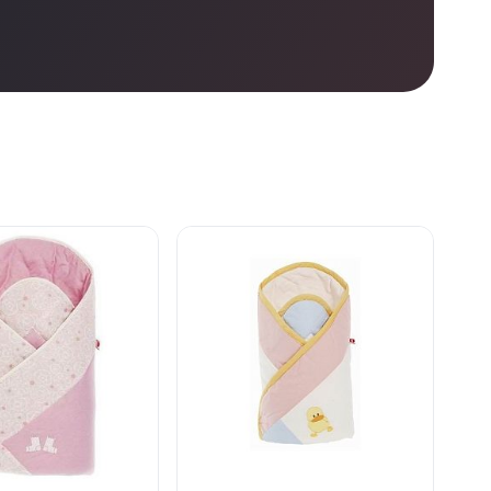
е
нет в продаже