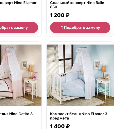
нверт Nino El amor
Спальный конверт Nino Baile
850
1 200 ₽
обрать замену
Подобрать замену
е
нет в продаже
лья Nino Gatito 3
Комплект белья Nino El amor 3
предмета
1 400 ₽