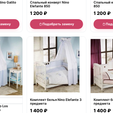
ino Gatito
Спальный конверт Nino
Спальный ко
Elefante 850
850
1 200 ₽
1 200 ₽
замену
Подобрать замену
Под
нет в продаже
нет в продаж
Комплект белья Nino Elefante 3
Комплект бе
предмета
предметa
o Los
в
1 400 ₽
1 400 ₽