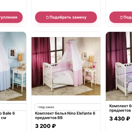
тупления
Подобрать замену
Под
нет в продаж
Комплект бе
под заказ
предметов
 Baile 6
Комплект белья Nino Elefante 6
 см
предметов BB
3 430 ₽
3 200 ₽