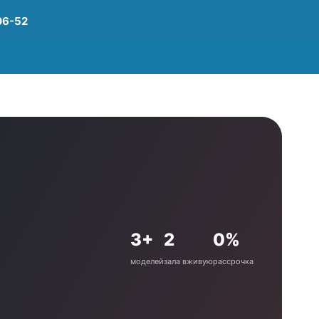
06-52
3+
2
0%
моделей
зала вживую
рассрочка