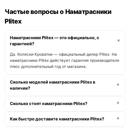
Частые вопросы о Наматрасники
Plitex
Наматрасники Plitex — это официально, с
гарантией?
Да. Коляски·Кроватки — официальный дилер Plitex. На
наматрасники Plitex действует гарантия производителя
плюс дополнительный год от магазина.
Сколько моделей наматрасники Plitex в
наличии?
В категории «Наматрасники» у Plitex — 0 моделей.
Сколько стоят наматрасники Plitex?
Актуальные цены и помощь с выбором — у менеджера
онлайн.
Доступна рассрочка 0-0-12 без переплаты и кэшбэк
Как быстро доставите наматрасники Plitex?
деньгами. Точную цену под вашу комплектацию
подскажет менеджер.
По Москве и Московской области — при заказе до