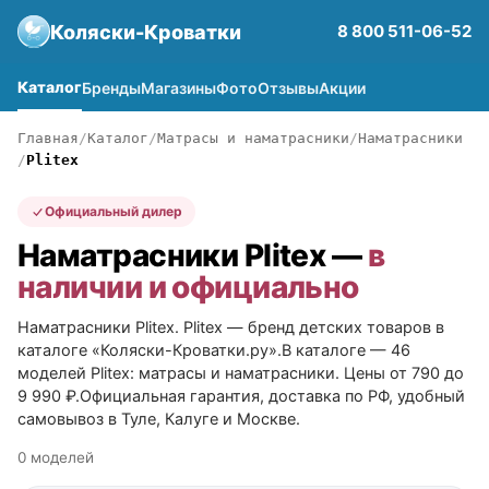
Коляски-Кроватки
8 800 511-06-52
Каталог
Бренды
Магазины
Фото
Отзывы
Акции
Главная
Каталог
Матрасы и наматрасники
Наматрасники
Plitex
Официальный дилер
Наматрасники Plitex —
в
наличии и официально
Наматрасники Plitex. Plitex — бренд детских товаров в
каталоге «Коляски-Кроватки.ру».В каталоге — 46
моделей Plitex: матрасы и наматрасники. Цены от 790 до
9 990 ₽.Официальная гарантия, доставка по РФ, удобный
самовывоз в Туле, Калуге и Москве.
0 моделей