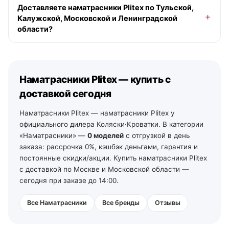
Доставляете наматрасники Plitex по Тульской,
13:00 в будний день доставим сегодня (если в
Калужской, Московской и Ленинградской
наличии), позже — на ближайший рабочий день,
области?
бесплатно от 10 000 ₽ в пределах МКАД. По Санкт-
Петербургу и Ленинградской области — от 2 рабочих
Да. По Московской области — со склада в Москве. По
дней со своего склада. По остальной России —
Тульской и Калужской области — из наших магазинов
отгрузка на ближайший рабочий день, далее ТК и ПВЗ.
в Туле (ул. Арсенальная, 2а) и Калуге (ул.
Наматрасники Plitex — купить с
Дзержинского, 35): самовывоз из зала на следующий
день после подтверждения заказа, доставка по городу
доставкой сегодня
— от 490 ₽, по области — уточняйте у менеджеров. По
Ленинградской области — от 2 рабочих дней со своего
Наматрасники Plitex — наматрасники Plitex у
склада в Санкт-Петербурге (тел. +7 (812) 213-31-35).
официального дилера Коляски·Кроватки. В категории
«Наматрасники» —
0 моделей
с отгрузкой в день
заказа: рассрочка 0%, кэшбэк деньгами, гарантия и
постоянные скидки/акции. Купить наматрасники Plitex
с доставкой по Москве и Московской области —
сегодня при заказе до 14:00.
Все Наматрасники
Все бренды
Отзывы