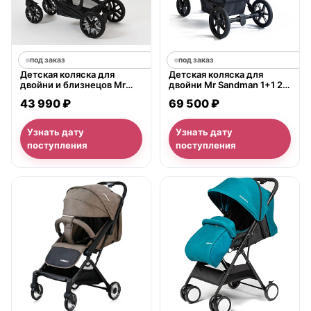
под заказ
под заказ
Детская коляска для
Детская коляска для
двойни и близнецов Mr
двойни Mr Sandman 1+1 2 в
Sandman Duet 2 в 1, 50%
1
43 990 ₽
69 500 ₽
экокожа
Узнать дату
Узнать дату
поступления
поступления
нет в продаже