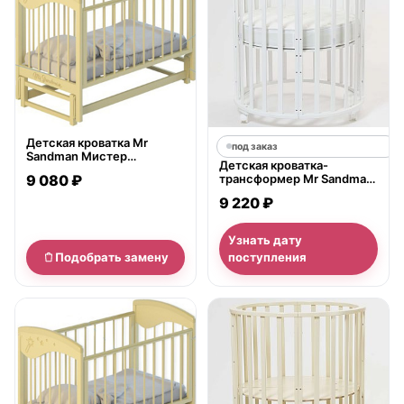
Детская кроватка Mr
под заказ
Sandman Мистер
Детская кроватка-
Сэндмэн, продольный
9 080 ₽
трансформер Mr Sandman
маятник
Round 7 в 1
9 220 ₽
Узнать дату
Подобрать замену
поступления
нет в продаже