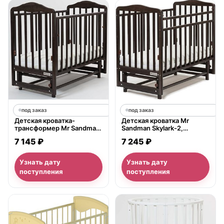
под заказ
под заказ
Детская кроватка-
Детская кроватка Mr
трансформер Mr Sandman
Sandman Skylark-2,
Nostalgia-2, поперечный
поперечный маятник
7 145 ₽
7 245 ₽
маятник
Узнать дату
Узнать дату
поступления
поступления
нет в продаже