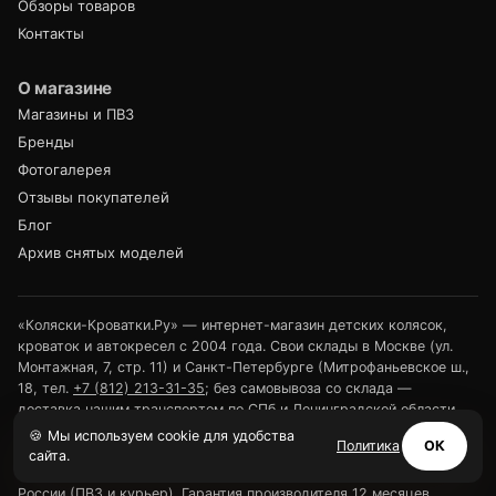
Обзоры товаров
Контакты
О магазине
Магазины и ПВЗ
Бренды
Фотогалерея
Отзывы покупателей
Блог
Архив снятых моделей
«Коляски-Кроватки.Ру» — интернет-магазин детских колясок,
кроваток и автокресел с 2004 года. Свои склады в Москве (ул.
Монтажная, 7, стр. 11) и Санкт-Петербурге (Митрофаньевское ш.,
18, тел.
+7 (812) 213-31-35
; без самовывоза со склада —
доставка нашим транспортом по СПб и Ленинградской области
или выдача в ПВЗ). Розничные магазины — в Туле (ул.
🍪 Мы используем cookie для удобства
Политика
ОК
Арсенальная, 2а) и Калуге (ул. Дзержинского, 35); своя
сайта.
курьерская доставка в Костроме и Ярославле; доставка по всей
России (ПВЗ и курьер). Гарантия производителя 12 месяцев,