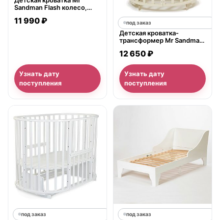
Детская кроватка Mr
Sandman Flash колесо,
полозья
11 990 ₽
под заказ
Детская кроватка-
трансформер Mr Sandman
Универсальная Round 12 в
12 650 ₽
1 с универсальным,
поперечный маятник
Узнать дату
Узнать дату
поступления
поступления
под заказ
под заказ