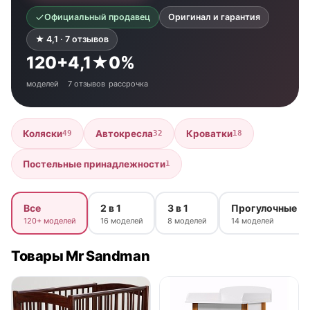
Официальный продавец
Оригинал и гарантия
★ 4,1 · 7 отзывов
120+
4,1★
0%
моделей
7 отзывов
рассрочка
Коляски
Автокресла
Кроватки
49
32
18
Постельные принадлежности
1
Все
2 в 1
3 в 1
Прогулочные
120+ моделей
16 моделей
8 моделей
14 моделей
Товары Mr Sandman
● в наличии
● в наличии