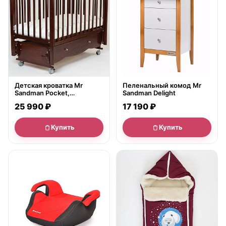
Детская кроватка Mr
Пеленальный комод Mr
Sandman Pocket,
Sandman Delight
универсальный маятник/
25 990 ₽
17 190 ₽
ящик
Купить
Купить
● в наличии
● в наличии