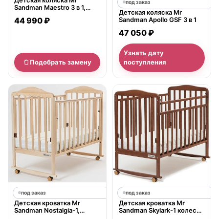
под заказ
Sandman Maestro 3 в 1,
Детская коляска Mr
100% экокожа
44 990 ₽
Sandman Apollo GSF 3 в 1
47 050 ₽
Узнать дату
Подобрать замену
поступления
под заказ
под заказ
Детская кроватка Mr
Детская кроватка Mr
Sandman Nostalgia-1,
Sandman Skylark-1 колесо
полозья
+, полозья