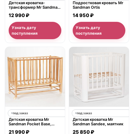
Детская кроватка-
Подростковая кровать Mr
трансформер Mr Sandman
Sandman Ortis
Round 10 в 1, поперечный
12 990 ₽
14 950 ₽
маятник
Узнать дату
Узнать дату
поступления
поступления
под заказ
под заказ
Детская кроватка Mr
Детская кроватка Mr
Sandman Pocket Base,
Sandman Sandee, маятник
продольный маятник
21 990 ₽
25 850 ₽