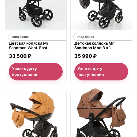
под заказ
под заказ
Детская коляска Mr
Детская коляска Mr
Sandman West-East
Sandman Mod 3 в 1
Premium 3 в 1,
33 500 ₽
35 990 ₽
ткань+экокожа
Узнать дату
Узнать дату
поступления
поступления