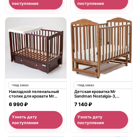
поступления
поступления
под заказ
под заказ
Накладной пеленальный
Детская кроватка Mr
столик для кровати Mr
Sandman Nostalgia-3,
Sandman
продольный маятник
6 990 ₽
7 140 ₽
Узнать дату
Узнать дату
поступления
поступления