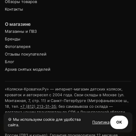
Обзоры товаров
Контакты
О магазине
Магазины и ПВЗ
Бренды
Фотогалерея
Отзывы покупателей
Блог
Архив снятых моделей
«Коляски-Кроватки.Ру» — интернет-магазин детских колясок,
кроваток и автокресел с 2004 года. Свои склады в Москве (ул.
Монтажная, 7, стр. 11) и Санкт-Петербурге (Митрофаньевское ш.,
18, тел.
+7 (812) 213-31-35
; без самовывоза со склада —
доставка нашим транспортом по СПб и Ленинградской области
или выдача в ПВЗ). Розничные магазины — в Туле (ул.
🍪 Мы используем cookie для удобства
Политика
ОК
Арсенальная, 2а) и Калуге (ул. Дзержинского, 35); своя
сайта.
курьерская доставка в Костроме и Ярославле; доставка по всей
России (ПВЗ и курьер). Гарантия производителя 12 месяцев,