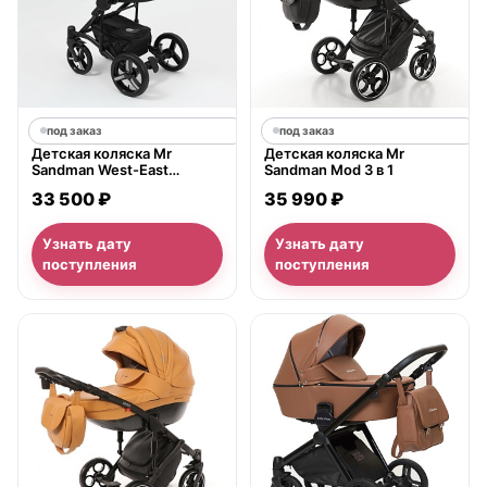
под заказ
под заказ
Детская коляска Mr
Детская коляска Mr
Sandman West-East
Sandman Mod 3 в 1
Premium 3 в 1,
33 500 ₽
35 990 ₽
ткань+экокожа
Узнать дату
Узнать дату
поступления
поступления