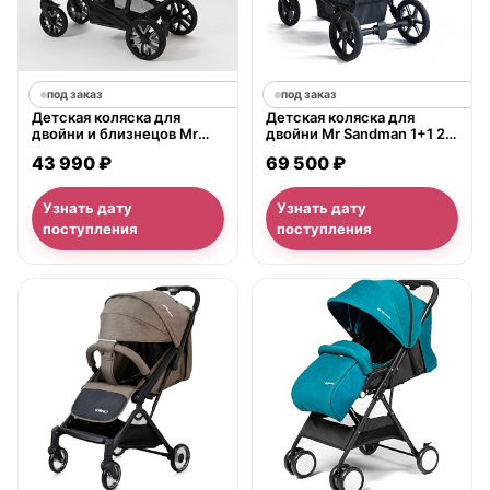
под заказ
под заказ
Детская коляска для
Детская коляска для
двойни и близнецов Mr
двойни Mr Sandman 1+1 2 в
Sandman Duet 2 в 1, 50%
1
43 990 ₽
69 500 ₽
экокожа
Узнать дату
Узнать дату
поступления
поступления
нет в продаже