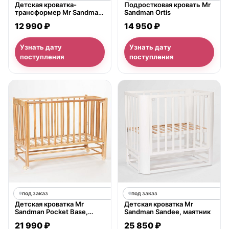
Детская кроватка-
Подростковая кровать Mr
трансформер Mr Sandman
Sandman Ortis
Round 10 в 1, поперечный
12 990 ₽
14 950 ₽
маятник
Узнать дату
Узнать дату
поступления
поступления
под заказ
под заказ
Детская кроватка Mr
Детская кроватка Mr
Sandman Pocket Base,
Sandman Sandee, маятник
продольный маятник
21 990 ₽
25 850 ₽