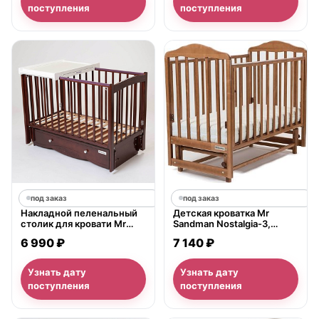
поступления
поступления
под заказ
под заказ
Накладной пеленальный
Детская кроватка Mr
столик для кровати Mr
Sandman Nostalgia-3,
Sandman
продольный маятник
6 990 ₽
7 140 ₽
Узнать дату
Узнать дату
поступления
поступления