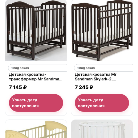
под заказ
под заказ
Детская кроватка-
Детская кроватка Mr
трансформер Mr Sandman
Sandman Skylark-2,
Nostalgia-2, поперечный
поперечный маятник
7 145 ₽
7 245 ₽
маятник
Узнать дату
Узнать дату
поступления
поступления
нет в продаже