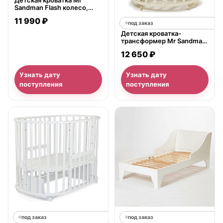
Детская кроватка Mr
Sandman Flash колесо,
полозья
11 990 ₽
под заказ
Детская кроватка-
трансформер Mr Sandman
Универсальная Round 12 в
12 650 ₽
1 с универсальным,
поперечный маятник
Узнать дату
Узнать дату
поступления
поступления
под заказ
под заказ