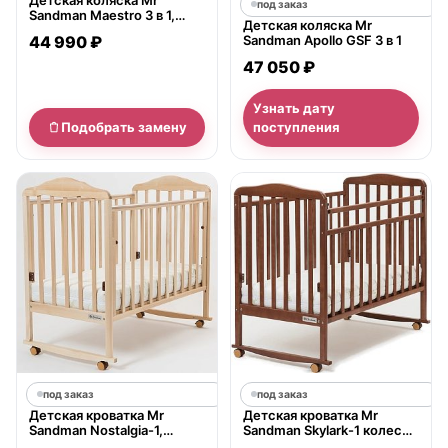
под заказ
Sandman Maestro 3 в 1,
Детская коляска Mr
100% экокожа
44 990 ₽
Sandman Apollo GSF 3 в 1
47 050 ₽
Узнать дату
Подобрать замену
поступления
под заказ
под заказ
Детская кроватка Mr
Детская кроватка Mr
Sandman Nostalgia-1,
Sandman Skylark-1 колесо
полозья
+, полозья