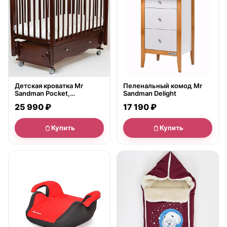
Детская кроватка Mr
Пеленальный комод Mr
Sandman Pocket,
Sandman Delight
универсальный маятник/
25 990 ₽
17 190 ₽
ящик
Купить
Купить
● в наличии
● в наличии