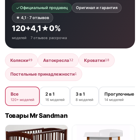
Официальный продавец
Оригинал и гарантия
★ 4,1 · 7 отзывов
120+
4,1★
0%
моделей
7 отзывов
рассрочка
Коляски
Автокресла
Кроватки
49
32
18
Постельные принадлежности
1
Все
2 в 1
3 в 1
Прогулочные
120+ моделей
16 моделей
8 моделей
14 моделей
Товары Mr Sandman
● в наличии
● в наличии