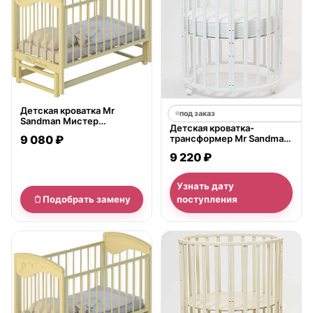
Детская кроватка Mr
под заказ
Sandman Мистер
Детская кроватка-
Сэндмэн, продольный
9 080 ₽
трансформер Mr Sandman
маятник
Round 7 в 1
9 220 ₽
Узнать дату
Подобрать замену
поступления
нет в продаже