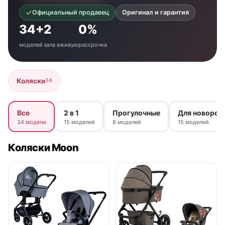
Официальный продавец
Оригинал и гарантия
34+
2
0%
моделей
зала вживую
рассрочка
Коляски
34
Все
2 в 1
Прогулочные
Для новорож
34 модели
15 моделей
8 моделей
15 моделей
Коляски Moon