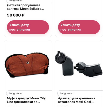
под заказ
Детская прогулочная
коляска Moon Solitaire
2020
50 000 ₽
Узнать дату
Узнать дату
поступления
поступления
под заказ
под заказ
Муфта для рук Moon City
Адаптер для крепления
Line для коляски со
автолюлек Maxi-Cosi,
сплошной ручкой
Cybex, Kiddy Recaro и HTS