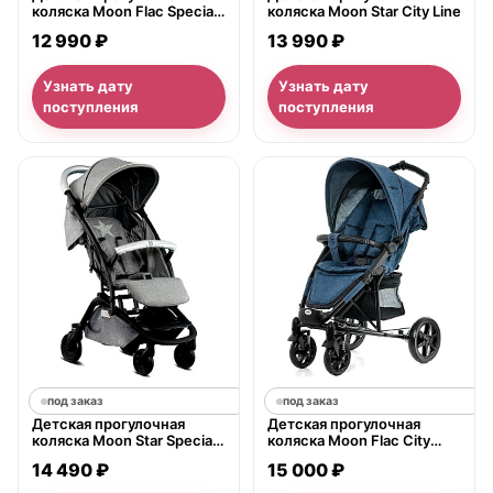
коляска Moon Flac Special
коляска Moon Star City Line
Line
12 990 ₽
13 990 ₽
Узнать дату
Узнать дату
поступления
поступления
под заказ
под заказ
Детская прогулочная
Детская прогулочная
коляска Moon Star Special
коляска Moon Flac City
Line
Line
14 490 ₽
15 000 ₽