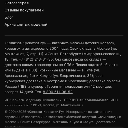
Фотогалерея
Отзывы покупателей
Блог
Архив снятых моделей
«Коляски-Кроватки.Ру» — интернет-магазин детских колясок,
кроваток и автокресел с 2004 года. Свои склады в Москве (ул.
Монтажная, 7, стр. 11) и Санкт-Петербурге (Митрофаньевское ш.,
18, тел.
+7 (812) 213-31-35
; без самовывоза со склада —
доставка нашим транспортом по СПб и Ленинградской области
или выдача в ПВЗ). Розничные магазины — в Туле (ул.
Арсенальная, 2а) и Калуге (ул. Дзержинского, 35); своя
курьерская доставка в Костроме и Ярославле; доставка по всей
России (ПВЗ и курьер). Гарантия производителя 12 месяцев,
возврат 14 дней. Тел.
8 800 511-06-52
.
ИП Чернега Владимир Николаевич · ОГРНИП 319774600445032 · ИНН
773008827602 · 119121, Москва, ул. Монтажная, 7
© 2004–2026 «Коляски-Кроватки.Ру». Информация на сайте носит
справочный характер и не является публичной офертой. Свои склады в
Москве и Санкт-Петербурге · магазины в Туле и Калуге · доставка по
всей России.