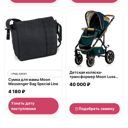
нет в продаже
Детская коляска-
под заказ
трансформер Moon Lusso
Сумка для мамы Moon
Special Line
Messenger Bag Special Line
40 000 ₽
4 180 ₽
Узнать дату
поступления
Подобрать замену