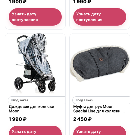
1 900 ₽
1 990 ₽
на коляски Moon
Узнать дату
Узнать дату
поступления
поступления
под заказ
под заказ
Дождевик для коляски
Муфта для рук Moon
Moon
Special Line для коляски со
сплошной ручкой
1 990 ₽
2 450 ₽
Узнать дату
Узнать дату