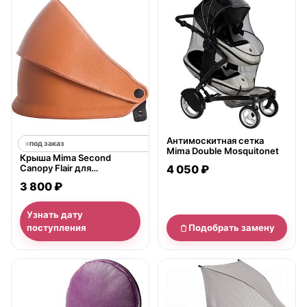
нет в продаже
Антимоскитная сетка
под заказ
Mima Double Mosquitonet
Крыша Mima Second
Canopy Flair для
4 050 ₽
дополнительного
3 800 ₽
сиденья коляски для
двойни
Узнать дату
поступления
Подобрать замену