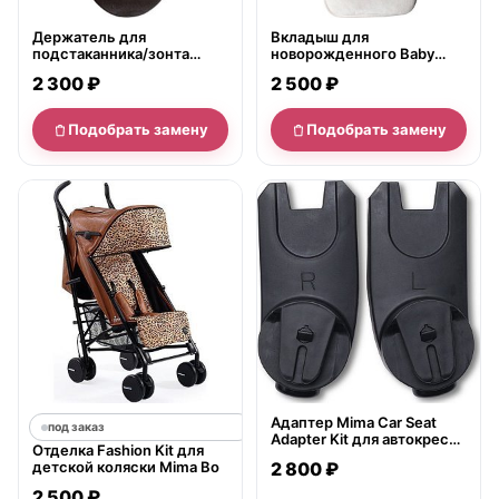
Держатель для
Вкладыш для
подстаканника/зонта
новорожденного Baby
Mima Clip для колясок Xari
Headrest в детский
2 300 ₽
2 500 ₽
стульчик Mima
Подобрать замену
Подобрать замену
нет в продаже
Адаптер Mima Car Seat
под заказ
Adapter Kit для автокресла
Отделка Fashion Kit для
Mima Izi Go
детской коляски Mima Bo
2 800 ₽
2 500 ₽