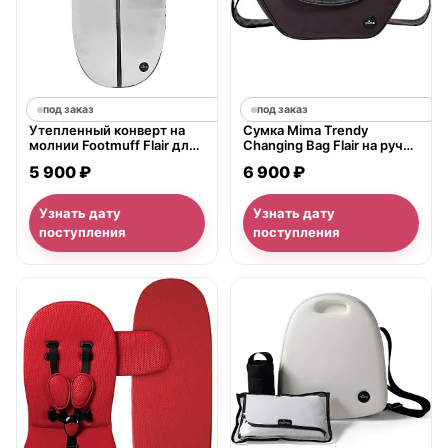
под заказ
под заказ
Утепленный конверт на
Сумка Mima Trendy
молнии Footmuff Flair для
Changing Bag Flair на ручку
колясок Mima Xari
коляски
5 900 ₽
6 900 ₽
Узнать дату
Узнать дату
поступления
поступления