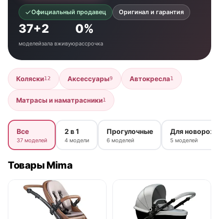
Официальный продавец
Оригинал и гарантия
37+
2
0%
моделей
зала вживую
рассрочка
Коляски
Аксессуары
Автокресла
12
9
1
Матрасы и наматрасники
1
Все
2 в 1
Прогулочные
Для новорож
37 моделей
4 модели
6 моделей
5 моделей
Товары Mima
нет в продаже