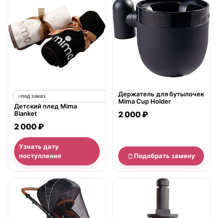
Держатель для бутылочек
под заказ
Mima Cup Holder
Детский плед Mima
Blanket
2 000 ₽
2 000 ₽
Узнать дату
поступления
Подобрать замену
нет в продаже
нет в продаже