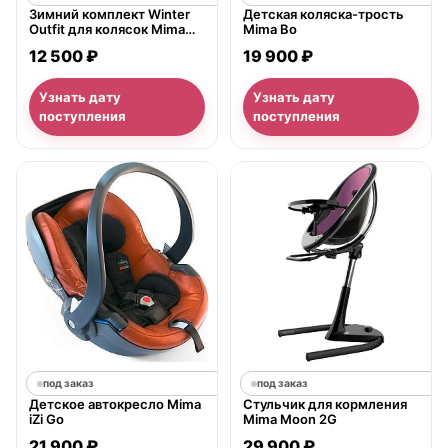
Зимний комплект Winter
Детская коляска-трость
Outfit для колясок Mima
Mima Bo
Xari
12 500 ₽
19 900 ₽
Узнать дату
Узнать дату
поступления
поступления
под заказ
под заказ
Детское автокресло Mima
Cтульчик для кормления
iZi Go
Mima Moon 2G
21 900 ₽
29 900 ₽