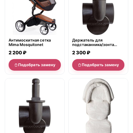
Антимоскитная сетка
Держатель для
Mima Mosquitonet
подстаканника/зонта
Mima Clip для колясок Kobi
2 200 ₽
2 300 ₽
Подобрать замену
Подобрать замену
нет в продаже
нет в продаже