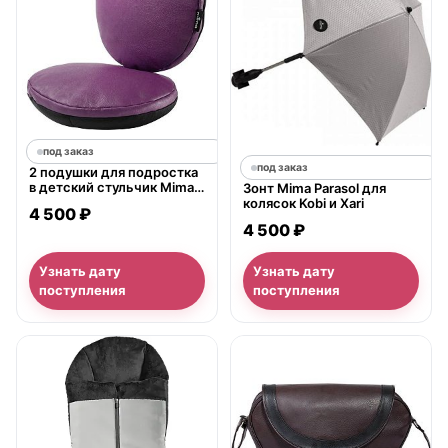
под заказ
под заказ
2 подушки для подростка
в детский стульчик Mima
Зонт Mima Parasol для
Moon Junior Chair Cushion
колясок Kobi и Xari
4 500 ₽
Set
4 500 ₽
Узнать дату
Узнать дату
поступления
поступления