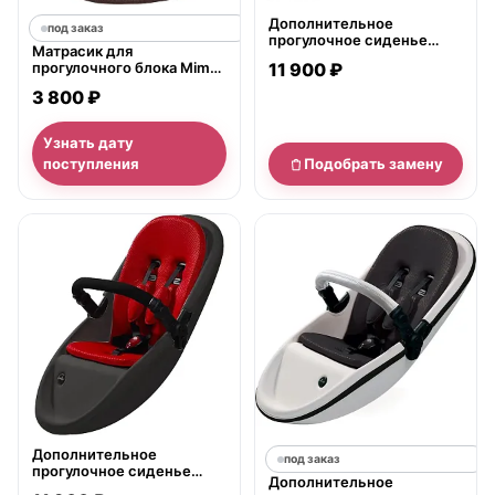
Дополнительное
под заказ
прогулочное сиденье
Матрасик для
Second Seat Flair для
прогулочного блока Mima
11 900 ₽
колясок Mima
Comfort Kit
3 800 ₽
Узнать дату
поступления
Подобрать замену
нет в продаже
Дополнительное
под заказ
прогулочное сиденье
Дополнительное
Second Seat для колясок