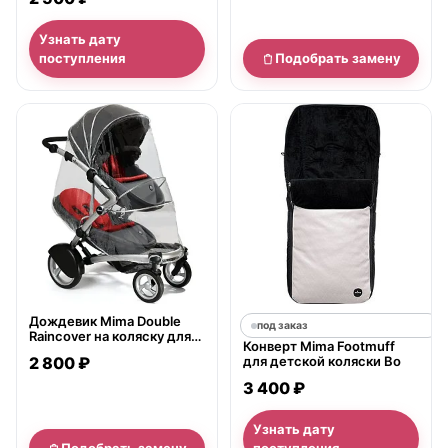
Узнать дату
поступления
Подобрать замену
нет в продаже
Дождевик Mima Double
под заказ
Raincover на коляску для
Конверт Mima Footmuff
двойни
2 800 ₽
для детской коляски Bo
3 400 ₽
Узнать дату