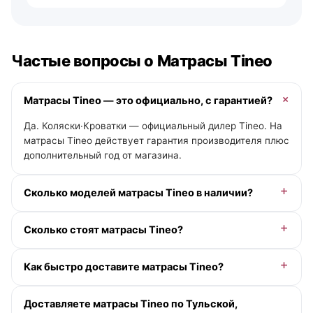
Частые вопросы о Матрасы Tineo
Матрасы Tineo — это официально, с гарантией?
Да. Коляски·Кроватки — официальный дилер Tineo. На
матрасы Tineo действует гарантия производителя плюс
дополнительный год от магазина.
Сколько моделей матрасы Tineo в наличии?
В категории «Матрасы» у Tineo — 0 моделей.
Сколько стоят матрасы Tineo?
Актуальные цены и помощь с выбором — у менеджера
онлайн.
Доступна рассрочка 0-0-12 без переплаты и кэшбэк
Как быстро доставите матрасы Tineo?
деньгами. Точную цену под вашу комплектацию
подскажет менеджер.
По Москве и Московской области — при заказе до
Доставляете матрасы Tineo по Тульской,
13:00 в будний день доставим сегодня (если в