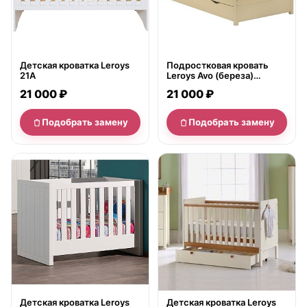
Детская кроватка Leroys
Подростковая кровать
21A
Leroys Avo (береза)
80х180
21 000 ₽
21 000 ₽
Подобрать замену
Подобрать замену
нет в продаже
нет в продаже
Детская кроватка Leroys
Детская кроватка Leroys