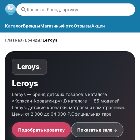
Каталог
Бренды
Магазины
Фото
Отзывы
Акции
Главная
Бренды
Leroys
Leroys
.
Leroys
Leroys — бренд детских товаров в каталоге
«Коляски-Кроватки.ру».В каталоге — 85 моделей
Leroys: детские кроватки, матрасы и наматрасники.
Цены от 2 000 до 64 000 ₽.Официальная гара
Подобрать кроватку
Показать в зале →