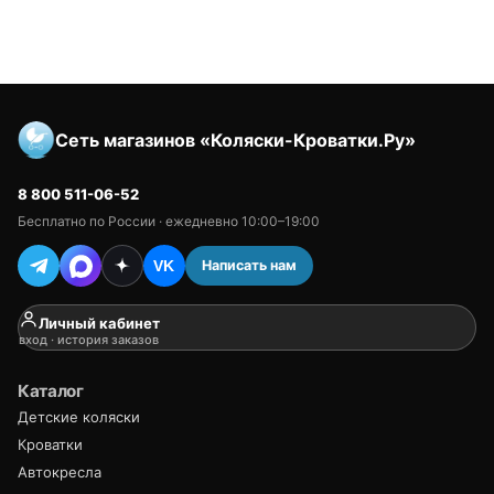
Сеть магазинов «Коляски-Кроватки.Ру»
8 800 511-06-52
Бесплатно по России · ежедневно 10:00–19:00
Написать нам
VK
Личный кабинет
вход · история заказов
Каталог
Детские коляски
Кроватки
Автокресла