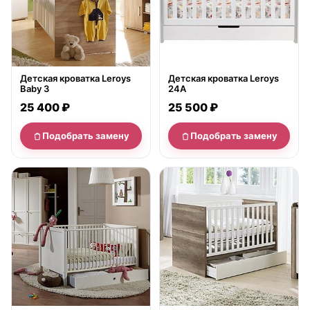
Детская кроватка Leroys
Детская кроватка Leroys
Baby 3
24A
25 400 ₽
25 500 ₽
Подобрать замену
Подобрать замену
нет в продаже
нет в продаже