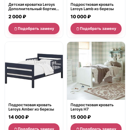
Детская кроватка Leroys
Подростковая кровать
Дополнительный бортик
Leroys Lamb из березы
2/3 длины
2 000 ₽
10 000 ₽
Подобрать замену
Подобрать замену
нет в продаже
нет в продаже
Подростковая кровать
Подростковая кровать
Leroys Amber из березы
Leroys H7
14 000 ₽
15 000 ₽
Подобрать замену
Подобрать замену