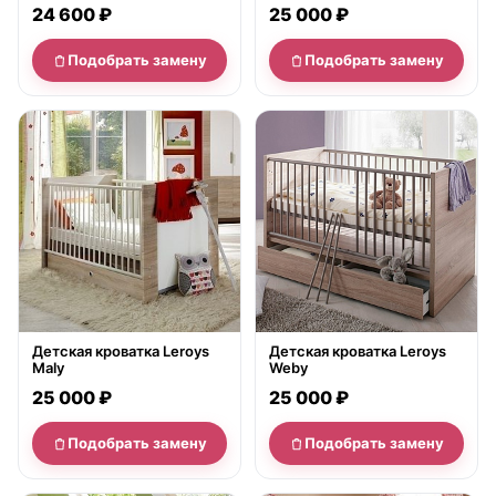
24 600 ₽
25 000 ₽
Подобрать замену
Подобрать замену
нет в продаже
нет в продаже
Детская кроватка Leroys
Детская кроватка Leroys
Maly
Weby
25 000 ₽
25 000 ₽
Подобрать замену
Подобрать замену