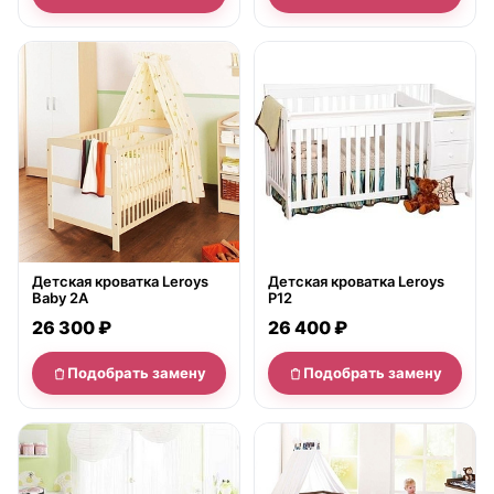
нет в продаже
нет в продаже
Детская кроватка Leroys
Детская кроватка Leroys
Baby 2A
P12
26 300 ₽
26 400 ₽
Подобрать замену
Подобрать замену
нет в продаже
нет в продаже