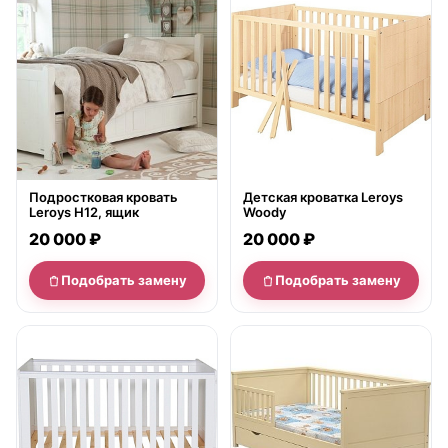
нет в продаже
нет в продаже
Подростковая кровать
Детская кроватка Leroys
Leroys H12, ящик
Woody
20 000 ₽
20 000 ₽
Подобрать замену
Подобрать замену
нет в продаже
нет в продаже