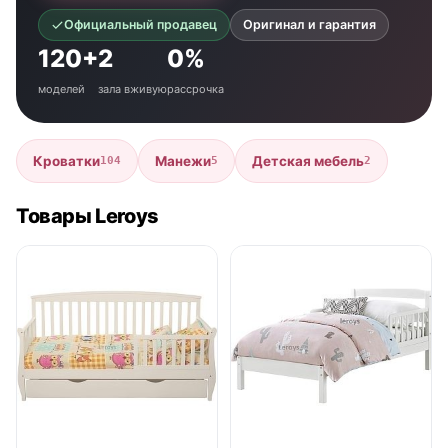
Официальный продавец
Оригинал и гарантия
120+
2
0%
моделей
зала вживую
рассрочка
Кроватки
Манежи
Детская мебель
104
5
2
Товары Leroys
нет в продаже
нет в продаже