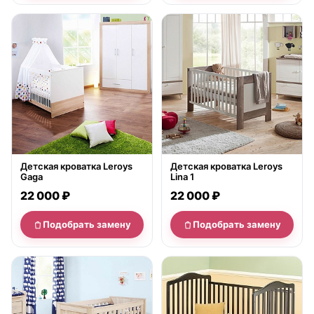
нет в продаже
нет в продаже
Детская кроватка Leroys
Детская кроватка Leroys
Gaga
Lina 1
22 000 ₽
22 000 ₽
Подобрать замену
Подобрать замену
нет в продаже
нет в продаже