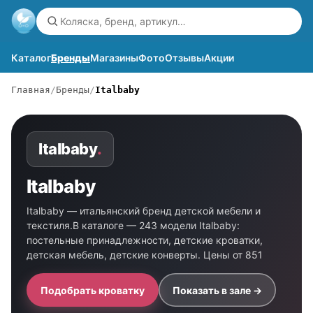
Каталог
Бренды
Магазины
Фото
Отзывы
Акции
Главная
Бренды
Italbaby
Italbaby
.
Italbaby
Italbaby — итальянский бренд детской мебели и
текстиля.В каталоге — 243 модели Italbaby:
постельные принадлежности, детские кроватки,
детская мебель, детские конверты. Цены от 851
Подобрать кроватку
Показать в зале →