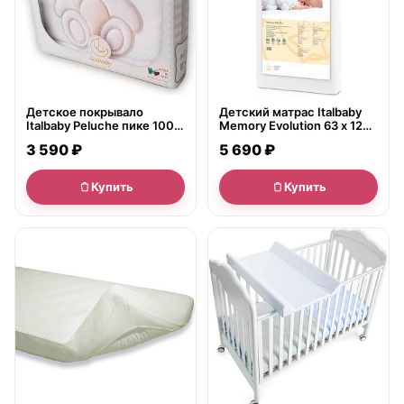
Детское покрывало
Детский матрас Italbaby
Italbaby Peluche пике 100 х
Memory Evolution 63 х 125
150 см
см
3 590 ₽
5 690 ₽
Купить
Купить
● в наличии
● в наличии