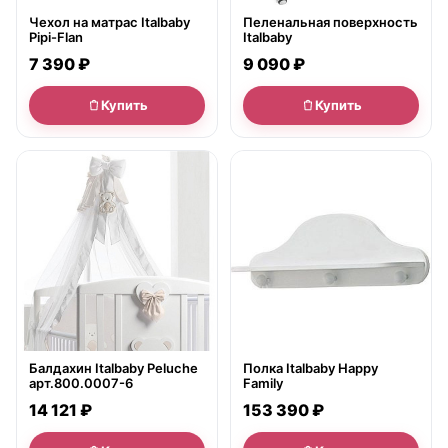
Чехол на матрас Italbaby
Пеленальная поверхность
Pipi-Flan
Italbaby
7 390 ₽
9 090 ₽
Купить
Купить
● в наличии
● в наличии
Балдахин Italbaby Peluche
Полка Italbaby Happy
арт.800.0007-6
Family
14 121 ₽
153 390 ₽