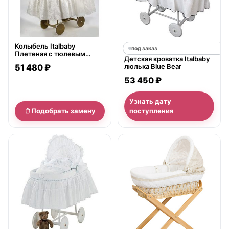
Колыбель Italbaby
под заказ
Плетеная с тюлевым
Детская кроватка Italbaby
пологом Marina Angioletti
51 480 ₽
люлька Blue Bear
53 450 ₽
Узнать дату
Подобрать замену
поступления
нет в продаже