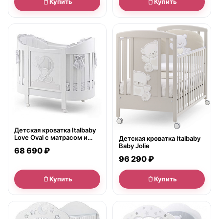
Купить
Купить
● в наличии
● в наличии
Детская кроватка Italbaby
Love Oval с матрасом и
Детская кроватка Italbaby
комплектом белья из 4
Baby Jolie
68 690 ₽
предметов
96 290 ₽
Купить
Купить
● в наличии
● в наличии