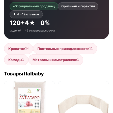
Официальный продавец
Оригинал и гарантия
★ 4 · 49 отзывов
120+
4★
0%
моделей
49 отзывов
рассрочка
Кроватки
Постельные принадлежности
24
11
Комоды
Матрасы и наматрасники
1
1
Товары Italbaby
● в наличии
● в наличии