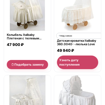
Колыбель Italbaby
под заказ
Плетеная с тюлевым
Детская кроватка Italbaby
пологом Marina Cuccioli
47 900 ₽
360.0040- -люлька Love
49 940 ₽
Узнать дату
Подобрать замену
поступления
нет в продаже