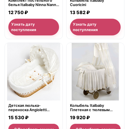
Комплект постельного
Колыбель Italbaby
белья Italbaby Ninna Nanna
Cuoricini
в кроватку, 5 предметов
12 750 ₽
13 582 ₽
Узнать дату
Узнать дату
поступления
поступления
нет в продаже
нет в продаже
Детская люлька-
Колыбель Italbaby
переноска Angioletti
Плетеная с тюлевым
240,0014
пологом Marina Plisse
15 530 ₽
19 920 ₽