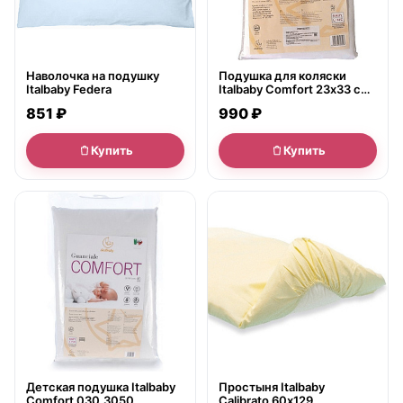
Наволочка на подушку
Подушка для коляски
Italbaby Federa
Italbaby Comfort 23х33 см
(арт. 030,3050-)
851 ₽
990 ₽
Купить
Купить
● в наличии
● в наличии
Детская подушка Italbaby
Простыня Italbaby
Comfort 030,3050
Calibrato 60х129