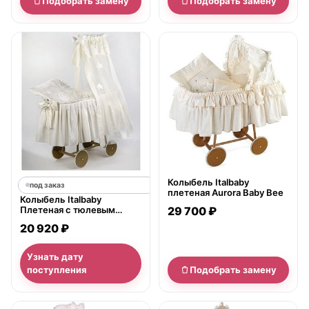
Подобрать замену
Подобрать замену
нет в продаже
Колыбель Italbaby
под заказ
плетеная Aurora Baby Bee
Колыбель Italbaby
Плетеная с тюлевым
29 700 ₽
пологом Marina Petite
20 920 ₽
Etoile
Узнать дату
поступления
Подобрать замену