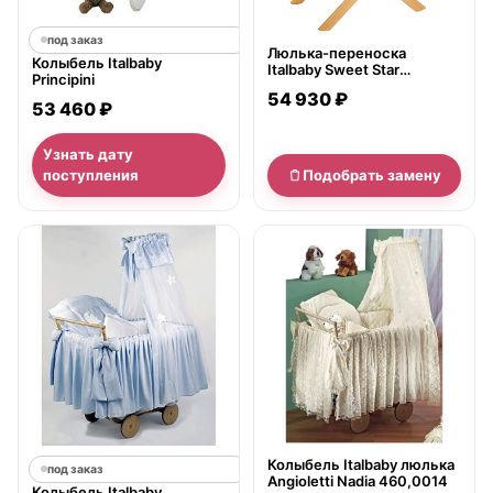
под заказ
Люлька-переноска
Колыбель Italbaby
Italbaby Sweet Star
Principini
240.0037-6
54 930 ₽
53 460 ₽
Узнать дату
поступления
Подобрать замену
нет в продаже
Колыбель Italbaby люлька
под заказ
Angioletti Nadia 460,0014
Колыбель Italbaby