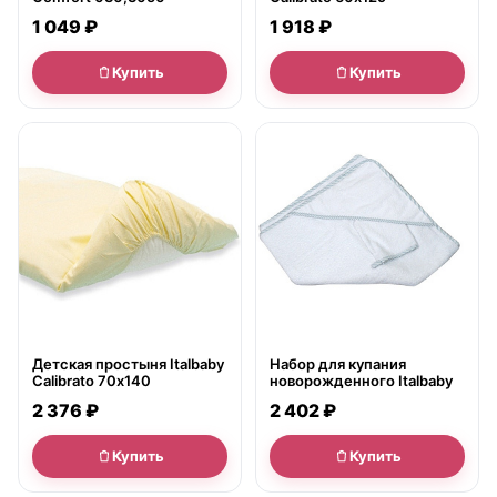
1 049 ₽
1 918 ₽
Купить
Купить
● в наличии
● в наличии
Детская простыня Italbaby
Набор для купания
Calibrato 70х140
новорожденного Italbaby
2 376 ₽
2 402 ₽
Купить
Купить