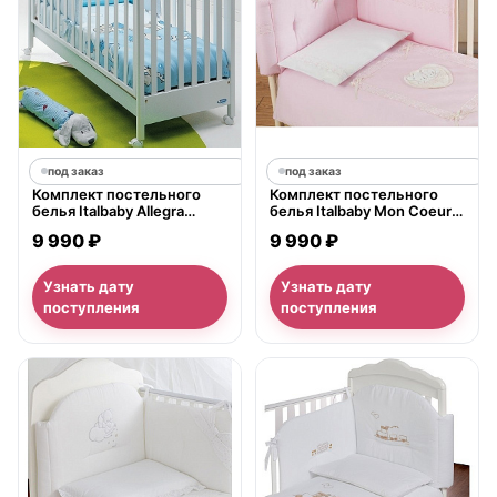
под заказ
под заказ
Комплект постельного
Комплект постельного
белья Italbaby Allegra
белья Italbaby Mon Coeur в
Fattoria в кроватку, 5
кроватку, 5 предметов
9 990 ₽
9 990 ₽
предметов
Узнать дату
Узнать дату
поступления
поступления