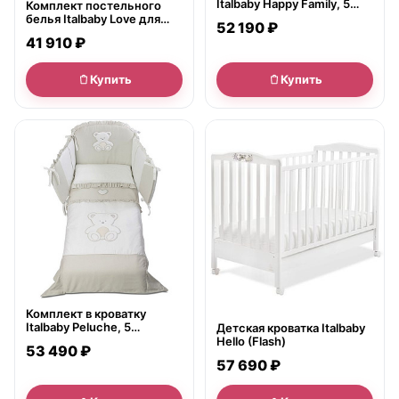
Italbaby Happy Family, 5
Комплект постельного
предметов
белья Italbaby Love для
52 190 ₽
кроватки, 5 предметов
41 910 ₽
Купить
Купить
● в наличии
● в наличии
Комплект в кроватку
Italbaby Peluche, 5
Детская кроватка Italbaby
предметов
Hello (Flash)
53 490 ₽
57 690 ₽