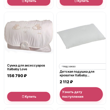
Купить
Купить
● в наличии
Сумка для аксессуаров
под заказ
Italbaby Love
Детская подушка для
156 790 ₽
кроватки Italbaby
Physioform
2 112 ₽
Узнать дату
Купить
поступления