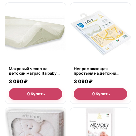
● в наличии
● в наличии
Махровый чехол на
Непромокающая
детский матрас Italbaby
простыня на детский
Pipi-No, 2 размера
матрас Italbaby Biflan
3 090 ₽
3 090 ₽
Купить
Купить
● в наличии
● в наличии