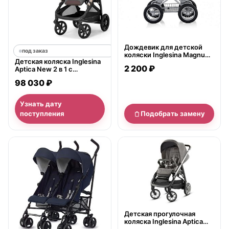
Дождевик для детской
под заказ
коляски Inglesina Magnum/
Детская коляска Inglesina
прогулочного блока Extra
2 200 ₽
Aptica New 2 в 1 с
Combi
подставкой под люльку
98 030 ₽
Stand Up
Узнать дату
поступления
Подобрать замену
нет в продаже
Детская прогулочная
коляска Inglesina Aptica