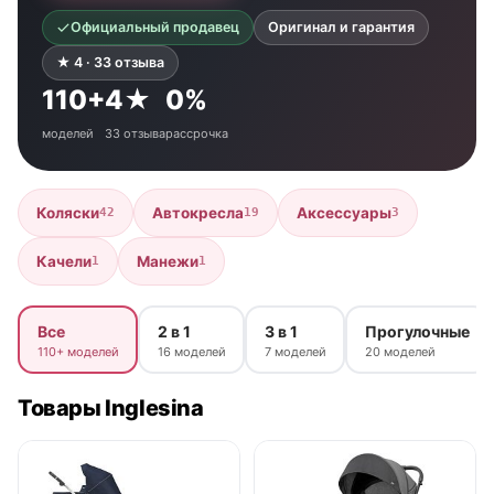
Официальный продавец
Оригинал и гарантия
★ 4 · 33 отзыва
110+
4★
0%
моделей
33 отзыва
рассрочка
Коляски
Автокресла
Аксессуары
42
19
3
Качели
Манежи
1
1
Все
2 в 1
3 в 1
Прогулочные
110+ моделей
16 моделей
7 моделей
20 моделей
Товары Inglesina
● в наличии
● в наличии