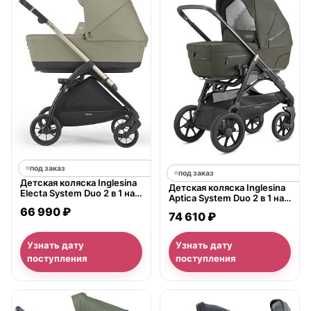
под заказ
под заказ
Детская коляска Inglesina
Детская коляска Inglesina
Electa System Duo 2 в 1 на
Aptica System Duo 2 в 1 на
шасси Electa Iridium Black
шасси Aptica XT
66 990 ₽
74 610 ₽
Узнать дату
Узнать дату
поступления
поступления
нет в продаже