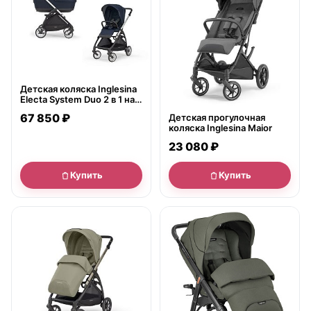
Детская коляска Inglesina
Electa System Duo 2 в 1 на
шасси Electa Silver Black
67 850 ₽
Детская прогулочная
коляска Inglesina Maior
23 080 ₽
Купить
Купить
● в наличии
● в наличии