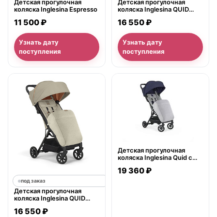
Детская прогулочная
Детская прогулочная
коляска Inglesina Espresso
коляска Inglesina QUID
2022 с накидкой для ног
11 500 ₽
16 550 ₽
на серебряной раме
Узнать дату
Узнать дату
поступления
поступления
нет в продаже
Детская прогулочная
коляска Inglesina Quid с
накидкой для ног
19 360 ₽
под заказ
Детская прогулочная
коляска Inglesina QUID
2022 с накидкой для ног
16 550 ₽
на черной раме