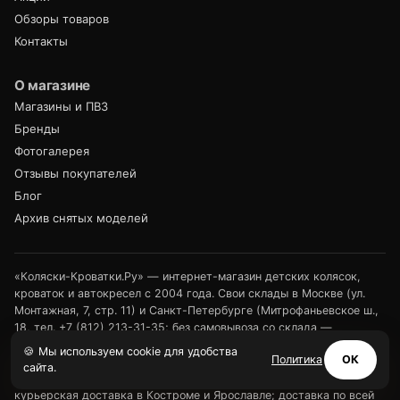
Обзоры товаров
Контакты
О магазине
Магазины и ПВЗ
Бренды
Фотогалерея
Отзывы покупателей
Блог
Архив снятых моделей
«Коляски-Кроватки.Ру» — интернет-магазин детских колясок,
кроваток и автокресел с 2004 года. Свои склады в Москве (ул.
Монтажная, 7, стр. 11) и Санкт-Петербурге (Митрофаньевское ш.,
18, тел.
+7 (812) 213-31-35
; без самовывоза со склада —
доставка нашим транспортом по СПб и Ленинградской области
🍪 Мы используем cookie для удобства
Политика
ОК
или выдача в ПВЗ). Розничные магазины — в Туле (ул.
сайта.
Арсенальная, 2а) и Калуге (ул. Дзержинского, 35); своя
курьерская доставка в Костроме и Ярославле; доставка по всей