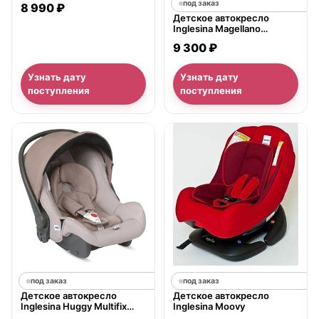
под заказ
8 990 ₽
Детское автокресло
Inglesina Magellano
Инглезина Магеллано
9 300 ₽
Узнать дату
Узнать дату
поступления
поступления
под заказ
под заказ
Детское автокресло
Детское автокресло
Inglesina Huggy Multifix
Inglesina Moovy
Инглезина Хагги