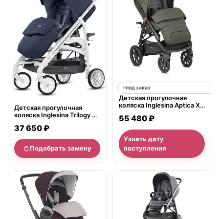
под заказ
Детская прогулочная
коляска Inglesina Aptica XT
Детская прогулочная
2022
коляска Inglesina Trilogy на
55 480 ₽
белом шасси
37 650 ₽
Узнать дату
Подобрать замену
поступления