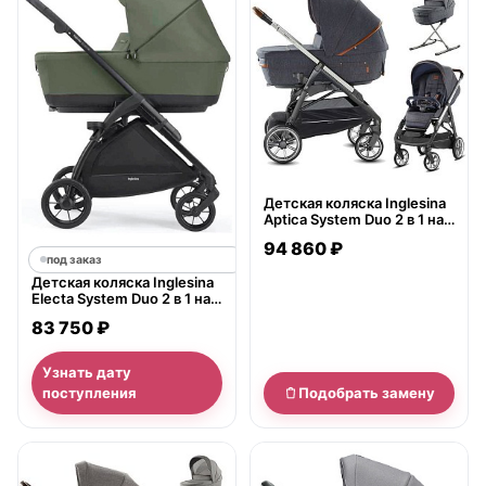
Детская коляска Inglesina
Aptica System Duo 2 в 1 на
шасси Aptica Graphite
94 860 ₽
Cuoio
под заказ
Детская коляска Inglesina
Electa System Duo 2 в 1 на
шасси Electa Black
83 750 ₽
Узнать дату
поступления
Подобрать замену
нет в продаже