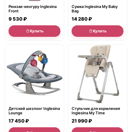
Рюкзак-кенгуру Inglesina
Сумка Inglesina My Baby
Front
Bag
9 530 ₽
14 280 ₽
Купить
Купить
● в наличии
● в наличии
Детский шезлонг Inglesina
Стульчик для кормления
Lounge
Inglesina My Time
17 450 ₽
21 990 ₽