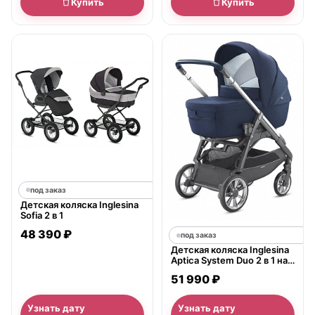
Купить
Купить
под заказ
Детская коляска Inglesina
Sofia 2 в 1
48 390 ₽
под заказ
Детская коляска Inglesina
Aptica System Duo 2 в 1 на
шасси Aptica Graphite Blue
51 990 ₽
Navy
Узнать дату
Узнать дату