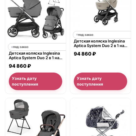
под заказ
Детская коляска Inglesina
Aptica System Duo 2 в 1 на
под заказ
шасси Aptica Black Coffee
94 860 ₽
Детская коляска Inglesina
Aptica System Duo 2 в 1 на
шасси Aptica Graphite
94 860 ₽
Узнать дату
Узнать дату
поступления
поступления
нет в продаже