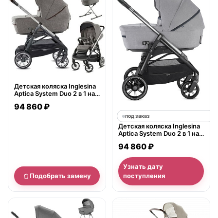
Детская коляска Inglesina
Aptica System Duo 2 в 1 на
шасси Aptica Graphite
94 860 ₽
Coffee
под заказ
Детская коляска Inglesina
Aptica System Duo 2 в 1 на
шасси Aptica Black
94 860 ₽
Узнать дату
Подобрать замену
поступления