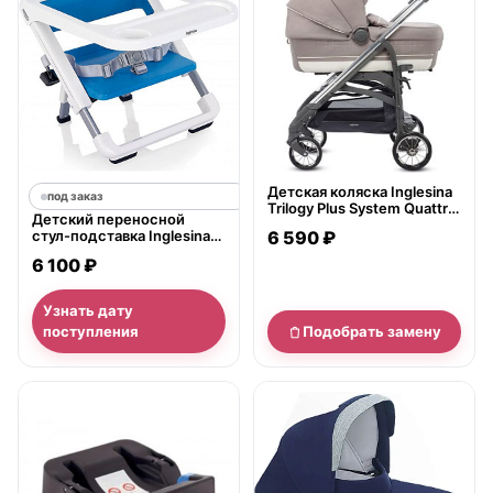
Детская коляска Inglesina
под заказ
Trilogy Plus System Quattro
Детский переносной
4 в 1 на шасси Trilogy Plus
стул-подставка Inglesina
6 590 ₽
Chrome Slate
Brunch
6 100 ₽
Узнать дату
поступления
Подобрать замену