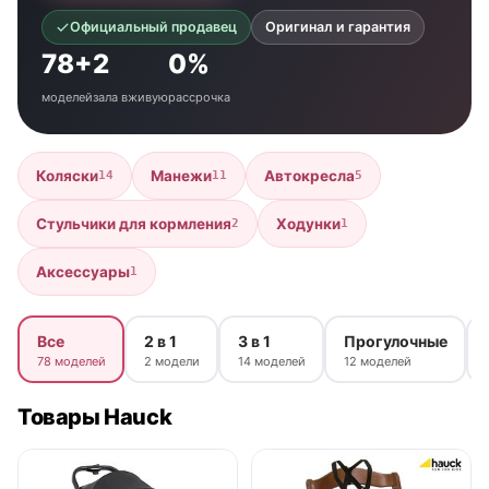
Официальный продавец
Оригинал и гарантия
78+
2
0%
моделей
зала вживую
рассрочка
Коляски
Манежи
Автокресла
14
11
5
Стульчики для кормления
Ходунки
2
1
Аксессуары
1
Все
2 в 1
3 в 1
Прогулочные
78 моделей
2 модели
14 моделей
12 моделей
Товары Hauck
● в наличии
● в наличии