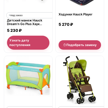
Ходунки Hauck Player
под заказ
Детский манеж Hauck
5 270 ₽
Dream'n Go Plus Хаук
Дримн Плей Гоу Плюс
5 230 ₽
Узнать дату
поступления
Подобрать замену