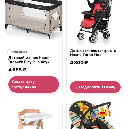
Детская коляска-трость
под заказ
Hauck Turbo Plus
Детский манеж Hauck
Dream'n Play Plus Хаук
4 800 ₽
Дримн Плей Плюс
4 685 ₽
Узнать дату
поступления
Подобрать замену
нет в продаже