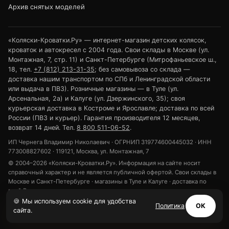
Архив снятых моделей
«Коляски-Кроватки.Ру» — интернет-магазин детских колясок,
кроваток и автокресел с 2004 года. Свои склады в Москве (ул.
Монтажная, 7, стр. 11) и Санкт-Петербурге (Митрофаньевское ш.,
18, тел.
+7 (812) 213-31-35
; без самовывоза со склада —
доставка нашим транспортом по СПб и Ленинградской области
или выдача в ПВЗ). Розничные магазины — в Туле (ул.
Арсенальная, 2а) и Калуге (ул. Дзержинского, 35); своя
курьерская доставка в Костроме и Ярославле; доставка по всей
России (ПВЗ и курьер). Гарантия производителя 12 месяцев,
возврат 14 дней. Тел.
8 800 511-06-52
.
ИП Чернега Владимир Николаевич · ОГРНИП 319774600445032 · ИНН
773008827602 · 119121, Москва, ул. Монтажная, 7
© 2004–2026 «Коляски-Кроватки.Ру». Информация на сайте носит
справочный характер и не является публичной офертой. Свои склады в
Москве и Санкт-Петербурге · магазины в Туле и Калуге · доставка по
всей России.
🍪 Мы используем cookie для удобства
Политика конфиденциальности
Обработка персональных данных
Политика
ОК
сайта.
Использование cookie