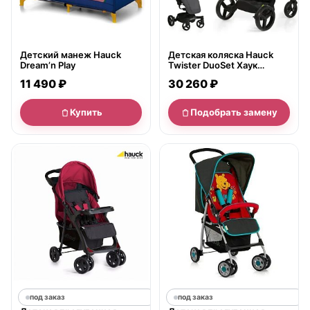
Детский манеж Hauck
Детская коляска Hauck
Dream’n Play
Twister DuoSet Хаук
Твистер ДуоСет 2 в 1
11 490 ₽
30 260 ₽
Купить
Подобрать замену
под заказ
под заказ