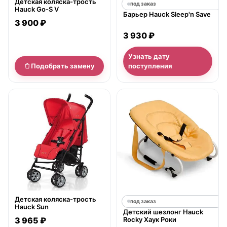
Детская коляска-трость
под заказ
Hauck Go-S V
Барьер Hauck Sleep'n Save
3 900 ₽
3 930 ₽
Узнать дату
Подобрать замену
поступления
нет в продаже
Детская коляска-трость
под заказ
Hauck Sun
Детский шезлонг Hauck
3 965 ₽
Rocky Хаук Роки