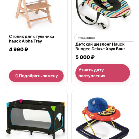
Столик для стульчика
под заказ
hauck Alpha Tray
Детский шезлонг Hauck
4 990 ₽
Bungee Deluxe Хаук Банги
Делюкс
5 000 ₽
Узнать дату
Подобрать замену
поступления
нет в продаже