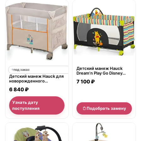
нет в продаже
Детский манеж Hauck
под заказ
Dream'n Play Go Disney
Детский манеж Hauck для
Хаук Дримн Плей Гоу
новорожденного
7 100 ₽
Дисней
Dream`n`Care
6 840 ₽
Узнать дату
поступления
Подобрать замену