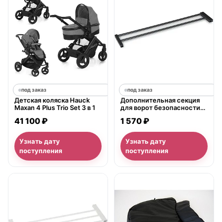
под заказ
под заказ
Детская коляска Hauck
Дополнительная секция
Maxan 4 Plus Trio Set 3 в 1
для ворот безопасности
Hauck Safegate 7 см и 14
41 100 ₽
1 570 ₽
см
Узнать дату
Узнать дату
поступления
поступления
нет в продаже