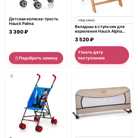
Детская коляска-трость
под заказ
Hauck Palma
Вкладыш в стульчик для
3 390 ₽
кормления Hauck Alpha
Хаук Альфа
3 520 ₽
Узнать дату
Подобрать замену
поступления
нет в продаже