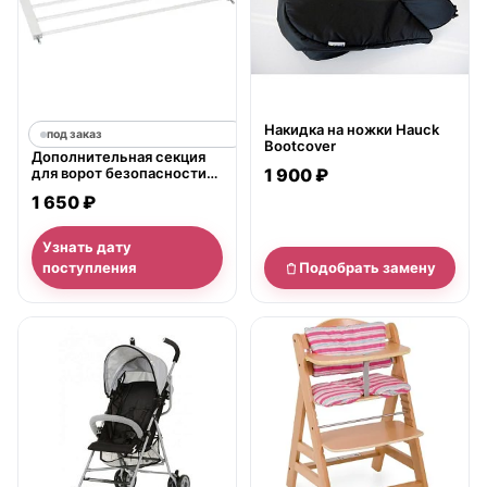
Накидка на ножки Hauck
под заказ
Bootcover
Дополнительная секция
для ворот безопасности
1 900 ₽
Hauck Open`n`Stop 21 см и
1 650 ₽
9 см
Узнать дату
поступления
Подобрать замену
нет в продаже