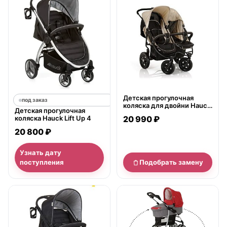
Детская прогулочная
под заказ
коляска для двойни Hauck
Детская прогулочная
Group Roadster Duo SL
коляска Hauck Lift Up 4
20 990 ₽
20 800 ₽
Узнать дату
поступления
Подобрать замену
нет в продаже