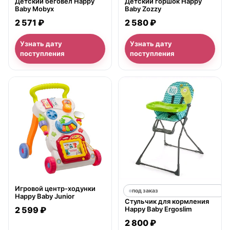
Детский горшок Happy
Детский беговел Happy
Baby Zozzy
Baby Mobyx
2 580 ₽
2 571 ₽
Узнать дату
Узнать дату
поступления
поступления
нет в продаже
Игровой центр-ходунки
под заказ
Happy Baby Junior
Стульчик для кормления
2 599 ₽
Happy Baby Ergoslim
2 800 ₽