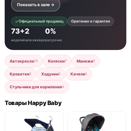
Показать в зале →
Официальный продавец
Оригинал и гарантия
73+
2
0%
моделей
зала вживую
рассрочка
Автокресла
Коляски
Манежи
15
7
3
Кроватки
Ходунки
Качели
2
2
1
Стульчики для кормления
1
Товары Happy Baby
нет в продаже