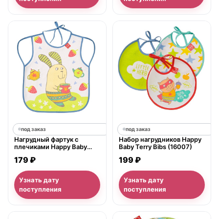
под заказ
под заказ
Нагрудный фартук с
Набор нагрудников Happy
плечиками Happy Baby
Baby Terry Bibs (16007)
Baby bib with hangers
179 ₽
199 ₽
(16011)
Узнать дату
Узнать дату
поступления
поступления