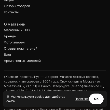
Обзоры товаров
Контакты
О магазине
Магазины и ПВЗ
Бренды
Фотогалерея
Отзывы покупателей
Блог
Архив снятых моделей
«Коляски-Кроватки.Ру» — интернет-магазин детских колясок,
кроваток и автокресел с 2004 года. Свои склады в Москве (ул.
Монтажная, 7, стр. 11) и Санкт-Петербурге (Митрофаньевское ш.,
18, тел.
+7 (812) 213-31-35
; без самовывоза со склада —
доставка нашим транспортом по СПб и Ленинградской области
🍪 Мы используем cookie для удобства
Политика
ОК
или выдача в ПВЗ). Розничные магазины — в Туле (ул.
сайта.
Арсенальная, 2а) и Калуге (ул. Дзержинского, 35); своя
курьерская доставка в Костроме и Ярославле; доставка по всей