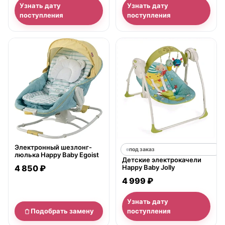
Узнать дату
Узнать дату
поступления
поступления
нет в продаже
Электронный шезлонг-
под заказ
люлька Happy Baby Egoist
Детские электрокачели
4 850 ₽
Happy Baby Jolly
4 999 ₽
Узнать дату
Подобрать замену
поступления