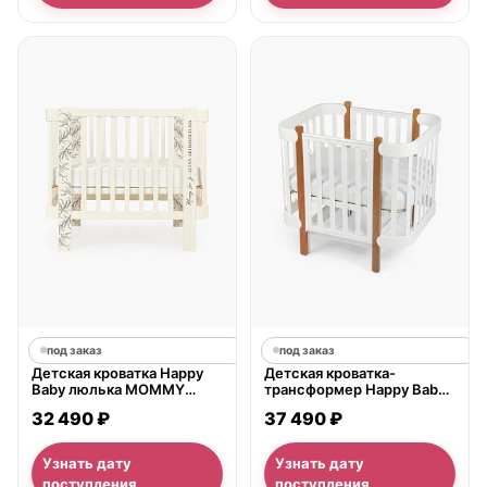
под заказ
под заказ
Детская кроватка Happy
Детская кроватка-
Baby люлька MOMMY
трансформер Happy Baby
LOVE by Akhmadullina,
трансформер MOMMY
32 490 ₽
37 490 ₽
приставная
LUX с 0 до 7 лет,
приставная
Узнать дату
Узнать дату
поступления
поступления