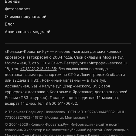
Бренды
Фотогалерея
Отзывы покупателей
Блог
Архив снятых моделей
«Коляски-Кроватки.Ру» — интернет-магазин детских колясок,
кроваток и автокресел с 2004 года. Свои склады в Москве (ул.
Монтажная, 7, стр. 11) и Санкт-Петербурге (Митрофаньевское ш.,
18, тел.
+7 (812) 213-31-35
; без самовывоза со склада —
доставка нашим транспортом по СПб и Ленинградской области
или выдача в ПВЗ). Розничные магазины — в Туле (ул.
Арсенальная, 2а) и Калуге (ул. Дзержинского, 35); своя
курьерская доставка в Костроме и Ярославле; доставка по всей
России (ПВЗ и курьер). Гарантия производителя 12 месяцев,
возврат 14 дней. Тел.
8 800 511-06-52
.
ИП Чернега Владимир Николаевич · ОГРНИП 319774600445032 · ИНН
773008827602 · 119121, Москва, ул. Монтажная, 7
© 2004–2026 «Коляски-Кроватки.Ру». Информация на сайте носит
справочный характер и не является публичной офертой. Свои склады в
Москве и Санкт-Петербурге · магазины в Туле и Калуге · доставка по