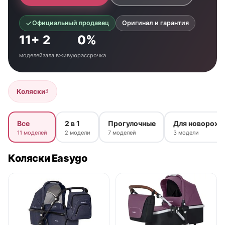
Официальный продавец
Оригинал и гарантия
11+
2
0%
моделей
зала вживую
рассрочка
Коляски
3
Все
2 в 1
Прогулочные
Для новорожд
11 моделей
2 модели
7 моделей
3 модели
Коляски Easygo