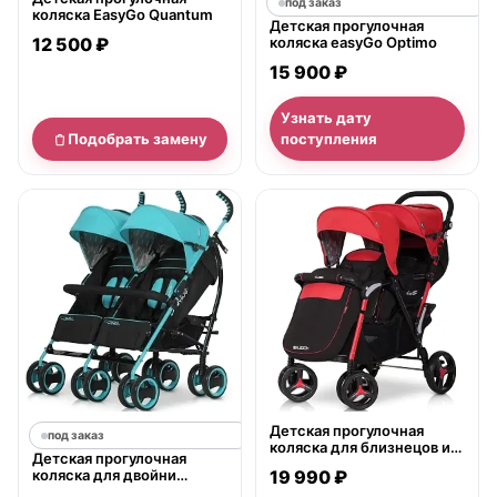
под заказ
коляска EasyGo Quantum
Детская прогулочная
12 500 ₽
коляска easyGo Optimo
15 900 ₽
Узнать дату
Подобрать замену
поступления
нет в продаже
Детская прогулочная
под заказ
коляска для близнецов и
Детская прогулочная
погодок easyGo Fusion
коляска для двойни
19 990 ₽
Duo
EasyGo Duo Comfort