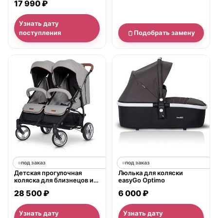
17 990 ₽
Узнать дату
поступления
Подобрать замену
под заказ
под заказ
Детская прогулочная
Люлька для коляски
коляска для близнецов и
easyGo Optimo
погодок EasyGo Domino
28 500 ₽
6 000 ₽
Узнать дату
Узнать дату