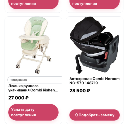
поступления
поступления
нет в продаже
Автокресло Combi Neroom
под заказ
NC-570 148719
Люлька ручного
укачивания Combi Rishena
28 500 ₽
EG CE
27 000 ₽
Узнать дату
поступления
Подобрать замену