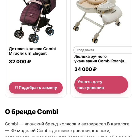
Детская коляска Combi
под заказ
MiracleTurn Elegant
Люлька ручного
32 000 ₽
укачивания Combi Roanju
LY
34 000 ₽
Узнать дату
Подобрать замену
поступления
О бренде Combi
Combi — японский бренд колясок и автокресел.В каталоге
— 39 моделей Combi: детские кроватки, коляски,