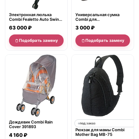
Электронная люлька
Универсальная сумка
Combi Fealetto Auto Swing
Combi для
LX/CN
транспортировки и
63 000 ₽
3 000 ₽
хранения детской коляски
Подобрать замену
Подобрать замену
нет в продаже
Дождевик Combi Rain
под заказ
Cover 391893
Рюкзак для мамы Combi
4 160 ₽
Mother Bag MB-75