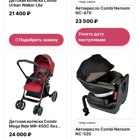
Детская коляска Combi
под заказ
Urban Walker Lite
Автокресло Combi Neroom
21 400 ₽
NC-470
23 500 ₽
Узнать дату
Подобрать замену
поступления
нет в продаже
Детская коляска Combi
под заказ
Mega Ride MR-450C без
Автокресло Combi Neroom
муфты
24 000 ₽
NC-520