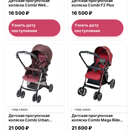
Детская прогулочная
Детская прогулочная
коляска Combi Well
коляска Combi F2 Plus
Comfort, с рождения
16 500 ₽
16 500 ₽
Узнать дату
Узнать дату
поступления
поступления
под заказ
под заказ
Детская прогулочная
Детская прогулочная
коляска Combi Urban
коляска Combi Mega Ride
Walker Classic Deluxe, с
MR-450C, с рождения
21 000 ₽
21 600 ₽
рождения