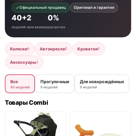
Официальный продавец
Оригинал и гарантия
40+
2
0%
моделей
зала вживую
рассрочка
Коляски
Автокресла
Кроватки
9
8
5
Аксессуары
1
Все
Прогулочные
Для новорождённых
40 моделей
9 моделей
9 моделей
Товары Combi
● в наличии
● в наличии