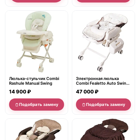
нет в продаже
нет в продаже
Люлька-стульчик Combi
Электронная люлька
Rashule Manual Swing
Combi Fealetto Auto Swing
220V (NEW 2017)
14 900 ₽
47 000 ₽
Подобрать замену
Подобрать замену
нет в продаже
нет в продаже