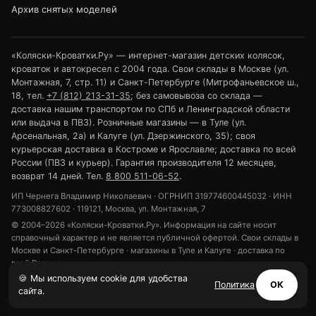
Архив снятых моделей
«Коляски-Кроватки.Ру» — интернет-магазин детских колясок,
кроваток и автокресел с 2004 года. Свои склады в Москве (ул.
Монтажная, 7, стр. 11) и Санкт-Петербурге (Митрофаньевское ш.,
18, тел.
+7 (812) 213-31-35
; без самовывоза со склада —
доставка нашим транспортом по СПб и Ленинградской области
или выдача в ПВЗ). Розничные магазины — в Туле (ул.
Арсенальная, 2а) и Калуге (ул. Дзержинского, 35); своя
курьерская доставка в Костроме и Ярославле; доставка по всей
России (ПВЗ и курьер). Гарантия производителя 12 месяцев,
возврат 14 дней. Тел.
8 800 511-06-52
.
ИП Чернега Владимир Николаевич · ОГРНИП 319774600445032 · ИНН
773008827602 · 119121, Москва, ул. Монтажная, 7
© 2004–2026 «Коляски-Кроватки.Ру». Информация на сайте носит
справочный характер и не является публичной офертой. Свои склады в
Москве и Санкт-Петербурге · магазины в Туле и Калуге · доставка по
всей России.
🍪 Мы используем cookie для удобства
Политика конфиденциальности
Обработка персональных данных
Политика
ОК
сайта.
Использование cookie