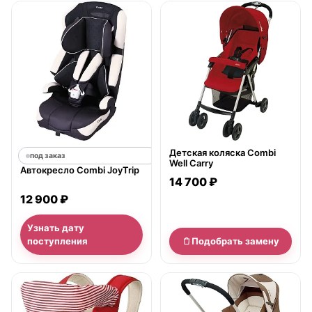
нет в продаже
Детская коляска Combi
под заказ
Well Carry
Автокресло Combi JoyTrip
14 700 ₽
12 900 ₽
Узнать дату
поступления
Подобрать замену
нет в продаже