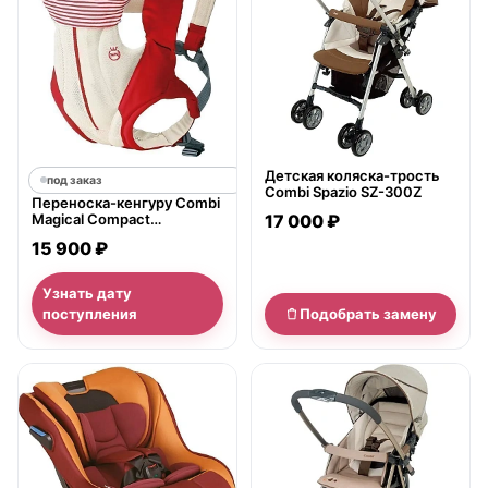
Детская коляска-трость
под заказ
Combi Spazio SZ-300Z
Переноска-кенгуру Combi
Magical Compact
17 000 ₽
Premiumbreezing
15 900 ₽
Узнать дату
поступления
Подобрать замену
нет в продаже
нет в продаже