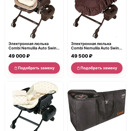
Электронная люлька
Электронная люлька
Combi Nemulila Auto Swing
Combi Nemulila Auto Swing
без одеяла 144803
с одеялом 144797
49 000 ₽
49 500 ₽
Подобрать замену
Подобрать замену
нет в продаже
нет в продаже