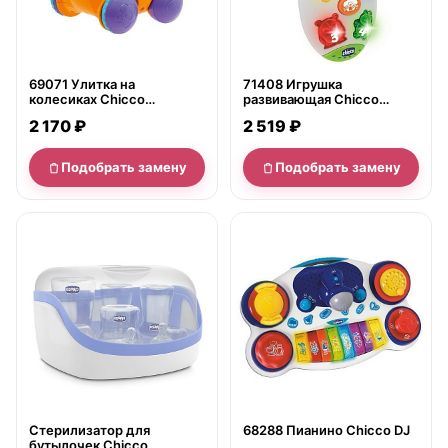
69071 Улитка на
71408 Игрушка
колесиках Chicco
развивающая Chicco
&amp;quot;Вперед
Говорящий телефон
2 170 ₽
2 519 ₽
ребята&amp;quot;
Подобрать замену
Подобрать замену
нет в продаже
нет в продаже
Стерилизатор для
68288 Пианино Chicco DJ
бутылочек Chicco