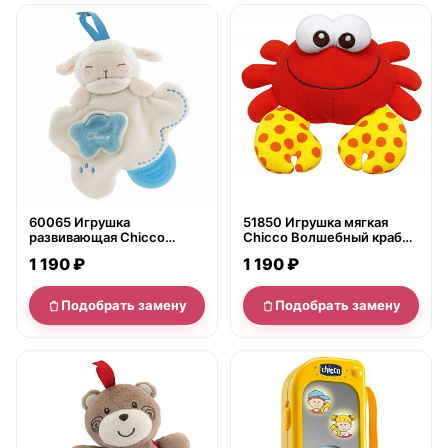
нет в продаже
нет в продаже
60065 Игрушка
51850 Игрушка мягкая
развивающая Chicco
Chicco Волшебный краб
Овечка &amp;quot;Sweet
для ванной
1 190 ₽
1 190 ₽
Love Lаmb&amp;quot;
Подобрать замену
Подобрать замену
нет в продаже
нет в продаже