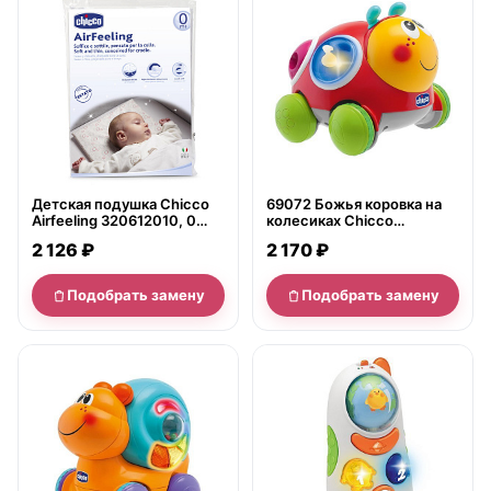
Детская подушка Chicco
69072 Божья коровка на
Airfeeling 320612010, 0
колесиках Chicco
мес.+
&amp;quot;Вперед
2 126 ₽
2 170 ₽
ребята&amp;quot;
Подобрать замену
Подобрать замену
нет в продаже
нет в продаже