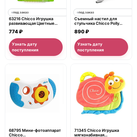
под заказ
под заказ
63216 Chicco Игрушка
Съемный настил для
развивающая Цветные
стульчика Chicco Polly
ключи
Magic
774 ₽
890 ₽
Узнать дату
Узнать дату
поступления
поступления
нет в продаже
нет в продаже
68795 Мини-фотоаппарат
71345 Chicco Игрушка
Chicco
мягконабивная