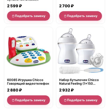
320513066 для СВЧ-
2 700 ₽
2 599 ₽
печей без наполнения
Подобрать замену
Подобрать замену
нет в продаже
нет в продаже
60085 Игрушка Chicco
Набор бутылочек Chicco
Говорящий видеотелефон
Natural Feeling (1x150
мл,1x250 мл, пустышка,
2 880 ₽
2 932 ₽
ёршик) арт. 310206013
Подобрать замену
Подобрать замену