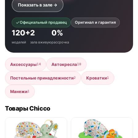
Показать в зале →
Официальный продавец
Оригинал и гарантия
120+
2
0%
моделей
зала вживую
рассрочка
Аксессуары
Автокресла
14
10
Постельные принадлежности
Кроватки
2
1
Манежи
1
Товары Chicco
● в наличии
● в наличии