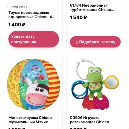
61784 Инерционная
под заказ
турбо-машина Chicco
Трусы послеродовые
Tropheo
одноразовые Chicco, 4
1 540 ₽
штуки)
1 400 ₽
Узнать дату
поступления
Подобрать замену
нет в продаже
нет в продаже
Мягкая игрушка Chicco
00906 Игрушка
Музыкальный Мячик
развивающая Chicco
&amp;quot;Лягушонок