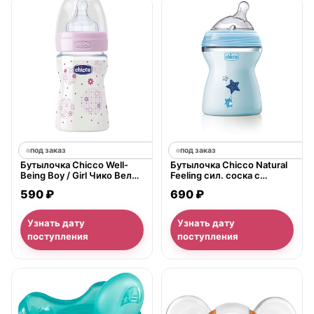
под заказ
под заказ
Бутылочка Chicco Well-
Бутылочка Chicco Natural
Being Boy / Girl Чико Велл-
Feeling сил. соска с
Биинг Бой / Герл 150 мл, 0
наклоном, средний поток,
590 ₽
690 ₽
мес.+, сил. соска, РР
PP, 2+, 250 мл
Узнать дату
Узнать дату
поступления
поступления