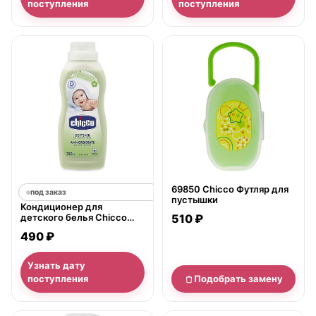
поступления
поступления
нет в продаже
69850 Chicco Футляр для
под заказ
пустышки
Кондиционер для
детского белья Chicco
510 ₽
750 мл
490 ₽
Узнать дату
поступления
Подобрать замену