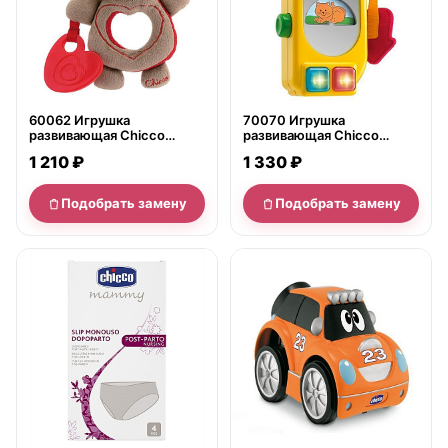
60062 Игрушка
70070 Игрушка
развивающая Chicco
развивающая Chicco
Медвежонок
Видеотелефон Звони и
1 210 ₽
1 330 ₽
&amp;quot;Sweet Love
узнавай
Teddy&amp;quot;
Подобрать замену
Подобрать замену
нет в продаже