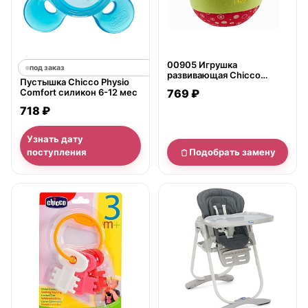
00905 Игрушка
под заказ
развивающая Chicco
Пустышка Chicco Physio
&amp;quot;Мячик мягкий
Comfort силикон 6-12 мес
769 ₽
музыкальный&amp;quot;
718 ₽
Узнать дату
поступления
Подобрать замену