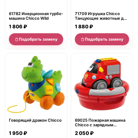
61782 Инерционная турбо-
71709 Игрушка Chicco
машина Chicco Wild
Танцующие животные для
коляски
1 806 ₽
1 880 ₽
Подобрать замену
Подобрать замену
нет в продаже
нет в продаже
Говорящий дракон Chicco
69025 Пожарная машина
Chicco с зарядным
устройством и р/у
1 950 ₽
2 050 ₽