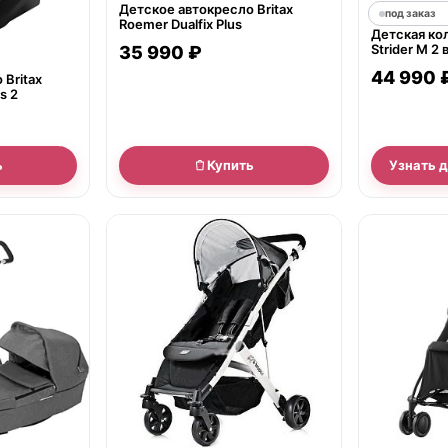
Детское автокресло Britax
под заказ
Roemer Dualfix Plus
Детская кол
Strider M 2 в
35 990 ₽
44 990 
 Britax
s 2
ь
Купить
Узнать 
нет в продаже
нет в продаж