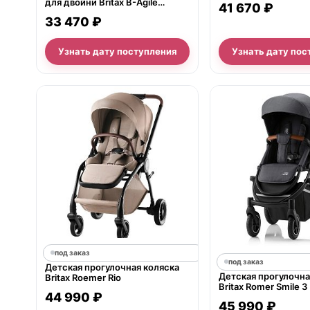
для двойни Britax B-Agile
41 670 ₽
Double
33 470 ₽
Узнать дату поступления
Узнать дату пос
под заказ
под заказ
Детская прогулочная коляска
Детская прогулочна
Britax Roemer Rio
Britax Romer Smile 3
44 990 ₽
45 990 ₽