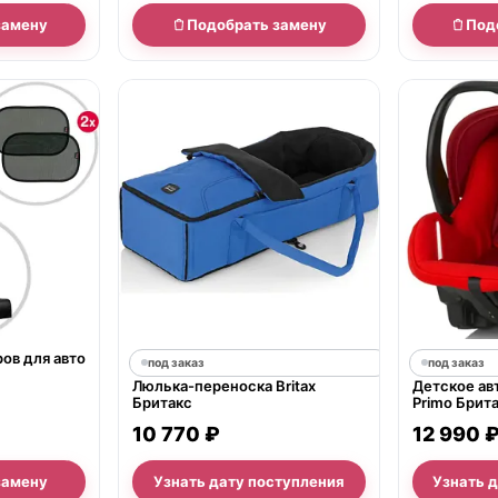
замену
Подобрать замену
Под
ов для авто
под заказ
под заказ
Люлька-переноска Britax
Детское авт
Бритакс
Primo Брит
10 770 ₽
12 990 
замену
Узнать дату поступления
Узнать 