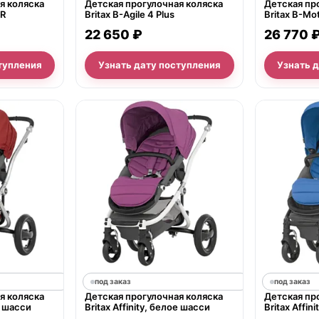
я коляска
Детская прогулочная коляска
Детская пр
 R
Britax B-Agile 4 Plus
Britax B-Mot
22 650 ₽
26 770 
тупления
Узнать дату поступления
Узнать 
под заказ
под заказ
я коляска
Детская прогулочная коляска
Детская пр
ое шасси
Britax Affinity, белое шасси
Britax Affin