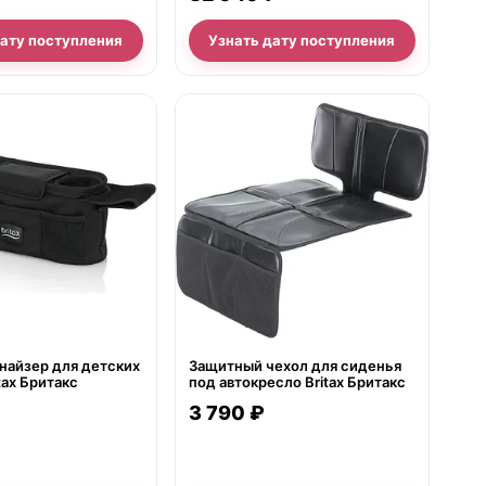
дату поступления
Узнать дату поступления
е
нет в продаже
найзер для детских
Защитный чехол для сиденья
tax Бритакс
под автокресло Britax Бритакс
3 790 ₽