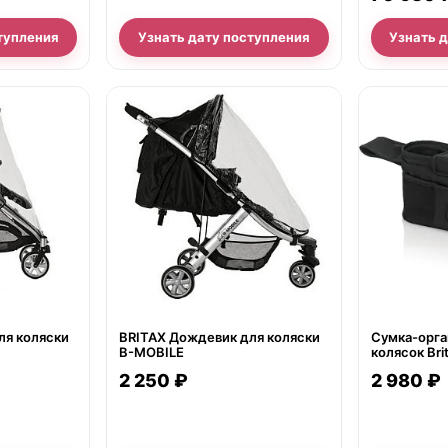
тупления
Узнать дату поступления
Узнать 
нет в продаже
нет в продаж
ля коляски
BRITAX Дождевик для коляски
Сумка-орга
B-MOBILE
колясок Bri
2 250 ₽
2 980 ₽