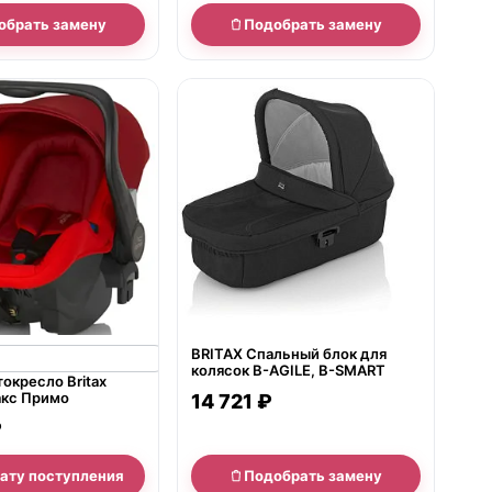
обрать замену
Подобрать замену
нет в продаже
BRITAX Спальный блок для
колясок B-AGILE, B-SMART
окресло Britax
акс Примо
14 721 ₽
₽
дату поступления
Подобрать замену