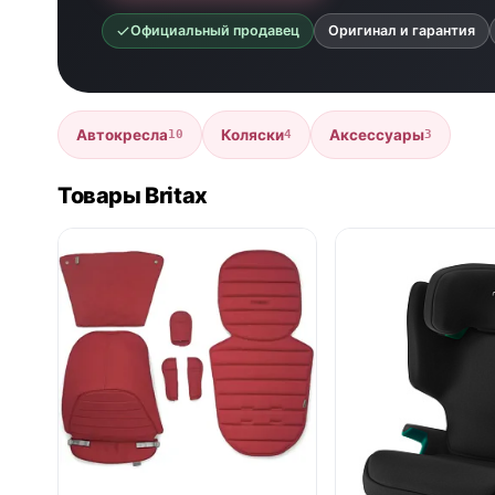
Официальный продавец
Оригинал и гарантия
Автокресла
Коляски
Аксессуары
10
4
3
Товары Britax
● в наличии
● в наличии