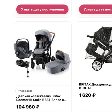
Узнать дату поступления
Узнать дату пос
нет в продаже
BRITAX Дождевик д
B-DUAL
под заказ
1 620 ₽
Детская коляска Plus Britax
Roemer III Smile BS3 i-Sense с
базой Flex Base i-Sense 3 в 1
104 980 ₽