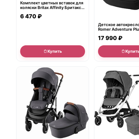
Комплект цветных вставок для
коляски Britax Affinity Бритакс
Аффинити
6 470 ₽
Детское автокресло
Romer Adventure Plu
17 990 ₽
Купить
Купит