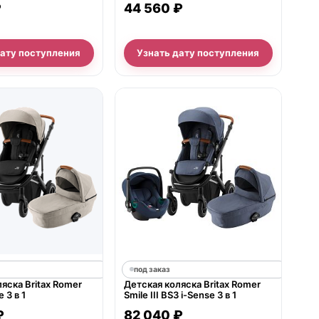
₽
44 560 ₽
дату поступления
Узнать дату поступления
под заказ
яска Britax Romer
Детская коляска Britax Romer
e 3 в 1
Smile III BS3 i-Sense 3 в 1
₽
82 040 ₽