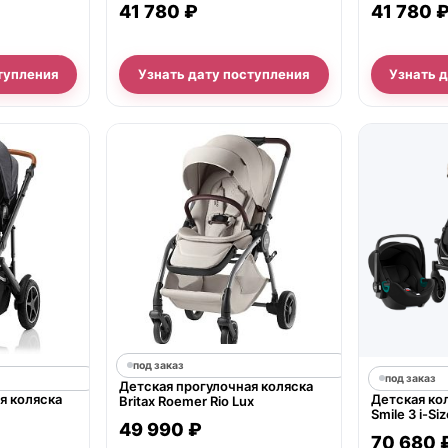
41 780 ₽
41 780 
тупления
Узнать дату поступления
Узнать 
под заказ
под заказ
Детская прогулочная коляска
я коляска
Детская кол
Britax Roemer Rio Lux
Smile 3 i-Siz
49 990 ₽
70 680 