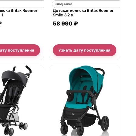
под заказ
яска Britax Roemer
Детская коляска Britax Roemer
 1
Smile 3 2 в 1
₽
58 990 ₽
дату поступления
Узнать дату поступления
е