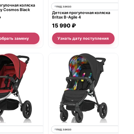
огулочная коляска
под заказ
day Cosmos Black
Детская прогулочная коляска
Britax B-Agile 4
₽
15 990 ₽
обрать замену
Узнать дату поступления
под заказ