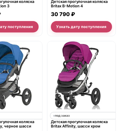
огулочная коляска
Детская прогулочная коляска
ion 3
Britax B-Motion 4
₽
30 790 ₽
дату поступления
Узнать дату поступления
под заказ
огулочная коляска
Детская прогулочная коляска
ity, черное шасси
Britax Affinity, шасси хром