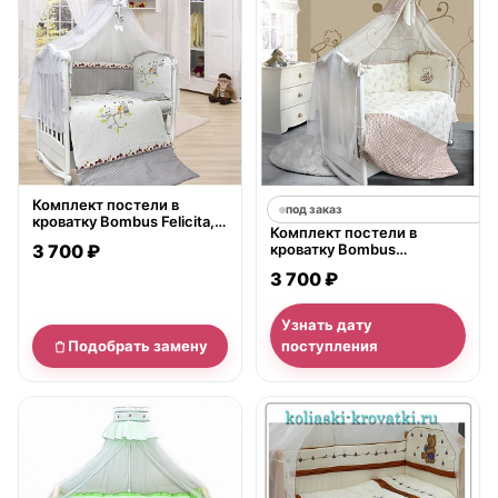
Комплект постели в
под заказ
кроватку Bombus Felicita, 7
Комплект постели в
предметов
3 700 ₽
кроватку Bombus
Очарование, 7 предметов
3 700 ₽
Узнать дату
Подобрать замену
поступления
нет в продаже