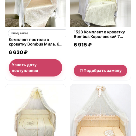
1523 Комплект в кроватку
под заказ
Bombus Королевский 7
Комплект постели в
предметов
кроватку Bombus Мила, 6
6 915 ₽
предметов
6 630 ₽
Узнать дату
поступления
Подобрать замену
нет в продаже