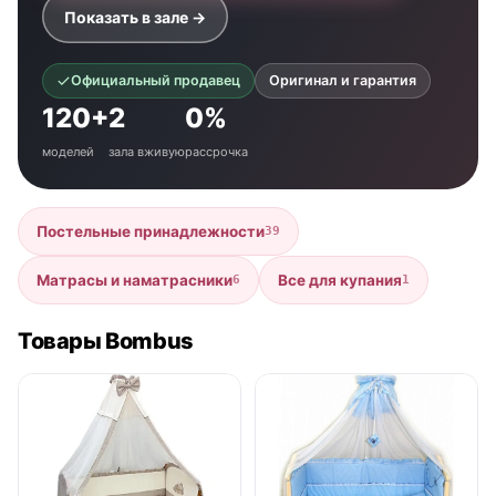
Показать в зале →
Официальный продавец
Оригинал и гарантия
120+
2
0%
моделей
зала вживую
рассрочка
Постельные принадлежности
39
Матрасы и наматрасники
Все для купания
6
1
Товары Bombus
● в наличии
● в наличии