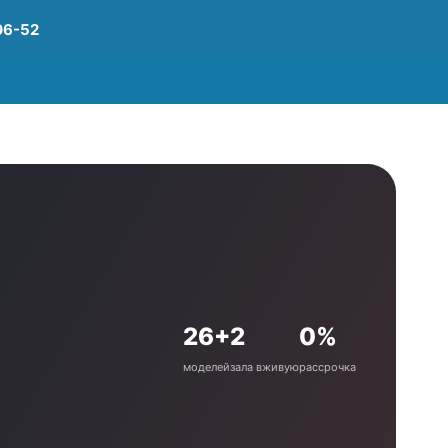
06-52
26+
2
0%
моделей
зала вживую
рассрочка