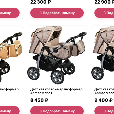
22 300 ₽
22 900 
замену
Подобрать замену
Под
нет в продаже
нет в продаж
рансформер
Детская коляска-трансформер
Детская ко
Anmar Mario I
Anmar Mari
8 450 ₽
9 400 ₽
замену
Подобрать замену
Под