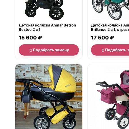
Детская коляска Anmar Betron
Детская коляска An
Bestoo 2 в 1
Brillance 2 в 1, страз
15 600 ₽
17 500 ₽
Подобрать замену
Подобрать 
нет в продаже
нет в продаже