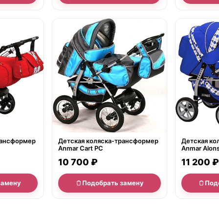
нет в продаже
нет в продаж
рансформер
Детская коляска-трансформер
Детская ко
Anmar Cart PC
Anmar Alon
10 700 ₽
11 200 ₽
замену
Подобрать замену
Под