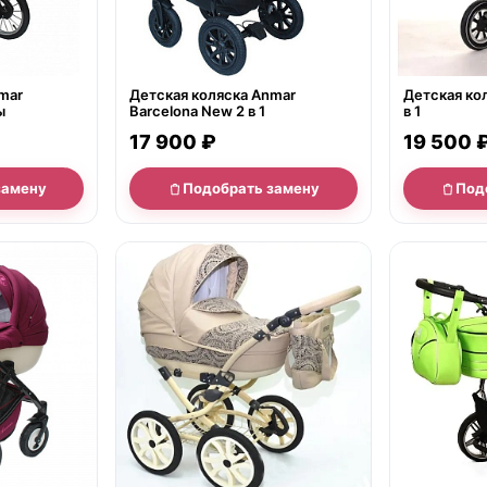
mar
Детская коляска Anmar
Детская кол
ы
Barcelona New 2 в 1
в 1
17 900 ₽
19 500 
замену
Подобрать замену
Под
нет в продаже
нет в продаж