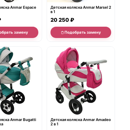
ляска Anmar Espace
Детская коляска Anmar Marsel 2
в 1
₽
20 250 ₽
обрать замену
Подобрать замену
е
нет в продаже
яска Anmar Bugatti
Детская коляска Anmar Amadeo
жа
2 в 1