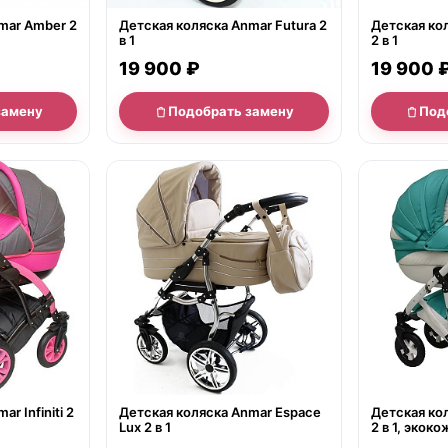
mar Amber 2
Детская коляска Anmar Futura 2
Детская ко
в 1
2 в 1
19 900 ₽
19 900 
замену
Подобрать замену
Под
нет в продаже
нет в продаж
r Infiniti 2
Детская коляска Anmar Espace
Детская кол
Lux 2 в 1
2 в 1, экоко