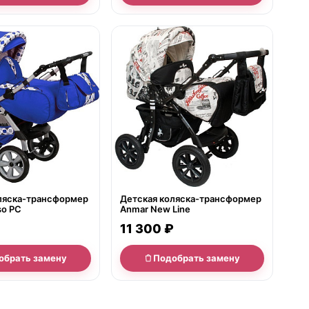
е
нет в продаже
ляска-трансформер
Детская коляска-трансформер
so PC
Anmar New Line
11 300 ₽
обрать замену
Подобрать замену