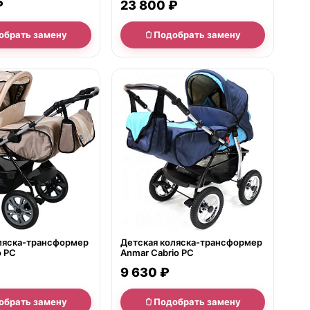
₽
23 800 ₽
обрать замену
Подобрать замену
е
нет в продаже
ляска-трансформер
Детская коляска-трансформер
o PC
Anmar Cabrio PC
9 630 ₽
обрать замену
Подобрать замену