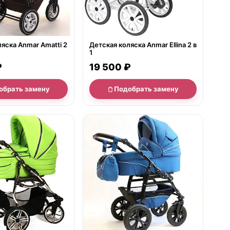
яска Anmar Amatti 2
Детская коляска Anmar Ellina 2 в
1
₽
19 500 ₽
обрать замену
Подобрать замену
е
нет в продаже