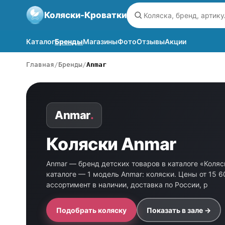
Коляски-Кроватки
Каталог
Бренды
Магазины
Фото
Отзывы
Акции
Главная
Бренды
Anmar
Anmar
.
Коляски Anmar
Anmar — бренд детских товаров в каталоге «Коляс
каталоге — 1 модель Anmar: коляски. Цены от 15 
ассортимент в наличии, доставка по России, р
Подобрать коляску
Показать в зале →