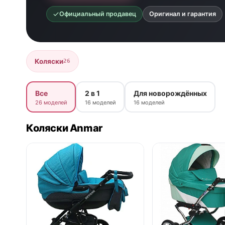
Официальный продавец
Оригинал и гарантия
Коляски
26
Все
2 в 1
Для новорождённых
26 моделей
16 моделей
16 моделей
Коляски Anmar
нет в продаже
нет в продаже