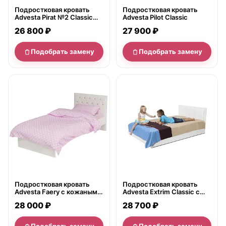
Подростковая кровать
Подростковая кровать
Advesta Pirat №2 Classic
Advesta Pilot Classic
90x160
26 800 ₽
27 900 ₽
Подобрать замену
Подобрать замену
нет в продаже
нет в продаже
Подростковая кровать
Подростковая кровать
Advesta Faery с кожаным
Advesta Extrim Classic с
изголовьем и стразами
подъемным механизмом
28 000 ₽
28 700 ₽
Swarovski