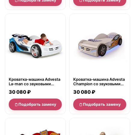
Подобрать замену
Подобрать замену
нет в продаже
нет в продаже
Кроватка-машина Advesta
Кроватка-машина Advesta
La-man со звуковыми
Champion со звуковыми
сигналами и подсветкой
сигналами и подсветкой
30 080 ₽
30 080 ₽
190х90
Подобрать замену
Подобрать замену
нет в продаже
нет в продаже