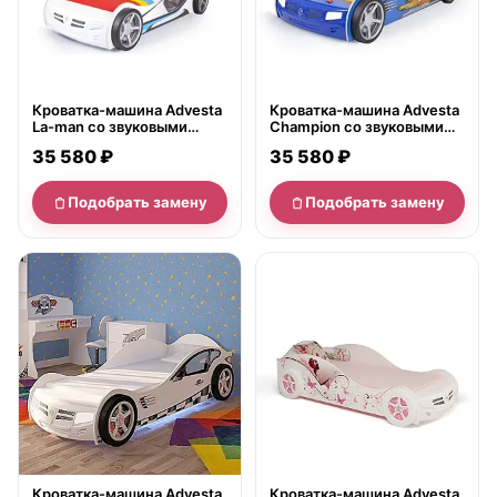
Кроватка-машина Advesta
Кроватка-машина Advesta
La-man со звуковыми
Champion со звуковыми
сигналами и подсветкой с
сигналами и подсветкой с
35 580 ₽
35 580 ₽
подъемным механизмом
подъемным механизмом
190х90
Подобрать замену
Подобрать замену
нет в продаже
нет в продаже
Кроватка-машина Advesta
Кроватка-машина Advesta