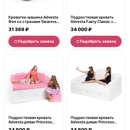
Кроватка-машина Advesta
Подростковая кровать
Фея со стразами Swarovski
Advesta Faery Classic с
с подъемным
подъемным механизмом
31 369 ₽
34 000 ₽
механизмом
Подобрать замену
Подобрать замену
нет в продаже
нет в продаже
Подростковая кровать
Подростковая кровать
Advesta диван Princess
Advesta диван Princess
90х190, ящик
90х160, ящик
34 900 ₽
34 900 ₽