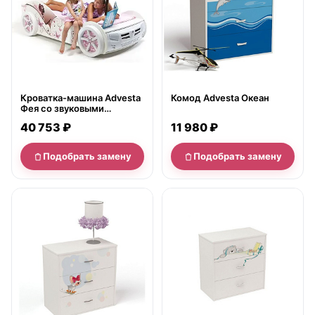
Кроватка-машина Advesta
Комод Advesta Океан
Фея со звуковыми
сигналами подсветкой и
11 980 ₽
40 753 ₽
стразами Swarovski с
подъемным механизмом
Подобрать замену
Подобрать замену
нет в продаже
нет в продаже