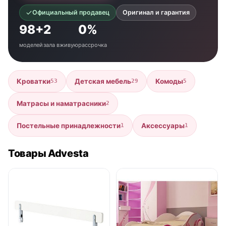
Официальный продавец
Оригинал и гарантия
98+
2
0%
моделей
зала вживую
рассрочка
Кроватки
Детская мебель
Комоды
53
29
5
Матрасы и наматрасники
2
Постельные принадлежности
Аксессуары
1
1
Товары Advesta
нет в продаже
нет в продаже