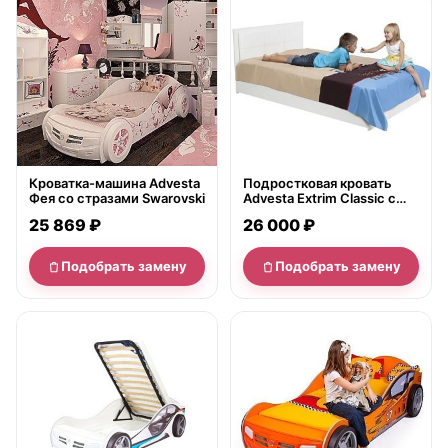
Кроватка-машина Advesta
Подростковая кровать
Фея со стразами Swarovski
Advesta Extrim Classic с
кожаным изголовьем
25 869 ₽
26 000 ₽
Подобрать замену
Подобрать замену
нет в продаже
нет в продаже