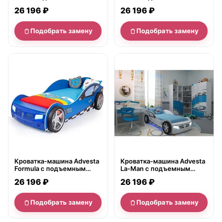
механизмом
механизмом
26 196 ₽
26 196 ₽
Подобрать замену
Подобрать замену
нет в продаже
нет в продаже
Кроватка-машина Advesta
Кроватка-машина Advesta
Formula с подъемным
La-Man с подъемным
механизмом
механизмом 160х90
26 196 ₽
26 196 ₽
Подобрать замену
Подобрать замену