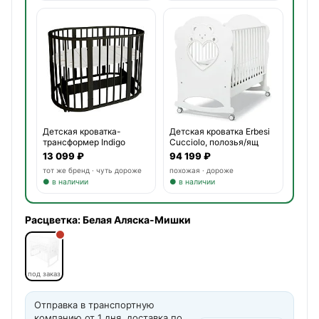
Детская кроватка-
Детская кроватка Erbesi
трансформер Indigo
Cucciolo, полозья/ящ
Simple 7
13 099 ₽
94 199 ₽
тот же бренд · чуть дороже
похожая · дороже
● в наличии
● в наличии
Расцветка:
Белая Аляска-Мишки
под заказ
Отправка в транспортную
компанию от 1 дня, доставка по