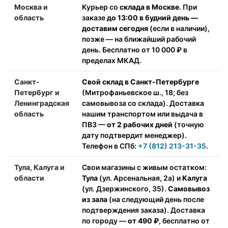
Москва и
Курьер со
склада в Москве
. При
область
заказе
до 13:00 в будний день —
доставим сегодня
(если в наличии),
позже — на ближайший рабочий
день. Бесплатно от 10 000 ₽ в
пределах МКАД.
Санкт-
Свой склад в Санкт-Петербурге
Петербург и
(Митрофаньевское ш., 18; без
Ленинградская
самовывоза со склада). Доставка
область
нашим транспортом или выдача в
ПВЗ —
от 2 рабочих дней
(точную
дату подтвердит менеджер).
Телефон в СПб:
+7 (812) 213-31-35
.
Тула, Калуга и
Свои магазины с живым остатком:
области
Тула
(ул. Арсенальная, 2а) и
Калуга
(ул. Дзержинского, 35).
Самовывоз
из зала
(на следующий день после
подтверждения заказа). Доставка
по городу —
от 490 ₽
, бесплатно от