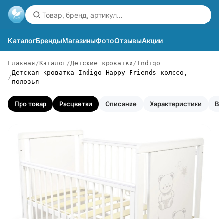
Каталог
Бренды
Магазины
Фото
Отзывы
Акции
Главная
Каталог
Детские кроватки
Indigo
Детская кроватка Indigo Happy Friends колесо,
полозья
Про товар
Расцветки
Описание
Характеристики
В