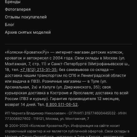
Бренды
Фотогалерея
Отзывы покупателей
Блог
Архив снятых моделей
«Коляски-Кроватки.Ру» — интернет-магазин детских колясок,
кроваток и автокресел с 2004 года. Свои склады в Москве (ул.
Монтажная, 7, стр. 11) и Санкт-Петербурге (Митрофаньевское ш.,
18, тел.
+7 (812) 213-31-35
; без самовывоза со склада —
доставка нашим транспортом по СПб и Ленинградской области
или выдача в ПВЗ). Розничные магазины — в Туле (ул.
Арсенальная, 2а) и Калуге (ул. Дзержинского, 35); своя
курьерская доставка в Костроме и Ярославле; доставка по всей
России (ПВЗ и курьер). Гарантия производителя 12 месяцев,
возврат 14 дней. Тел.
8 800 511-06-52
.
ИП Чернега Владимир Николаевич · ОГРНИП 319774600445032 · ИНН
773008827602 · 119121, Москва, ул. Монтажная, 7
© 2004–2026 «Коляски-Кроватки.Ру». Информация на сайте носит
справочный характер и не является публичной офертой. Свои склады в
Москве и Санкт-Петербурге · магазины в Туле и Калуге · доставка по