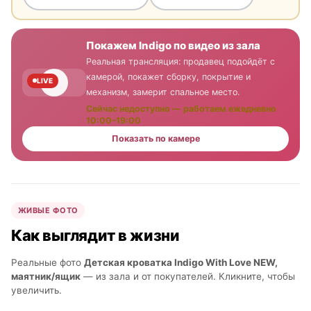
Покажем Indigo по видео из зала
Реальная трансляция: продавец подойдёт с
камерой, покажет сборку, покрытие и
LIVE
механизм, замерит спальное место.
Сейчас недоступно — работаем ежедневно
10:00–19:00
Показать по камере
ЖИВЫЕ ФОТО
Как выглядит в жизни
Реальные фото
Детская кроватка Indigo With Love NEW,
маятник/ящик
— из зала и от покупателей. Кликните, чтобы
увеличить.