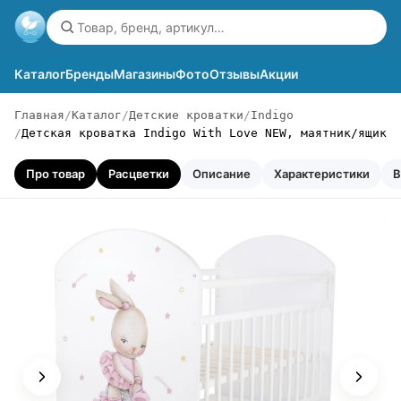
Каталог
Бренды
Магазины
Фото
Отзывы
Акции
Главная
Каталог
Детские кроватки
Indigo
Детская кроватка Indigo With Love NEW, маятник/ящик
Про товар
Расцветки
Описание
Характеристики
В