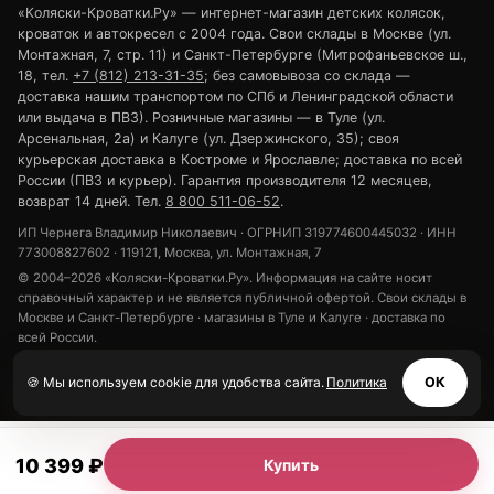
«Коляски-Кроватки.Ру» — интернет-магазин детских колясок,
кроваток и автокресел с 2004 года. Свои склады в Москве (ул.
Монтажная, 7, стр. 11) и Санкт-Петербурге (Митрофаньевское ш.,
18, тел.
+7 (812) 213-31-35
; без самовывоза со склада —
доставка нашим транспортом по СПб и Ленинградской области
или выдача в ПВЗ). Розничные магазины — в Туле (ул.
Арсенальная, 2а) и Калуге (ул. Дзержинского, 35); своя
курьерская доставка в Костроме и Ярославле; доставка по всей
России (ПВЗ и курьер). Гарантия производителя 12 месяцев,
возврат 14 дней. Тел.
8 800 511-06-52
.
ИП Чернега Владимир Николаевич · ОГРНИП 319774600445032 · ИНН
773008827602 · 119121, Москва, ул. Монтажная, 7
© 2004–2026 «Коляски-Кроватки.Ру». Информация на сайте носит
справочный характер и не является публичной офертой. Свои склады в
Москве и Санкт-Петербурге · магазины в Туле и Калуге · доставка по
всей России.
Политика конфиденциальности
Обработка персональных данных
🍪 Мы используем cookie для удобства сайта.
Политика
ОК
Использование cookie
10 399 ₽
Купить