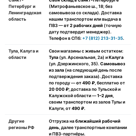
Петербург и
(Митрофаньевское ш., 18; без
Ленинградская
самовывоза со склада). Доставка
область
нашим транспортом или выдача в
ПВЗ —
от 2 рабочих дней
(точную
дату подтвердит менеджер).
Телефон в СПб:
+7 (812) 213-31-35
.
Тула, Калуга и
Свои магазины с живым остатком:
области
Тула
(ул. Арсенальная, 2а) и
Калуга
(ул. Дзержинского, 35).
Самовывоз
из зала
(на следующий день после
подтверждения заказа). Доставка
по городу —
от 490 ₽
, бесплатно от
20 000 ₽
; доставка по Тульской и
Калужской области —
1–2 дня
,
своим транспортом из залов Тулы и
Калуги, от
490 ₽
.
Другие
Отгрузка на
ближайший рабочий
регионы РФ
день
, далее транспортные компании
и ПВЗ-партнёры.