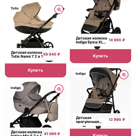
Tutis
Детская коляска
19 990 ₽
Indigo Epica XL
Air с сумкой
Детская коляска
59 840 ₽
Купить
Tutis Nanni 7 2 в 1
Купить
Indigo
Indigo
Детская
12 990 ₽
прогулочная
коляска Indigo
Era
Детская коляска
41 999 ₽
Купить
Indigo Mio S 2 в 1