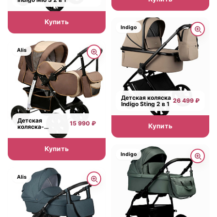
Купить
Indigo
Alis
Детская коляска
26 499 ₽
Indigo Sting 2 в 1
Детская
15 990 ₽
Купить
коляска-
трансформер
Alis Amelia I
Купить
Indigo
Alis