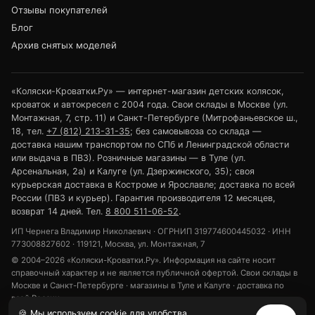
Отзывы покупателей
Блог
Архив снятых моделей
«Коляски-Кроватки.Ру» — интернет-магазин детских колясок,
кроваток и автокресел с 2004 года. Свои склады в Москве (ул.
Монтажная, 7, стр. 11) и Санкт-Петербурге (Митрофаньевское ш.,
18, тел.
+7 (812) 213-31-35
; без самовывоза со склада —
доставка нашим транспортом по СПб и Ленинградской области
или выдача в ПВЗ). Розничные магазины — в Туле (ул.
Арсенальная, 2а) и Калуге (ул. Дзержинского, 35); своя
курьерская доставка в Костроме и Ярославле; доставка по всей
России (ПВЗ и курьер). Гарантия производителя 12 месяцев,
возврат 14 дней. Тел.
8 800 511-06-52
.
ИП Чернега Владимир Николаевич · ОГРНИП 319774600445032 · ИНН
773008827602 · 119121, Москва, ул. Монтажная, 7
© 2004–2026 «Коляски-Кроватки.Ру». Информация на сайте носит
справочный характер и не является публичной офертой. Свои склады в
Москве и Санкт-Петербурге · магазины в Туле и Калуге · доставка по
всей России.
🍪 Мы используем cookie для удобства