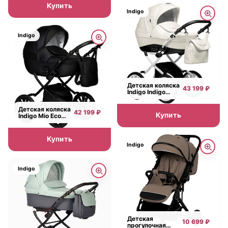
Купить
Indigo
Indigo
Детская коляска
43 199 ₽
Indigo Indigo
Special Plus 14 2 в
1 на белой раме
Детская коляска
42 199 ₽
Купить
Indigo Mio Eco
Plus 14 2 в 1
Купить
Indigo
Indigo
Детская
10 699 ₽
прогулочная