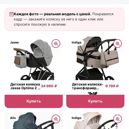
Каждое фото — реальная модель с ценой.
Понравился
кадр — закажите коляску из него в один клик или
спросите похожую в наличии.
Jaxee
Indigo
Детская коляска
Детская коляска-
34 990 ₽
9 799 ₽
Jaxee Optima 2 в
трансформер
1
Indigo Target
Купить
Купить
Alis
Indigo