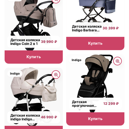
Детская коляска
30 399 ₽
Indigo Barbara
Classic 2021 2 в 1
на черной раме
Детская коляска
39 990 ₽
Купить
Indigo Coin 2 в 1
Купить
Indigo
Indigo
Детская
12 299 ₽
прогулочная
коляска Indigo
Epica SL
Детская коляска
46 990 ₽
Купить
indigo Indigo
Special 2 в 1