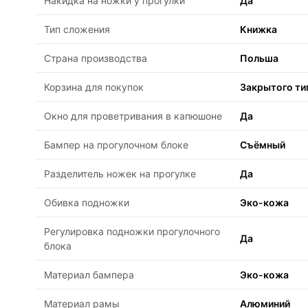
Накидка на ножки у прогулки
Да
Тип сложения
Книжка
Страна производства
Польша
Корзина для покупок
Закрытого ти
Окно для проветривания в капюшоне
Да
Бампер на прогулочном блоке
Съёмный
Разделитель ножек на прогулке
Да
Обивка подножки
Эко-кожа
Регулировка подножки прогулочного
Да
блока
Материал бампера
Эко-кожа
Материал рамы
Алюминий