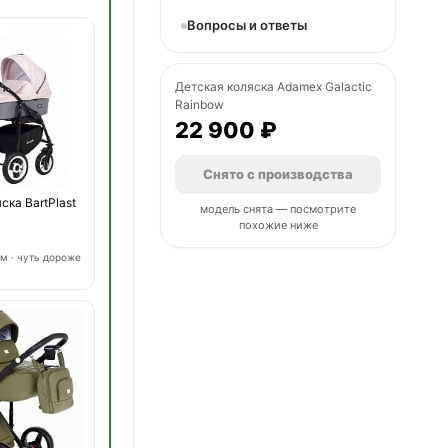
Вопросы и ответы
Детская коляска Adamex Galactic
Rainbow
22 900 ₽
Снято с производства
ска BartPlast
модель снята — посмотрите
похожие ниже
м · чуть дороже