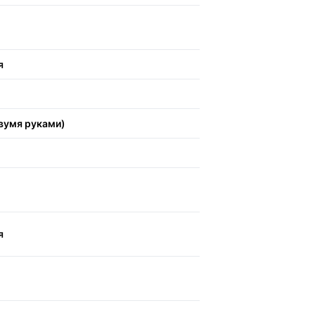
я
вумя руками)
я