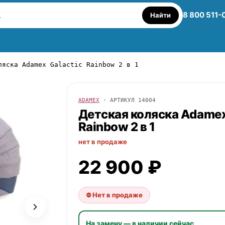
8 800 511-
Найти
ляска Adamex Galactic Rainbow 2 в 1
ADAMEX
· АРТИКУЛ
14004
Детская коляска
Adame
Rainbow 2 в 1
нет в продаже
22 900 ₽
⛔ Нет в продаже
На замену — в наличии сейчас