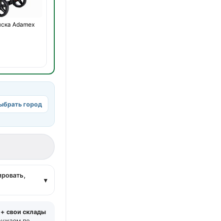
яска Adamex
ыбрать город
а
ировать,
▾
 + свои склады
ружаем по