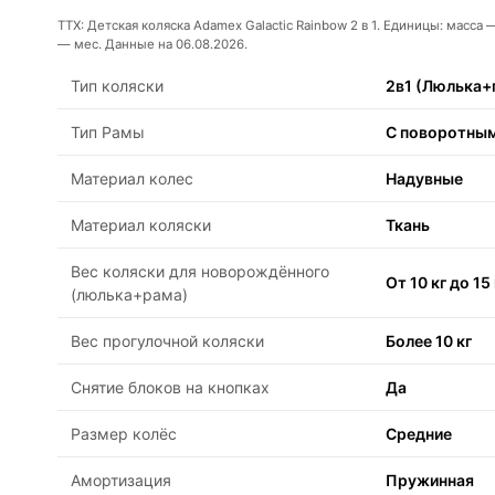
ТТХ: Детская коляска Adamex Galactic Rainbow 2 в 1. Единицы: масса
— мес. Данные на 06.08.2026.
Тип коляски
2в1 (Люлька+
Тип Рамы
С поворотны
Материал колес
Надувные
Материал коляски
Ткань
Вес коляски для новорождённого
От 10 кг до 15 
(люлька+рама)
Вес прогулочной коляски
Более 10 кг
Снятие блоков на кнопках
Да
Размер колёс
Средние
Амортизация
Пружинная