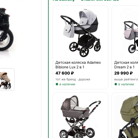
Детская коляска Adamex
Детская коля
Bibione Lux 2 в 1
Dream 2 в 1
47 600 ₽
29 990 ₽
тот же бренд · дороже
выше рейтинго
● в наличии
● в наличии