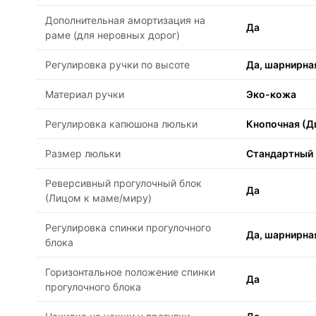
Дополнительная амортизация на
Да
раме (для неровных дорог)
Регулировка ручки по высоте
Да, шарнирна
Материал ручки
Эко-кожа
Регулировка капюшона люльки
Кнопочная (Д
Размер люльки
Стандартный
Реверсивный прогулочный блок
Да
(Лицом к маме/миру)
Регулировка спинки прогулочного
Да, шарнирна
блока
Горизонтальное положение спинки
Да
прогулочного блока