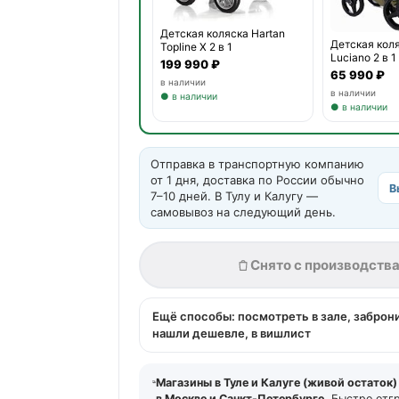
Детская коляска Hartan
Детская кол
Topline X 2 в 1
Luciano 2 в 1
199 990 ₽
65 990 ₽
в наличии
в наличии
● в наличии
● в наличии
Отправка в транспортную компанию
от 1 дня, доставка по России обычно
В
7–10 дней. В Тулу и Калугу —
самовывоз на следующий день.
Снято с производств
Ещё способы: посмотреть в зале, заброн
нашли дешевле, в вишлист
Магазины в Туле и Калуге (живой остаток)
в Москве и Санкт-Петербурге.
Быстро отг