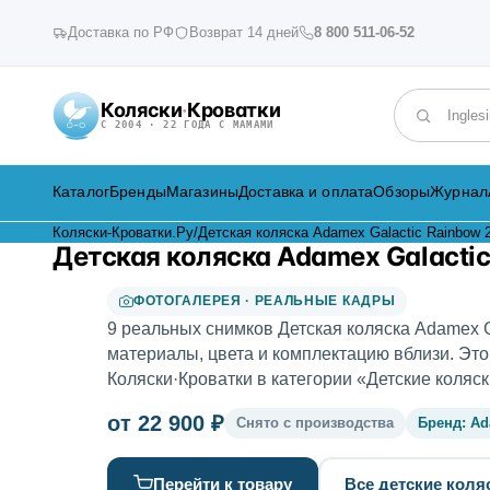
Доставка по РФ
Возврат 14 дней
8 800 511-06-52
Коляски
·
Кроватки
Поиск по к
С 2004 · 22 ГОДА С МАМАМИ
Каталог
Бренды
Магазины
Доставка и оплата
Обзоры
Журнал
Коляски-Кроватки.Ру
/
Детская коляска Adamex Galactic Rainbow 
Детская коляска Adamex Galactic
ФОТОГАЛЕРЕЯ · РЕАЛЬНЫЕ КАДРЫ
9 реальных снимков Детская коляска Adamex Ga
материалы, цвета и комплектацию вблизи. Эт
Коляски·Кроватки в категории «Детские коляск
от 22 900 ₽
Снято с производства
Бренд: A
Перейти к товару
Все детские коля