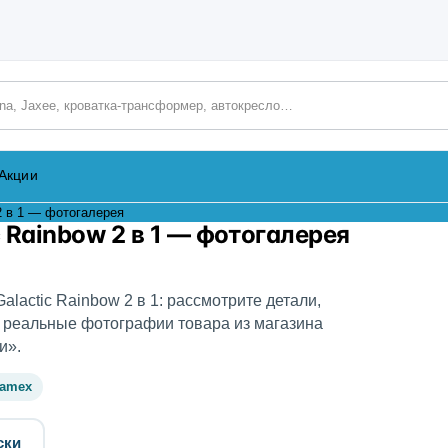
аталогу
Акции
2 в 1 — фотогалерея
 Rainbow 2 в 1 — фотогалерея
lactic Rainbow 2 в 1: рассмотрите детали,
о реальные фотографии товара из магазина
и».
damex
ски