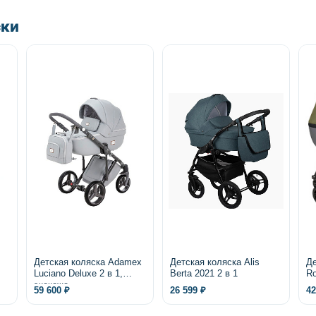
ски
Детская коляска Adamex
Детская коляска Alis
Де
Luciano Deluxe 2 в 1,
Berta 2021 2 в 1
Ro
экокожа
59 600 ₽
26 599 ₽
42