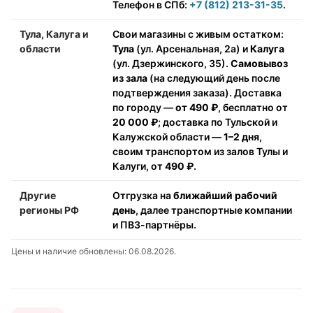
Телефон в СПб:
+7 (812) 213-31-35
.
Тула, Калуга и
Свои магазины с живым остатком:
области
Тула
(ул. Арсенальная, 2а) и
Калуга
(ул. Дзержинского, 35).
Самовывоз
из зала
(на следующий день после
подтверждения заказа). Доставка
по городу —
от 490 ₽
, бесплатно от
20 000 ₽
; доставка по Тульской и
Калужской области —
1–2 дня
,
своим транспортом из залов Тулы и
Калуги, от
490 ₽
.
Другие
Отгрузка на
ближайший рабочий
регионы РФ
день
, далее транспортные компании
и ПВЗ-партнёры.
Цены и наличие обновлены: 06.08.2026.