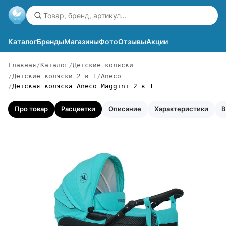
Каталог
Бренды
Магазины
Фото
Отзывы
Акции
Главная
Каталог
Детские коляски
Детские коляски 2 в 1
Aneco
Детская коляска Aneco Maggini 2 в 1
Про товар
Расцветки
Описание
Характеристики
В