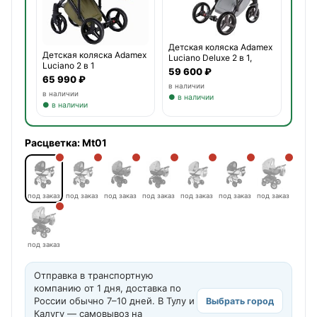
Детская коляска Adamex
Детская коляска Adamex
Luciano Deluxe 2 в 1,
Luciano 2 в 1
59 600 ₽
65 990 ₽
в наличии
в наличии
● в наличии
● в наличии
Расцветка:
Mt01
под заказ
под заказ
под заказ
под заказ
под заказ
под заказ
под заказ
под заказ
Отправка в транспортную
компанию от 1 дня, доставка по
России обычно 7–10 дней. В Тулу и
Выбрать город
Калугу — самовывоз на