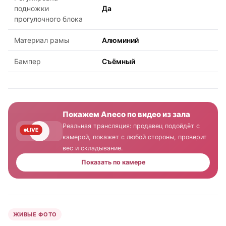
подножки
Да
прогулочного блока
Материал рамы
Алюминий
Бампер
Съёмный
Покажем Aneco по видео из зала
Реальная трансляция: продавец подойдёт с
LIVE
камерой, покажет с любой стороны, проверит
вес и складывание.
Показать по камере
ЖИВЫЕ ФОТО