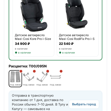
Детское автокресло
Детское автокресло
Maxi-Cosi RodiFix Pro i-S
Maxi-Cosi Kore Pro i-Size
22 540 ₽
34 900 ₽
в наличии
в наличии
● в наличии
● в наличии
Расцветка:
T00/095N
под заказ
под заказ
под заказ
под заказ
Отправка в транспортную
компанию от 1 дня, доставка по
России обычно 7–10 дней. В Тулу и
Выбрать город
Калугу — самовывоз на