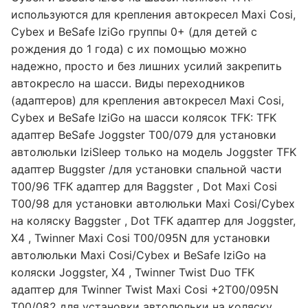
используются для крепления автокресел Maxi Cosi,
Cybex и BeSafe IziGo группы 0+ (для детей с
рождения до 1 года) с их помощью можно
надежно, просто и без лишних усилий закрепить
автокресло на шасси. Виды переходников
(адаптеров) для крепления автокресел Maxi Cosi,
Cybex и BeSafe IziGo на шасси колясок TFK: TFK
адаптер BeSafe Joggster T00/079 для установки
автолюльки IziSleep только на модель Joggster TFK
адаптер Buggster /для установки спальной части
T00/96 TFK адаптер для Baggster , Dot Maxi Cosi
T00/98 для установки автолюльки Maxi Cosi/Cybex
на коляску Baggster , Dot TFK адаптер для Joggster,
X4 , Twinner Maxi Cosi T00/095N для установки
автолюльки Maxi Cosi/Cybex и BeSafe IziGo на
коляски Joggster, X4 , Twinner Twist Duo TFK
адаптер для Twinner Twist Maxi Cosi +2T00/095N
T00/082 для установки автолюльки на коляску