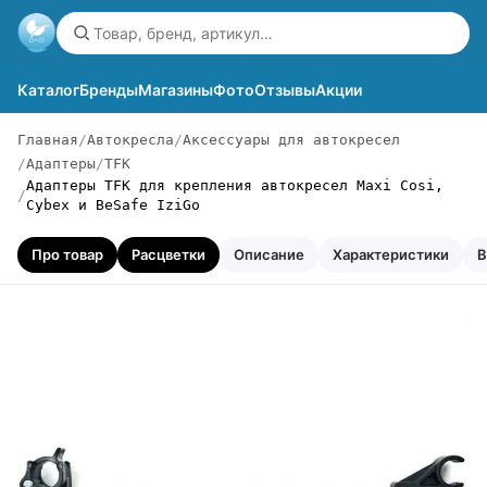
Каталог
Бренды
Магазины
Фото
Отзывы
Акции
Главная
Автокресла
Аксессуары для автокресел
Адаптеры
TFK
Адаптеры TFK для крепления автокресел Maxi Cosi,
Cybex и BeSafe IziGo
Про товар
Расцветки
Описание
Характеристики
В