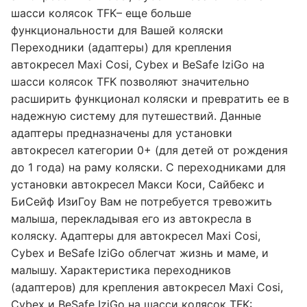
шасси колясок TFK– еще больше
функциональности для Вашей коляски
Переходники (адаптеры) для крепления
автокресел Maxi Cosi, Cybex и BeSafe IziGo на
шасси колясок TFK позволяют значительно
расширить функционал коляски и превратить ее в
надежную систему для путешествий. Данные
адаптеры предназначены для установки
автокресел категории 0+ (для детей от рождения
до 1 года) на раму коляски. С переходниками для
установки автокресел Макси Коси, Сайбекс и
БиСейф ИзиГоу Вам не потребуется тревожить
малыша, перекладывая его из автокресла в
коляску. Адаптеры для автокресел Maxi Cosi,
Cybex и BeSafe IziGo облегчат жизнь и маме, и
малышу. Характеристика переходников
(адаптеров) для крепления автокресел Maxi Cosi,
Cybex и BeSafe IziGo на шасси колясок TFK: