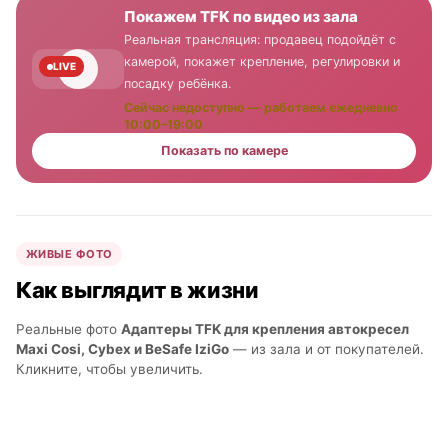
Покажем TFK по видео из зала
Реальная трансляция: продавец подойдёт с
камерой, покажет крепление, регулировки и
LIVE
посадку ребёнка.
Сейчас недоступно — работаем ежедневно
10:00–19:00
Показать по камере
ЖИВЫЕ ФОТО
Как выглядит в жизни
Реальные фото
Адаптеры TFK для крепления автокресел
Maxi Cosi, Cybex и BeSafe IziGo
— из зала и от покупателей.
Кликните, чтобы увеличить.