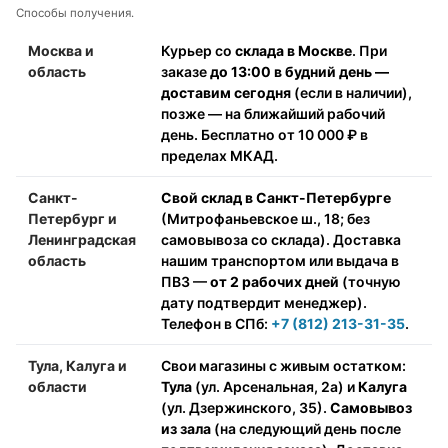
Способы получения.
Москва и
Курьер со
склада в Москве
. При
область
заказе
до 13:00 в будний день —
доставим сегодня
(если в наличии),
позже — на ближайший рабочий
день. Бесплатно от 10 000 ₽ в
пределах МКАД.
Санкт-
Свой склад в Санкт-Петербурге
Петербург и
(Митрофаньевское ш., 18; без
Ленинградская
самовывоза со склада). Доставка
область
нашим транспортом или выдача в
ПВЗ —
от 2 рабочих дней
(точную
дату подтвердит менеджер).
Телефон в СПб:
+7 (812) 213-31-35
.
Тула, Калуга и
Свои магазины с живым остатком:
области
Тула
(ул. Арсенальная, 2а) и
Калуга
(ул. Дзержинского, 35).
Самовывоз
из зала
(на следующий день после