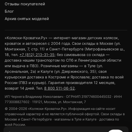
Отзывы покупателей
Блог
Архив снятых моделей
«Коляски-Кроватки.Ру» — интернет-магазин детских колясок,
кроваток и автокресел с 2004 года. Свои склады в Москве (ул.
Монтажная, 7, стр. 11) и Санкт-Петербурге (Митрофаньевское ш.,
18, тел.
+7 (812) 213-31-35
; без самовывоза со склада —
доставка нашим транспортом по СПб и Ленинградской области
или выдача в ПВЗ). Розничные магазины — в Туле (ул.
Арсенальная, 2а) и Калуге (ул. Дзержинского, 35); своя
курьерская доставка в Костроме и Ярославле; доставка по всей
России (ПВЗ и курьер). Гарантия производителя 12 месяцев,
возврат 14 дней. Тел.
8 800 511-06-52
.
ИП Чернега Владимир Николаевич · ОГРНИП 319774600445032 · ИНН
773008827602 · 119121, Москва, ул. Монтажная, 7
© 2004–2026 «Коляски-Кроватки.Ру». Информация на сайте носит
справочный характер и не является публичной офертой. Свои склады в
Москве и Санкт-Петербурге · магазины в Туле и Калуге · доставка по
всей России.