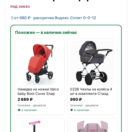
под заказ
от 680 ₽ · рассрочка Яндекс.Сплит 0-0-12
Похожие — в наличии сейчас
Накидка на ножки Valco
022B Чехлы на колёса 4
baby Boot Cover Snap
шт в комплекте Станд
2 689 ₽
990 ₽
похожая · дешевле
похожая · дешевле
● в наличии
● в наличии