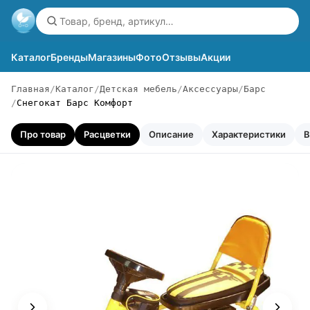
Каталог
Бренды
Магазины
Фото
Отзывы
Акции
Главная
Каталог
Детская мебель
Аксессуары
Барс
Снегокат Барс Комфорт
Про товар
Расцветки
Описание
Характеристики
В