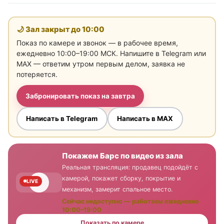
🌙 Зал закрыт до
10:00
Показ по камере и звонок — в рабочее время,
ежедневно 10:00–19:00 МСК. Напишите в Telegram или
MAX — ответим утром первым делом, заявка не
потеряется.
Забронировать показ на завтра
Написать в Telegram
Написать в MAX
Покажем Барс по видео из зала
Реальная трансляция: продавец подойдёт с
камерой, покажет сборку, покрытие и
LIVE
механизм, замерит спальное место.
Сейчас недоступно — работаем ежедневно
10:00–19:00
Показать по камере