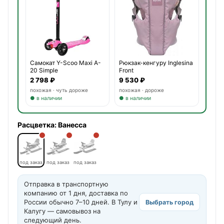
Самокат Y-Scoo Maxi A-
Рюкзак-кенгуру Inglesina
20 Simple
Front
2 798 ₽
9 530 ₽
похожая · чуть дороже
похожая · дороже
● в наличии
● в наличии
Расцветка:
Ванесса
под заказ
под заказ
под заказ
Отправка в транспортную
компанию от 1 дня, доставка по
России обычно 7–10 дней. В Тулу и
Выбрать город
Калугу — самовывоз на
следующий день.