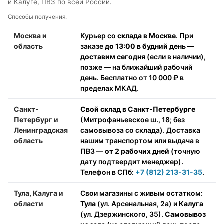
и Калуге, ПВЗ по всей России.
Способы получения.
Москва и
Курьер со
склада в Москве
. При
область
заказе
до 13:00 в будний день —
доставим сегодня
(если в наличии),
позже — на ближайший рабочий
день. Бесплатно от 10 000 ₽ в
пределах МКАД.
Санкт-
Свой склад в Санкт-Петербурге
Петербург и
(Митрофаньевское ш., 18; без
Ленинградская
самовывоза со склада). Доставка
область
нашим транспортом или выдача в
ПВЗ —
от 2 рабочих дней
(точную
дату подтвердит менеджер).
Телефон в СПб:
+7 (812) 213-31-35
.
Тула, Калуга и
Свои магазины с живым остатком:
области
Тула
(ул. Арсенальная, 2а) и
Калуга
(ул. Дзержинского, 35).
Самовывоз