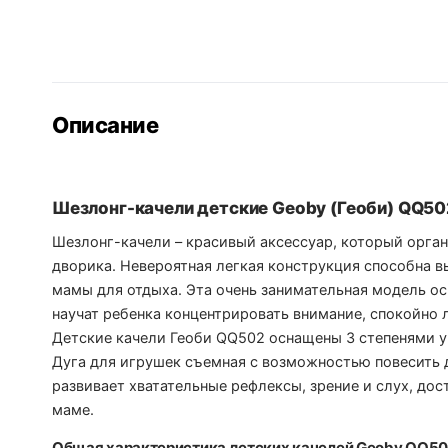
Описание
Шезлонг-качели детские Geoby (Геоби) QQ5
Шезлонг-качели – красивый аксессуар, который орган
дворика. Невероятная легкая конструкция способна в
мамы для отдыха. Эта очень занимательная модель 
научат ребенка концентрировать внимание, спокойно 
Детские качели Геоби QQ502 оснащены 3 степенями у
Дуга для игрушек съемная с возможностью повесить
развивает хватательные рефлексы, зрение и слух, до
маме.
Общая характеристика детских качелей Geoby QQ50