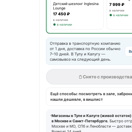
Детский шезлонг Inglesina
7 999 ₽
Lounge
в наличии
17 450 ₽
● в наличии
в наличии
● в наличии
Отправка в транспортную компанию
от 1 дня, доставка по России обычно
В
7–10 дней. В Тулу и Калугу —
самовывоз на следующий день.
Снято с производств
Ещё способы: посмотреть в зале, заброн
нашли дешевле, в вишлист
Магазины в Туле и Калуге (живой остаток)
в Москве и Санкт-Петербурге.
Быстро отг
Москве и МО, СПб и Ленобласти — доставка
Возврат 14 дней.