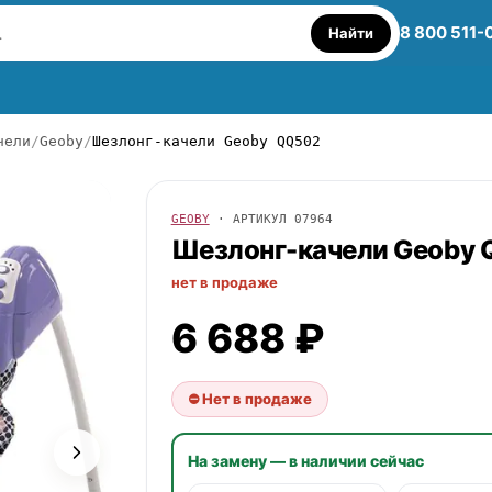
8 800 511-
Найти
чели
Geoby
Шезлонг-качели Geoby QQ502
GEOBY
· АРТИКУЛ
07964
Шезлонг-качели
Geoby
нет в продаже
6 688 ₽
⛔ Нет в продаже
На замену — в наличии сейчас