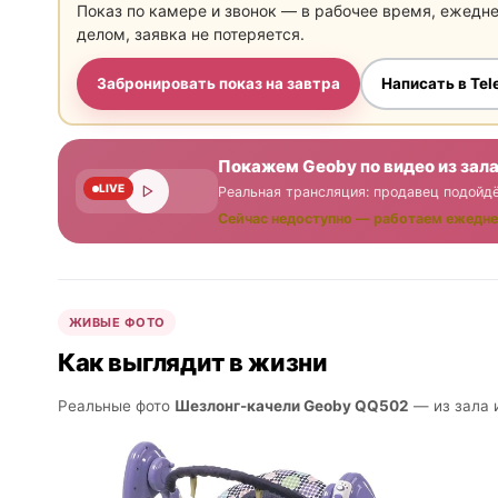
Показ по камере и звонок — в рабочее время, ежедн
делом, заявка не потеряется.
Забронировать показ на завтра
Написать в Te
Покажем Geoby по видео из зал
LIVE
Реальная трансляция: продавец подойдё
Сейчас недоступно — работаем ежедне
ЖИВЫЕ ФОТО
Как выглядит в жизни
Реальные фото
Шезлонг-качели Geoby QQ502
— из зала и