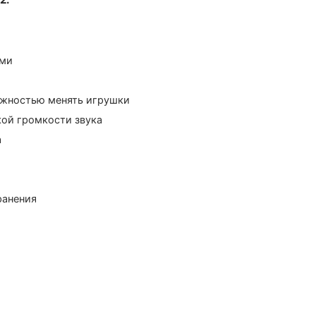
ами
ожностью менять игрушки
ой громкости звука
а
ранения