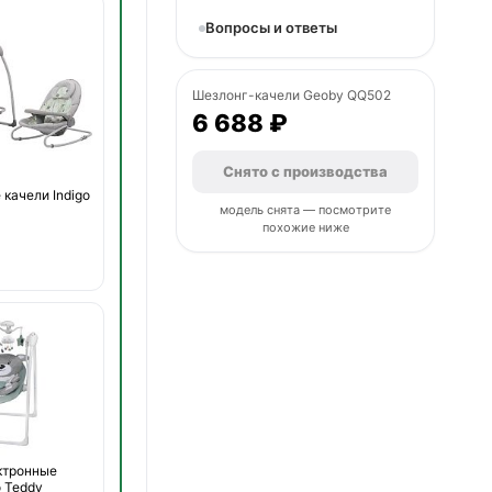
Вопросы и ответы
Шезлонг-качели Geoby QQ502
6 688 ₽
Снято с производства
качели Indigo
модель снята — посмотрите
похожие ниже
ктронные
o Teddy