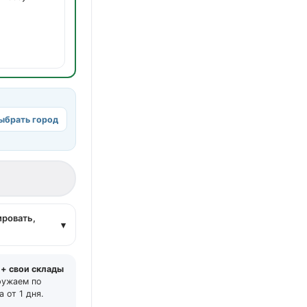
ыбрать город
а
ировать,
▾
 + свои склады
ружаем по
 от 1 дня.